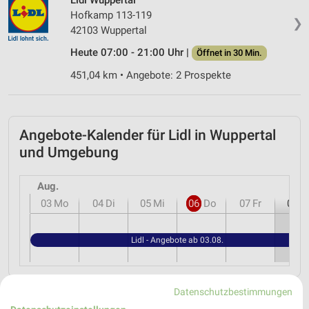
Hofkamp 113-119
❯
42103 Wuppertal
Heute 07:00 - 21:00 Uhr |
Öffnet in 30 Min.
451,04 km • Angebote: 2 Prospekte
Angebote-Kalender für Lidl in Wuppertal
und Umgebung
Aug.
03
Mo
04
Di
05
Mi
06
Do
07
Fr
08
S
Lidl - Angebote ab 03.08.
Datenschutzbestimmungen