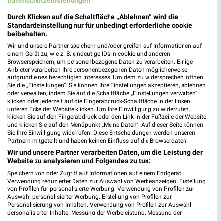
Datenschutzeinstellungen
MEHR PROSPEKTE
Durch Klicken auf die Schaltfläche „Ablehnen“ wird die
Standardeinstellung nur für unbedingt erforderliche cookie
beibehalten.
weekli Magazin
Wir und unsere Partner speichern und/oder greifen auf Informationen auf
einem Gerät zu, wie z. B. eindeutige IDs in cookie und anderen
Browserspeichern, um personenbezogene Daten zu verarbeiten. Einige
Anbieter verarbeiten Ihre personenbezogenen Daten möglicherweise
aufgrund eines berechtigten Interesses. Um dem zu widersprechen, öffnen
Sie die „Einstellungen“. Sie können Ihre Einstellungen akzeptieren, ablehnen
oder verwalten, indem Sie auf die Schaltfläche „Einstellungen verwalten“
klicken oder jederzeit auf die Fingerabdruck-Schaltfläche in der linken
unteren Ecke der Website klicken. Um Ihre Einwilligung zu widerrufen,
klicken Sie auf den Fingerabdruck oder den Link in der Fußzeile der Website
und klicken Sie auf den Menüpunkt „Meine Daten“. Auf dieser Seite können
Sie Ihre Einwilligung widerrufen. Diese Entscheidungen werden unseren
Erlebe mit Lidl und Andre Agassi die neuesten Silvercrest Küchengeräte
Mit Lidl Plus 3 für 2 - im laut DtGv besten Backshop
Partnern mitgeteilt und haben keinen Einfluss auf die Browserdaten.
17.04.2026
10.04.2026
Wir und unsere Partner verarbeiten Daten, um die Leistung der
Website zu analysieren und Folgendes zu tun:
Speichern von oder Zugriff auf Informationen auf einem Endgerät.
Verwendung reduzierter Daten zur Auswahl von Werbeanzeigen. Erstellung
von Profilen für personalisierte Werbung. Verwendung von Profilen zur
Auswahl personalisierter Werbung. Erstellung von Profilen zur
Personalisierung von Inhalten. Verwendung von Profilen zur Auswahl
personalisierter Inhalte. Messung der Werbeleistung. Messung der
Performance von Inhalten. Analyse von Zielgruppen durch Statistiken oder