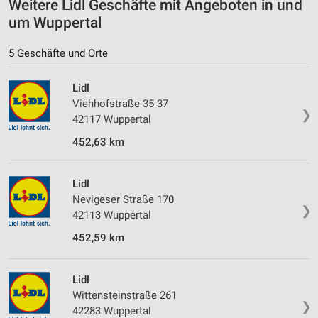
Weitere Lidl Geschäfte mit Angeboten in und
Informationen identifizieren
um Wuppertal
Nicht-IAB-Verarbeitungszwecke:
5 Geschäfte und Orte
Notwendig
Performance
Lidl
Viehhofstraße 35-37
Funktional
❯
42117 Wuppertal
452,63 km
Werbung
Lidl
Nevigeser Straße 170
❯
42113 Wuppertal
452,59 km
Lidl
Wittensteinstraße 261
❯
42283 Wuppertal