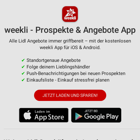
Erstellung von Profilen zur Personalisierung
von Inhalten
Verwendung von Profilen zur Auswahl
personalisierter Inhalte
weekli - Prospekte & Angebote App
Messung der Werbeleistung
Alle Lidl Angebote immer griffbereit – mit der kostenlosen
weekli App für iOS & Android.
Messung der Performance von Inhalten
✔
Standortgenaue Angebote
Analyse von Zielgruppen durch Statistiken oder
✔
Folge deinem Lieblingshändler
Kombinationen von Daten aus verschiedenen
✔
Push-Benachrichtigungen bei neuen Prospekten
Quellen
✔
Einkaufsliste - Einkauf stressfrei planen
Entwicklung und Verbesserung der Angebote
JETZT LADEN UND SPAREN!
Verwendung reduzierter Daten zur Auswahl von
Inhalten
IAB-Besonderheiten:
Verwendung genauer Standortdaten
Geräte anhand von aktiv angeforderten