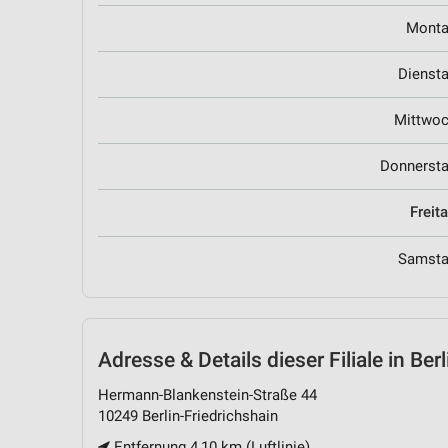
Mont
Dienst
Mittwo
Donnerst
Freit
Samst
Adresse & Details
dieser Filiale in Ber
Hermann-Blankenstein-Straße 44
10249 Berlin-Friedrichshain
Entfernung 4,10 km (Luftlinie)