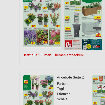
Messung der Performance von Inhalten
Analyse von Zielgruppen durch Statistiken oder Kombinationen 
Quellen
Entwicklung und Verbesserung der Angebote
Verwendung reduzierter Daten zur Auswahl von Inhalten
IAB-Besonderheiten:
Verwendung genauer Standortdaten
Jetzt alle "Blumen" Themen entdecken!
Geräte anhand von aktiv angeforderten Informationen identifizie
Nicht-IAB-Verarbeitungszwecke:
Notwendig
Angebote Seite 2
Farben
Performance
Topf
Pflanzen
Funktional
Schale
Werbung