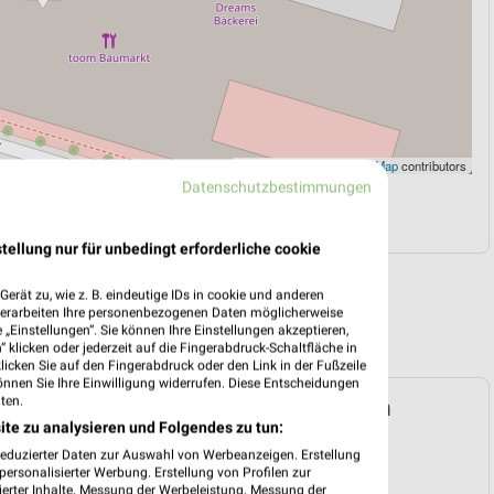
Leaflet
|
©
OpenStreetMap
contributors
Datenschutzbestimmungen
N
NAVIGATION MIT GOOGLE/IOS MAPS
tellung nur für unbedingt erforderliche cookie
erät zu, wie z. B. eindeutige IDs in cookie und anderen
verarbeiten Ihre personenbezogenen Daten möglicherweise
„Einstellungen“. Sie können Ihre Einstellungen akzeptieren,
 klicken oder jederzeit auf die Fingerabdruck-Schaltfläche in
klicken Sie auf den Fingerabdruck oder den Link in der Fußzeile
önnen Sie Ihre Einwilligung widerrufen. Diese Entscheidungen
ten.
umarkt Prospekt für Berlin ab Sa. den
ite zu analysieren und Folgendes zu tun:
reduzierter Daten zur Auswahl von Werbeanzeigen. Erstellung
 01. Aug. bis 07. Aug.
ersonalisierter Werbung. Erstellung von Profilen zur
ierter Inhalte. Messung der Werbeleistung. Messung der