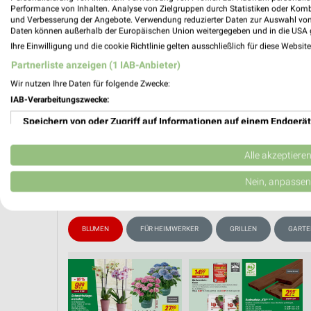
📅
Kalende
Performance von Inhalten. Analyse von Zielgruppen durch Statistiken oder Kom
und Verbesserung der Angebote. Verwendung reduzierter Daten zur Auswahl von
Daten können außerhalb der Europäischen Union weitergegeben und in die USA 
Ihre Einwilligung und die cookie Richtlinie gelten ausschließlich für diese Websit
❯
Partnerliste anzeigen (1 IAB-Anbieter)
PROSP
Wir nutzen Ihre Daten für folgende Zwecke:
IAB-Verarbeitungszwecke:
Speichern von oder Zugriff auf Informationen auf einem Endgerät
Verwendung reduzierter Daten zur Auswahl von Werbeanzeigen
Alle akzeptiere
Erstellung von Profilen für personalisierte Werbung
Nein, anpassen
Verwendung von Profilen zur Auswahl personalisierter Werbung
BLUMEN
FÜR HEIMWERKER
GRILLEN
GARTE
Erstellung von Profilen zur Personalisierung von Inhalten
Verwendung von Profilen zur Auswahl personalisierter Inhalte
Messung der Werbeleistung