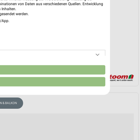
reintrag erstellen
binationen von Daten aus verschiedenen Quellen. Entwicklung
 Inhalten.
gesendet werden.
e/App.
EKT BLÄTTERN
n
N & BALKON