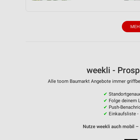
MEH
weekli - Pros
Alle toom Baumarkt Angebote immer griffber
✔
Standortgenau
✔
Folge deinem L
✔
Push-Benachric
✔
Einkaufsliste -
Nutze weekli auch mobil –