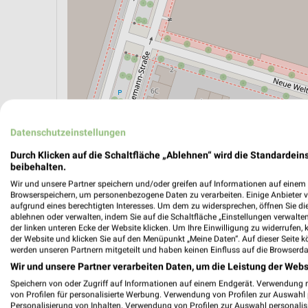
ÖPNV ANZEIGEN
LADESÄULEN ANZEIGE
Datenschutzeinstellungen
Durch Klicken auf die Schaltfläche „Ablehnen“ wird die Standardeins
beibehalten.
Aktuelle Angebote in dieser Filiale
Wir und unsere Partner speichern und/oder greifen auf Informationen auf einem G
Browserspeichern, um personenbezogene Daten zu verarbeiten. Einige Anbieter 
Anzahl Prospekte: 1
aufgrund eines berechtigten Interesses. Um dem zu widersprechen, öffnen Sie die 
Letztes Prospektupdate: vor 7 Tagen
ablehnen oder verwalten, indem Sie auf die Schaltfläche „Einstellungen verwalten“
der linken unteren Ecke der Website klicken. Um Ihre Einwilligung zu widerrufen, 
der Website und klicken Sie auf den Menüpunkt „Meine Daten“. Auf dieser Seite k
werden unseren Partnern mitgeteilt und haben keinen Einfluss auf die Browserda
toom Ba
Wir und unsere Partner verarbeiten Daten, um die Leistung der Webs
01.08.
Speichern von oder Zugriff auf Informationen auf einem Endgerät. Verwendung 
Gültig von
von Profilen für personalisierte Werbung. Verwendung von Profilen zur Auswahl p
Personalisierung von Inhalten. Verwendung von Profilen zur Auswahl personalis