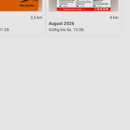
von Daten aus verschiedenen
2,5 km
4 km
August 2026
31.08.
Gültig bis Sa. 15.08.
ren