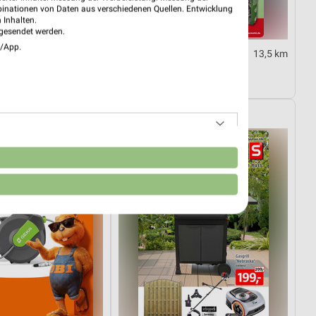
binationen von Daten aus verschiedenen Quellen. Entwicklung
 Inhalten.
gesendet werden.
e/App.
4,1 km
13,5 km
01.08.
Unsere Wochen-Knaller!
tig
Gültig ab Sa. 08.08.
BAUHAUS
n