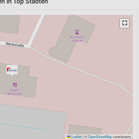
n in Top Städten
⛶
Leaflet
|
©
OpenStreetMap
contributors