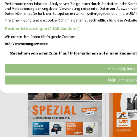
Performance von Inhalten. Analyse von Zielgruppen durch Statistiken oder Kom
und Verbesserung der Angebote. Verwendung reduzierter Daten zur Auswahl von
Daten können außerhalb der Europäischen Union weitergegeben und in die USA 
Ihre Einwilligung und die cookie Richtlinie gelten ausschließlich für diese Websit
13,5 km
Partnerliste anzeigen (1 IAB-Anbieter)
Angebote ab 01.08.
Angebote ab 
Noch heute gültig
Noch heute gül
Wir nutzen Ihre Daten für folgende Zwecke:
IAB-Verarbeitungszwecke:
HKL BAUMASCHINEN
OBI
Speichern von oder Zugriff auf Informationen auf einem Endgerät
Verwendung reduzierter Daten zur Auswahl von Werbeanzeigen
Alle akzeptiere
Erstellung von Profilen für personalisierte Werbung
Nein, anpassen
Verwendung von Profilen zur Auswahl personalisierter Werbung
Erstellung von Profilen zur Personalisierung von Inhalten
Verwendung von Profilen zur Auswahl personalisierter Inhalte
Messung der Werbeleistung