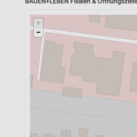
BAUEN+LEBEN Filialen & Öffnungszeite
+
−