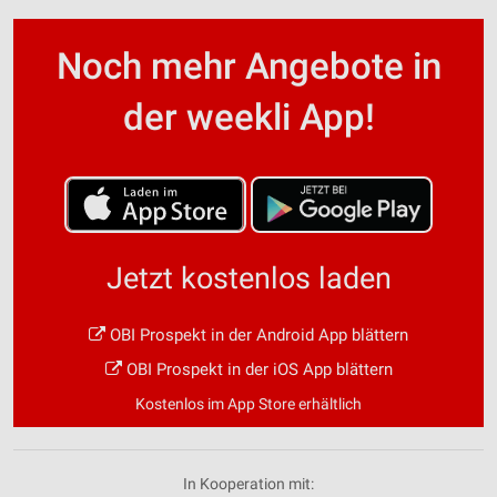
Noch mehr Angebote in
der weekli App!
Jetzt kostenlos laden
OBI Prospekt in der Android App blättern
OBI Prospekt in der iOS App blättern
Kostenlos im App Store erhältlich
In Kooperation mit: