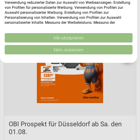
Verwendung reduzierter Daten zur Auswahl von Werbeanzeigen. Erstellung
von Profilen für personalisierte Werbung. Verwendung von Profilen zur
Auswahl personalisierter Werbung. Erstellung von Profilen zur
Personalisierung von Inhalten. Verwendung von Profilen zur Auswahl
personalisierter Inhalte. Messung der Werbeleistung. Messung der
Performance von Inhalten. Analyse von Zielgruppen durch Statistiken oder
Kombinationen von Daten aus verschiedenen Quellen. Entwicklung und
Verbesserung der Angebote. Verwendung reduzierter Daten zur Auswahl
Alle akzeptieren
von Inhalten.
Daten können außerhalb der Europäischen Union weitergegeben und in die
Nein, anpassen
USA gesendet werden.
❯
Ihre Einwilligung und die cookie Richtlinie gelten ausschließlich für diese
Website/App.
Partnerliste anzeigen (1 IAB-Anbieter)
Wir nutzen Ihre Daten für folgende Zwecke:
IAB-Verarbeitungszwecke:
Speichern von oder Zugriff auf Informationen
auf einem Endgerät
Verwendung reduzierter Daten zur Auswahl von
Werbeanzeigen
OBI Prospekt für Düsseldorf ab Sa. den
01.08.
Erstellung von Profilen für personalisierte
Werbung