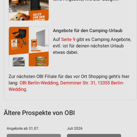
IAB-Besonderheiten:
Verwendung genauer Standortdaten
Geräte anhand von aktiv angeforderten
Angebote für den Camping-Urlaub
Informationen identifizieren
Auf
Seite 9
gibt es Camping Angebote,
Nicht-IAB-Verarbeitungszwecke:
evtl. ist für deinen nächsten Urlaub
Notwendig
etwas dabei.
Performance
Funktional
Zur nächsten OBI Filiale für das vor Ort Shopping geht's hier
lang:
OBI Berlin-Wedding, Demminer Str. 31, 13355 Berlin-
Werbung
Wedding
.
Ältere Prospekte von OBI
Angebote ab 31.07.
Juli 2026