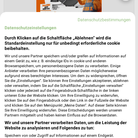
Datenschutzbestimmungen
Datenschutzeinstellungen
Durch Klicken auf die Schaltfläche „Ablehnen“ wird die
Standardeinstellung nur für unbedingt erforderliche cookie
beibehalten.
Wir und unsere Partner speichern und/oder greifen auf Informationen auf
OBI Prospekt für Stuttgart ab Sa. den
einem Gerät zu, wie z. B. eindeutige IDs in cookie und anderen
Browserspeichern, um personenbezogene Daten zu verarbeiten. Einige
01.08.
Anbieter verarbeiten Ihre personenbezogenen Daten möglicherweise
aufgrund eines berechtigten Interesses. Um dem zu widersprechen, öffnen
August 2026
Sie die „Einstellungen“. Sie können Ihre Einstellungen akzeptieren, ablehnen
oder verwalten, indem Sie auf die Schaltfläche „Einstellungen verwalten“
Gültig von 01. Aug. bis 31. Aug.
klicken oder jederzeit auf die Fingerabdruck-Schaltfläche in der linken
unteren Ecke der Website klicken. Um Ihre Einwilligung zu widerrufen,
📅
Kalendereintrag erstellen
klicken Sie auf den Fingerabdruck oder den Link in der Fußzeile der Website
und klicken Sie auf den Menüpunkt „Meine Daten“. Auf dieser Seite können
Sie Ihre Einwilligung widerrufen. Diese Entscheidungen werden unseren
PROSPEKT BLÄTTERN
Partnern mitgeteilt und haben keinen Einfluss auf die Browserdaten.
Wir und unsere Partner verarbeiten Daten, um die Leistung der
Website zu analysieren und Folgendes zu tun:
Speichern von oder Zugriff auf Informationen auf einem Endgerät.