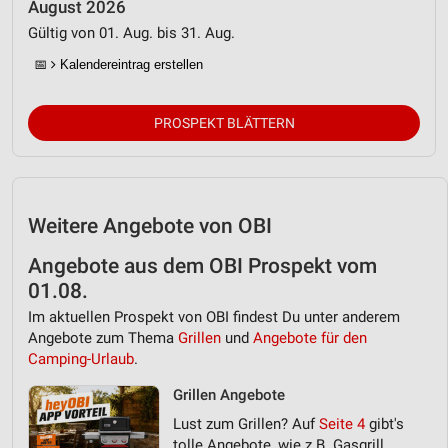
August 2026
Gültig von 01. Aug. bis 31. Aug.
Verwendung von Profilen zur Auswahl
personalisierter Werbung
📅
Kalendereintrag erstellen
Erstellung von Profilen zur Personalisierung
von Inhalten
PROSPEKT BLÄTTERN
Verwendung von Profilen zur Auswahl
personalisierter Inhalte
Messung der Werbeleistung
Weitere Angebote von OBI
Messung der Performance von Inhalten
Angebote aus dem OBI Prospekt vom
01.08.
Analyse von Zielgruppen durch Statistiken oder
Kombinationen von Daten aus verschiedenen
Im aktuellen Prospekt von OBI findest Du unter anderem
Quellen
Angebote zum Thema
Grillen
und
Angebote für den
Camping-Urlaub
.
Entwicklung und Verbesserung der Angebote
Grillen Angebote
Verwendung reduzierter Daten zur Auswahl von
Lust zum Grillen? Auf
Seite 4
gibt's
Inhalten
tolle Angebote, wie z.B. Gasgrill.