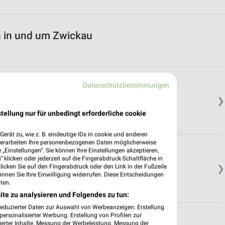
n in und um Zwickau
Datenschutzbestimmungen
❯
tellung nur für unbedingt erforderliche cookie
erät zu, wie z. B. eindeutige IDs in cookie und anderen
verarbeiten Ihre personenbezogenen Daten möglicherweise
„Einstellungen“. Sie können Ihre Einstellungen akzeptieren,
 klicken oder jederzeit auf die Fingerabdruck-Schaltfläche in
klicken Sie auf den Fingerabdruck oder den Link in der Fußzeile
❯
önnen Sie Ihre Einwilligung widerrufen. Diese Entscheidungen
ten.
ite zu analysieren und Folgendes zu tun:
reduzierter Daten zur Auswahl von Werbeanzeigen. Erstellung
ersonalisierter Werbung. Erstellung von Profilen zur
ierter Inhalte. Messung der Werbeleistung. Messung der