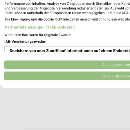
Bad Schlema, Deutschland
Performance von Inhalten. Analyse von Zielgruppen durch Statistiken oder Kom
und Verbesserung der Angebote. Verwendung reduzierter Daten zur Auswahl von
Daten können außerhalb der Europäischen Union weitergegeben und in die USA 
219,87 km
Ihre Einwilligung und die cookie Richtlinie gelten ausschließlich für diese Websit
Partnerliste anzeigen (1 IAB-Anbieter)
Wir nutzen Ihre Daten für folgende Zwecke:
IAB-Verarbeitungszwecke:
Speichern von oder Zugriff auf Informationen auf einem Endgerät
Verwendung reduzierter Daten zur Auswahl von Werbeanzeigen
Alle akzeptiere
Erstellung von Profilen für personalisierte Werbung
Nein, anpassen
Verwendung von Profilen zur Auswahl personalisierter Werbung
Erstellung von Profilen zur Personalisierung von Inhalten
Verwendung von Profilen zur Auswahl personalisierter Inhalte
Messung der Werbeleistung