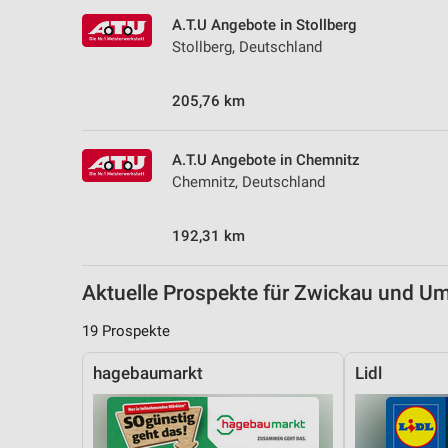
Messung der Performance von Inhalten
A.T.U Angebote in Stollberg
Stollberg, Deutschland
Analyse von Zielgruppen durch Statistiken oder Kombinationen 
Quellen
205,76 km
Entwicklung und Verbesserung der Angebote
Verwendung reduzierter Daten zur Auswahl von Inhalten
A.T.U Angebote in Chemnitz
Chemnitz, Deutschland
IAB-Besonderheiten:
Verwendung genauer Standortdaten
192,31 km
Geräte anhand von aktiv angeforderten Informationen identifizie
Aktuelle Prospekte für Zwickau und 
Nicht-IAB-Verarbeitungszwecke:
Notwendig
19 Prospekte
Performance
hagebaumarkt
Lidl
Funktional
Werbung