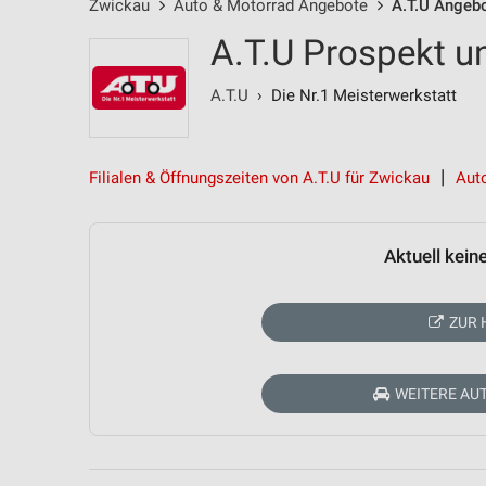
Zwickau
Auto & Motorrad Angebote
A.T.U Angeb
A.T.U Prospekt u
A.T.U
› Die Nr.1 Meisterwerkstatt
Filialen & Öffnungszeiten von A.T.U für Zwickau
Aut
Aktuell kein
ZUR 
WEITERE AU