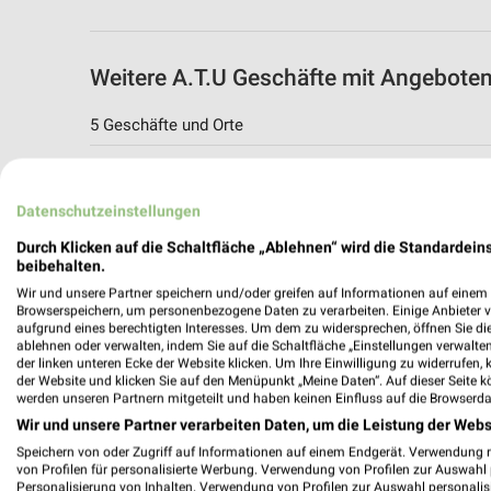
Weitere A.T.U Geschäfte mit Angebote
5 Geschäfte und Orte
A.T.U Zwickau - Crossen
Altenburger Straße 14
Datenschutzeinstellungen
08058 Zwickau
Durch Klicken auf die Schaltfläche „Ablehnen“ wird die Standardeins
206,53 km
beibehalten.
Wir und unsere Partner speichern und/oder greifen auf Informationen auf einem G
Browserspeichern, um personenbezogene Daten zu verarbeiten. Einige Anbieter 
A.T.U Angebote in Glauchau
aufgrund eines berechtigten Interesses. Um dem zu widersprechen, öffnen Sie die 
ablehnen oder verwalten, indem Sie auf die Schaltfläche „Einstellungen verwalten“
Glauchau, Deutschland
der linken unteren Ecke der Website klicken. Um Ihre Einwilligung zu widerrufen, 
der Website und klicken Sie auf den Menüpunkt „Meine Daten“. Auf dieser Seite k
werden unseren Partnern mitgeteilt und haben keinen Einfluss auf die Browserda
196,57 km
Wir und unsere Partner verarbeiten Daten, um die Leistung der Webs
Speichern von oder Zugriff auf Informationen auf einem Endgerät. Verwendung 
von Profilen für personalisierte Werbung. Verwendung von Profilen zur Auswahl p
A.T.U Angebote in Bad Schlema
Personalisierung von Inhalten. Verwendung von Profilen zur Auswahl personalis