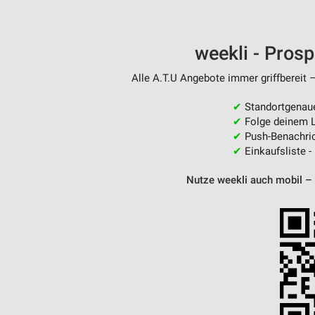
weekli - Pros
Alle A.T.U Angebote immer griffbereit 
✔
Standortgenau
✔
Folge deinem L
✔
Push-Benachric
✔
Einkaufsliste -
Nutze weekli auch mobil –