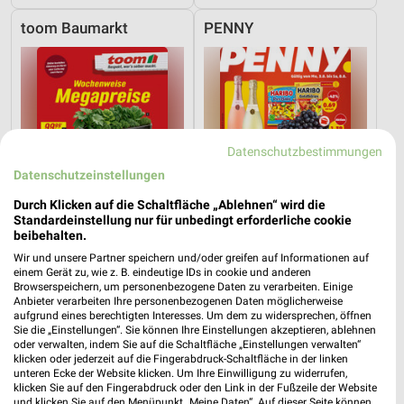
toom Baumarkt
PENNY
Datenschutzbestimmungen
Datenschutzeinstellungen
Durch Klicken auf die Schaltfläche „Ablehnen“ wird die
Standardeinstellung nur für unbedingt erforderliche cookie
beibehalten.
Wir und unsere Partner speichern und/oder greifen auf Informationen auf
einem Gerät zu, wie z. B. eindeutige IDs in cookie und anderen
Browserspeichern, um personenbezogene Daten zu verarbeiten. Einige
5,5 km
1,7 km
Anbieter verarbeiten Ihre personenbezogenen Daten möglicherweise
Angebote ab 08.08.
Angebote ab 03.08.
aufgrund eines berechtigten Interesses. Um dem zu widersprechen, öffnen
Sie die „Einstellungen“. Sie können Ihre Einstellungen akzeptieren, ablehnen
Gültig bis Fr. 14.08.
Noch heute gültig
oder verwalten, indem Sie auf die Schaltfläche „Einstellungen verwalten“
klicken oder jederzeit auf die Fingerabdruck-Schaltfläche in der linken
XXXLutz
XXXLutz
unteren Ecke der Website klicken. Um Ihre Einwilligung zu widerrufen,
klicken Sie auf den Fingerabdruck oder den Link in der Fußzeile der Website
und klicken Sie auf den Menüpunkt „Meine Daten“. Auf dieser Seite können