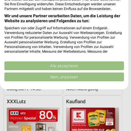
Sie Ihre Einwilligung widerrufen. Diese Entscheidungen werden unseren
Partnern mitgeteilt und haben keinen Einfluss auf die Browserdaten.
Wir und unsere Partner verarbeiten Daten, um die Leistung der
Website zu analysieren und Folgendes zu tun:
Speichern von oder Zugriff auf Informationen auf einem Endgerät.
Verwendung reduzierter Daten zur Auswahl von Werbeanzeigen. Erstellung
von Profilen für personalisierte Werbung. Verwendung von Profilen zur
Auswahl personalisierter Werbung. Erstellung von Profilen zur
Personalisierung von Inhalten. Verwendung von Profilen zur Auswahl
personalisierter Inhalte. Messung der Werbeleistung. Messung der
Performance von Inhalten. Analyse von Zielgruppen durch Statistiken oder
Kombinationen von Daten aus verschiedenen Quellen. Entwicklung und
Verbesserung der Angebote. Verwendung reduzierter Daten zur Auswahl
Alle akzeptieren
von Inhalten.
Daten können außerhalb der Europäischen Union weitergegeben und in die
9,7 km
9,7 km
Nein, anpassen
USA gesendet werden.
Dieter Knoll
Hesse
Ihre Einwilligung und die cookie Richtlinie gelten ausschließlich für diese
Gültig bis Fr. 14.08.
Noch heute gültig
Website/App.
Partnerliste anzeigen (1 IAB-Anbieter)
XXXLutz
Kaufland
Wir nutzen Ihre Daten für folgende Zwecke:
IAB-Verarbeitungszwecke:
Speichern von oder Zugriff auf Informationen
auf einem Endgerät