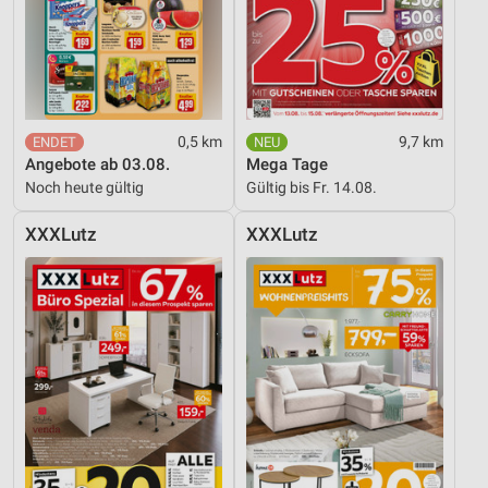
Entwicklung und Verbesserung der Angebote
Verwendung reduzierter Daten zur Auswahl von
Inhalten
IAB-Besonderheiten:
0,5 km
9,7 km
Verwendung genauer Standortdaten
Angebote ab 03.08.
Mega Tage
Noch heute gültig
Gültig bis Fr. 14.08.
Geräte anhand von aktiv angeforderten
Informationen identifizieren
XXXLutz
XXXLutz
Nicht-IAB-Verarbeitungszwecke:
Notwendig
Performance
Funktional
Werbung