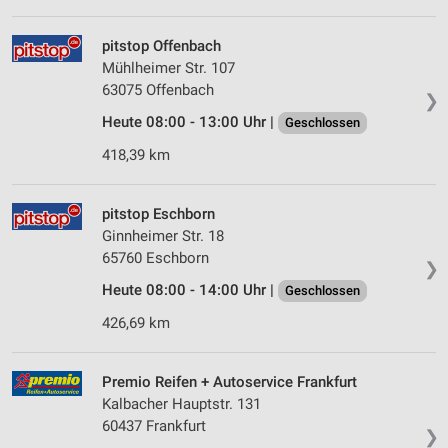
Werbeanzeigen
pitstop Offenbach
Erstellung von Profilen für personalisierte
Werbung
Mühlheimer Str. 107
63075 Offenbach
❯
Verwendung von Profilen zur Auswahl
Heute 08:00 - 13:00 Uhr |
Geschlossen
personalisierter Werbung
418,39 km
Erstellung von Profilen zur Personalisierung
von Inhalten
pitstop Eschborn
Verwendung von Profilen zur Auswahl
Ginnheimer Str. 18
personalisierter Inhalte
65760 Eschborn
❯
Messung der Werbeleistung
Heute 08:00 - 14:00 Uhr |
Geschlossen
426,69 km
Messung der Performance von Inhalten
Analyse von Zielgruppen durch Statistiken oder
Kombinationen von Daten aus verschiedenen
Premio Reifen + Autoservice Frankfurt
Quellen
Kalbacher Hauptstr. 131
60437 Frankfurt
❯
Entwicklung und Verbesserung der Angebote