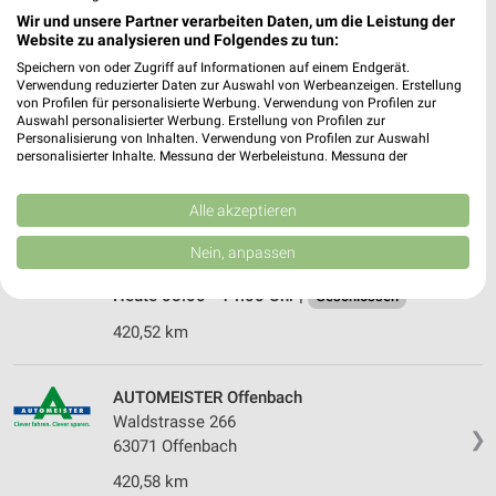
Wir und unsere Partner verarbeiten Daten, um die Leistung der
A.T.U Frankfurt am Main - Heddernheim
Website zu analysieren und Folgendes zu tun:
Heddernheimer Landstraße 122
Speichern von oder Zugriff auf Informationen auf einem Endgerät.
60439 Frankfurt am Main
❯
Verwendung reduzierter Daten zur Auswahl von Werbeanzeigen. Erstellung
von Profilen für personalisierte Werbung. Verwendung von Profilen zur
Heute 08:00 - 14:00 Uhr |
Geschlossen
Auswahl personalisierter Werbung. Erstellung von Profilen zur
Personalisierung von Inhalten. Verwendung von Profilen zur Auswahl
422,11 km
personalisierter Inhalte. Messung der Werbeleistung. Messung der
Performance von Inhalten. Analyse von Zielgruppen durch Statistiken oder
Kombinationen von Daten aus verschiedenen Quellen. Entwicklung und
Verbesserung der Angebote. Verwendung reduzierter Daten zur Auswahl
Alle akzeptieren
A.T.U Offenbach
von Inhalten.
Rowentastraße 5
Daten können außerhalb der Europäischen Union weitergegeben und in die
Nein, anpassen
63071 Offenbach
USA gesendet werden.
❯
Ihre Einwilligung und die cookie Richtlinie gelten ausschließlich für diese
Heute 08:00 - 14:00 Uhr |
Geschlossen
Website/App.
420,52 km
Partnerliste anzeigen (1 IAB-Anbieter)
Wir nutzen Ihre Daten für folgende Zwecke:
IAB-Verarbeitungszwecke:
AUTOMEISTER Offenbach
Waldstrasse 266
Speichern von oder Zugriff auf Informationen
❯
auf einem Endgerät
63071 Offenbach
420,58 km
Verwendung reduzierter Daten zur Auswahl von