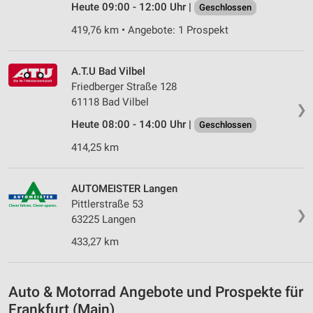
Heute 09:00 - 12:00 Uhr |
Geschlossen
Verwendung reduzierter Daten zur Auswahl von
419,76 km • Angebote: 1 Prospekt
Inhalten
IAB-Besonderheiten:
A.T.U Bad Vilbel
Verwendung genauer Standortdaten
Friedberger Straße 128
61118 Bad Vilbel
Geräte anhand von aktiv angeforderten
❯
Informationen identifizieren
Heute 08:00 - 14:00 Uhr |
Geschlossen
Nicht-IAB-Verarbeitungszwecke:
414,25 km
Notwendig
AUTOMEISTER Langen
Performance
Pittlerstraße 53
❯
63225 Langen
Funktional
433,27 km
Werbung
Auto & Motorrad Angebote und Prospekte für
Frankfurt (Main)