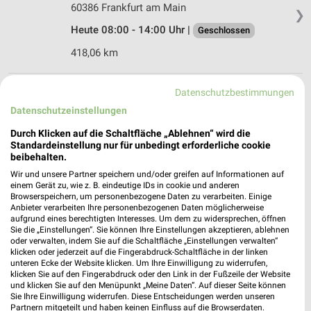
60386 Frankfurt am Main
❯
Heute 08:00 - 14:00 Uhr |
Geschlossen
418,06 km
Datenschutzbestimmungen
Premio Reifen + Autoservice Frankfurt am Main
Eichenstr. 68
Datenschutzeinstellungen
65933 Frankfurt am Main
❯
Durch Klicken auf die Schaltfläche „Ablehnen“ wird die
Standardeinstellung nur für unbedingt erforderliche cookie
Heute 08:00 - 12:00 Uhr |
Geschlossen
beibehalten.
429,10 km • Angebote: 1 Prospekt
Wir und unsere Partner speichern und/oder greifen auf Informationen auf
einem Gerät zu, wie z. B. eindeutige IDs in cookie und anderen
Browserspeichern, um personenbezogene Daten zu verarbeiten. Einige
Anbieter verarbeiten Ihre personenbezogenen Daten möglicherweise
A.T.U Frankfurt am Main - Griesheim
aufgrund eines berechtigten Interesses. Um dem zu widersprechen, öffnen
Mainzer Landstraße 631
Sie die „Einstellungen“. Sie können Ihre Einstellungen akzeptieren, ablehnen
65933 Frankfurt am Main
oder verwalten, indem Sie auf die Schaltfläche „Einstellungen verwalten“
❯
klicken oder jederzeit auf die Fingerabdruck-Schaltfläche in der linken
Heute 08:00 - 14:00 Uhr |
unteren Ecke der Website klicken. Um Ihre Einwilligung zu widerrufen,
Geschlossen
klicken Sie auf den Fingerabdruck oder den Link in der Fußzeile der Website
429,15 km
und klicken Sie auf den Menüpunkt „Meine Daten“. Auf dieser Seite können
Sie Ihre Einwilligung widerrufen. Diese Entscheidungen werden unseren
Partnern mitgeteilt und haben keinen Einfluss auf die Browserdaten.