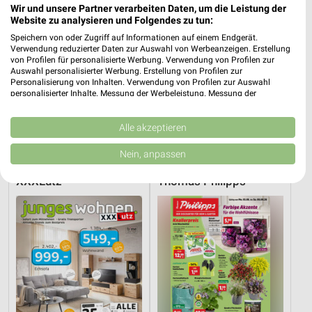
Wir und unsere Partner verarbeiten Daten, um die Leistung der
Website zu analysieren und Folgendes zu tun:
Speichern von oder Zugriff auf Informationen auf einem Endgerät.
Verwendung reduzierter Daten zur Auswahl von Werbeanzeigen. Erstellung
von Profilen für personalisierte Werbung. Verwendung von Profilen zur
Auswahl personalisierter Werbung. Erstellung von Profilen zur
Personalisierung von Inhalten. Verwendung von Profilen zur Auswahl
personalisierter Inhalte. Messung der Werbeleistung. Messung der
Performance von Inhalten. Analyse von Zielgruppen durch Statistiken oder
Kombinationen von Daten aus verschiedenen Quellen. Entwicklung und
44,5 km
44,5 km
Verbesserung der Angebote. Verwendung reduzierter Daten zur Auswahl
Alle akzeptieren
Gartenmöbel-Abverkauf
Wohnideen so individuell wie du!
von Inhalten.
Daten können außerhalb der Europäischen Union weitergegeben und in die
Gültig bis Fr. 28.08.
Gültig bis Fr. 14.08.
Nein, anpassen
USA gesendet werden.
Ihre Einwilligung und die cookie Richtlinie gelten ausschließlich für diese
XXXLutz
Thomas Philipps
Website/App.
Partnerliste anzeigen (1 IAB-Anbieter)
Wir nutzen Ihre Daten für folgende Zwecke:
IAB-Verarbeitungszwecke:
Speichern von oder Zugriff auf Informationen
auf einem Endgerät
Verwendung reduzierter Daten zur Auswahl von