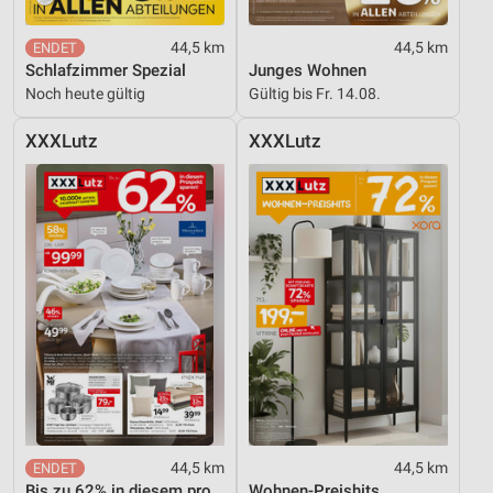
Verwendung reduzierter Daten zur Auswahl von
Inhalten
44,5 km
44,5 km
Schlafzimmer Spezial
Junges Wohnen
IAB-Besonderheiten:
Noch heute gültig
Gültig bis Fr. 14.08.
Verwendung genauer Standortdaten
XXXLutz
XXXLutz
Geräte anhand von aktiv angeforderten
Informationen identifizieren
Nicht-IAB-Verarbeitungszwecke:
Notwendig
Performance
Funktional
Werbung
44,5 km
44,5 km
Bis zu 62% in diesem prospekt
Wohnen-Preishits