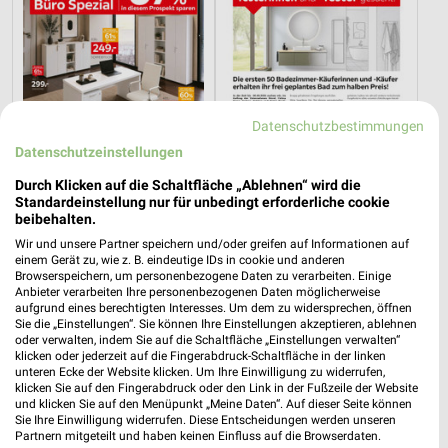
Datenschutzbestimmungen
Datenschutzeinstellungen
Durch Klicken auf die Schaltfläche „Ablehnen“ wird die
Standardeinstellung nur für unbedingt erforderliche cookie
beibehalten.
44,5 km
44,5 km
Wir und unsere Partner speichern und/oder greifen auf Informationen auf
Büro Spezial
Badezimmer-Testerinnen
einem Gerät zu, wie z. B. eindeutige IDs in cookie und anderen
Browserspeichern, um personenbezogene Daten zu verarbeiten. Einige
Gültig bis Fr. 14.08.
Noch heute gültig
Anbieter verarbeiten Ihre personenbezogenen Daten möglicherweise
aufgrund eines berechtigten Interesses. Um dem zu widersprechen, öffnen
XXXLutz
XXXLutz
Sie die „Einstellungen“. Sie können Ihre Einstellungen akzeptieren, ablehnen
oder verwalten, indem Sie auf die Schaltfläche „Einstellungen verwalten“
klicken oder jederzeit auf die Fingerabdruck-Schaltfläche in der linken
unteren Ecke der Website klicken. Um Ihre Einwilligung zu widerrufen,
klicken Sie auf den Fingerabdruck oder den Link in der Fußzeile der Website
und klicken Sie auf den Menüpunkt „Meine Daten“. Auf dieser Seite können
Sie Ihre Einwilligung widerrufen. Diese Entscheidungen werden unseren
Partnern mitgeteilt und haben keinen Einfluss auf die Browserdaten.