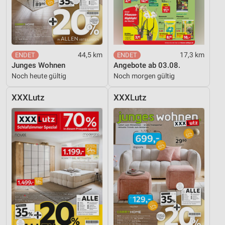
Werbeanzeigen
Erstellung von Profilen für personalisierte
Werbung
Verwendung von Profilen zur Auswahl
44,5 km
17,3 km
personalisierter Werbung
Junges Wohnen
Angebote ab 03.08.
Noch heute gültig
Noch morgen gültig
Erstellung von Profilen zur Personalisierung
von Inhalten
XXXLutz
XXXLutz
Verwendung von Profilen zur Auswahl
personalisierter Inhalte
Messung der Werbeleistung
Messung der Performance von Inhalten
Analyse von Zielgruppen durch Statistiken oder
Kombinationen von Daten aus verschiedenen
Quellen
Entwicklung und Verbesserung der Angebote