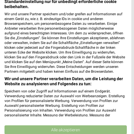
Standardeinstellung nur für unbedingt erforderliche cookie
beibehalten.
Wir und unsere Partner speichern und/oder greifen auf Informationen auf
einem Gerät zu, wie z. B. eindeutige IDs in cookie und anderen
Browserspeichern, um personenbezogene Daten zu verarbeiten. Einige
Anbieter verarbeiten Ihre personenbezogenen Daten möglicherweise
aufgrund eines berechtigten Interesses. Um dem zu widersprechen, öffnen
Sie die „Einstellungen“. Sie können Ihre Einstellungen akzeptieren, ablehnen
oder verwalten, indem Sie auf die Schaltfläche „Einstellungen verwalten“
klicken oder jederzeit auf die Fingerabdruck-Schaltfläche in der linken
unteren Ecke der Website klicken. Um Ihre Einwilligung zu widerrufen,
klicken Sie auf den Fingerabdruck oder den Link in der Fußzeile der Website
und klicken Sie auf den Menüpunkt „Meine Daten“. Auf dieser Seite können
Sie Ihre Einwilligung widerrufen. Diese Entscheidungen werden unseren
0,7 km
0,7 km
Partnern mitgeteilt und haben keinen Einfluss auf die Browserdaten.
Alpaka cleaning collection
Voilà, c’est moi
Wir und unsere Partner verarbeiten Daten, um die Leistung der
Gültig bis Di. 01.09.
Gültig ab Mi. 12.08.
Website zu analysieren und Folgendes zu tun:
Speichern von oder Zugriff auf Informationen auf einem Endgerät.
NKD
NKD
Verwendung reduzierter Daten zur Auswahl von Werbeanzeigen. Erstellung
von Profilen für personalisierte Werbung. Verwendung von Profilen zur
Auswahl personalisierter Werbung. Erstellung von Profilen zur
Personalisierung von Inhalten. Verwendung von Profilen zur Auswahl
personalisierter Inhalte. Messung der Werbeleistung. Messung der
Performance von Inhalten. Analyse von Zielgruppen durch Statistiken oder
Kombinationen von Daten aus verschiedenen Quellen. Entwicklung und
Verbesserung der Angebote. Verwendung reduzierter Daten zur Auswahl
Alle akzeptieren