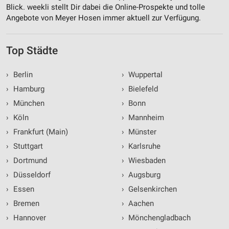
Blick. weekli stellt Dir dabei die Online-Prospekte und tolle
Verwendung von Profilen zur Auswahl
Angebote von Meyer Hosen immer aktuell zur Verfügung.
personalisierter Inhalte
Messung der Werbeleistung
Top Städte
Messung der Performance von Inhalten
›
Berlin
›
Wuppertal
Analyse von Zielgruppen durch Statistiken oder
›
Hamburg
›
Bielefeld
Kombinationen von Daten aus verschiedenen
Quellen
›
München
›
Bonn
›
Köln
›
Mannheim
Entwicklung und Verbesserung der Angebote
›
Frankfurt (Main)
›
Münster
Verwendung reduzierter Daten zur Auswahl von
›
Stuttgart
›
Karlsruhe
Inhalten
›
Dortmund
›
Wiesbaden
IAB-Besonderheiten:
›
Düsseldorf
›
Augsburg
Verwendung genauer Standortdaten
›
Essen
›
Gelsenkirchen
›
Bremen
›
Aachen
Geräte anhand von aktiv angeforderten
Informationen identifizieren
›
Hannover
›
Mönchengladbach