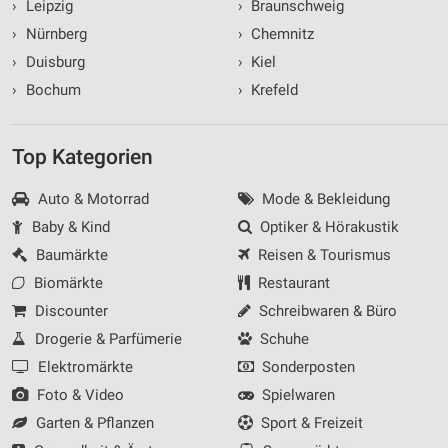
Nicht-IAB-Verarbeitungszwecke:
›
Leipzig
›
Braunschweig
Notwendig
›
Nürnberg
›
Chemnitz
›
Duisburg
›
Kiel
Performance
›
Bochum
›
Krefeld
Funktional
Top Kategorien
Werbung
Auto & Motorrad
Mode & Bekleidung
Baby & Kind
Optiker & Hörakustik
Baumärkte
Reisen & Tourismus
Biomärkte
Restaurant
Discounter
Schreibwaren & Büro
Drogerie & Parfümerie
Schuhe
Elektromärkte
Sonderposten
Foto & Video
Spielwaren
Garten & Pflanzen
Sport & Freizeit