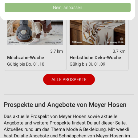
von Inhalten.
Daten können außerhalb der Europäischen Union weitergegeben und in die
Nein, anpassen
USA gesendet werden.
Ihre Einwilligung und die cookie Richtlinie gelten ausschließlich für diese
Website/App.
Partnerliste anzeigen (1 IAB-Anbieter)
Wir nutzen Ihre Daten für folgende Zwecke:
IAB-Verarbeitungszwecke:
3,7 km
3,7 km
Speichern von oder Zugriff auf Informationen
Milchzahn-Woche
Herbstliche Deko-Woche
auf einem Endgerät
Gültig bis Do. 01.10.
Gültig bis Di. 01.09.
Verwendung reduzierter Daten zur Auswahl von
Werbeanzeigen
ALLE PROSPEKTE
Erstellung von Profilen für personalisierte
Werbung
Prospekte und Angebote von Meyer Hosen
Verwendung von Profilen zur Auswahl
personalisierter Werbung
Das aktuelle Prospekt von Meyer Hosen sowie aktuelle
Angebote und weitere Prospekte findest Du auf dieser Seite.
Erstellung von Profilen zur Personalisierung
Aktuelles rund um das Thema Mode & Bekleidung. Mit weekli
von Inhalten
hast Du alle Angebote und Schnäppchen von Meyer Hosen im