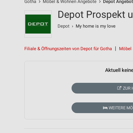
Gotha
Möbel & Wohnen Angebote
Depot Angebo
Depot Prospekt u
Depot
› My home is my love
Filiale & Öffnungszeiten von Depot für Gotha
Möbel 
Aktuell kein
ZUR 
WEITERE M