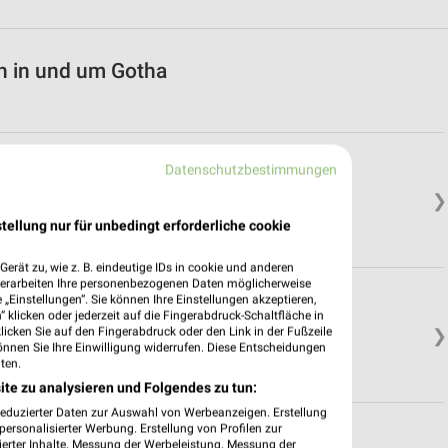
n in und um Gotha
Datenschutzbestimmungen
❯
tellung nur für unbedingt erforderliche cookie
erät zu, wie z. B. eindeutige IDs in cookie und anderen
verarbeiten Ihre personenbezogenen Daten möglicherweise
„Einstellungen“. Sie können Ihre Einstellungen akzeptieren,
 klicken oder jederzeit auf die Fingerabdruck-Schaltfläche in
klicken Sie auf den Fingerabdruck oder den Link in der Fußzeile
❯
önnen Sie Ihre Einwilligung widerrufen. Diese Entscheidungen
ten.
ite zu analysieren und Folgendes zu tun:
reduzierter Daten zur Auswahl von Werbeanzeigen. Erstellung
ersonalisierter Werbung. Erstellung von Profilen zur
ierter Inhalte. Messung der Werbeleistung. Messung der