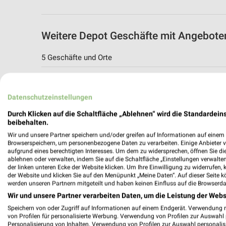
Weitere Depot Geschäfte mit Angebote
5 Geschäfte und Orte
Depot Angebote in Erfurt
Erfurt, Deutschland
Datenschutzeinstellungen
Durch Klicken auf die Schaltfläche „Ablehnen“ wird die Standardeins
236,95 km
beibehalten.
Wir und unsere Partner speichern und/oder greifen auf Informationen auf einem G
Browserspeichern, um personenbezogene Daten zu verarbeiten. Einige Anbieter 
Depot Angebote in Eisenach
aufgrund eines berechtigten Interesses. Um dem zu widersprechen, öffnen Sie die 
ablehnen oder verwalten, indem Sie auf die Schaltfläche „Einstellungen verwalten“
Eisenach, Deutschland
der linken unteren Ecke der Website klicken. Um Ihre Einwilligung zu widerrufen, 
der Website und klicken Sie auf den Menüpunkt „Meine Daten“. Auf dieser Seite k
werden unseren Partnern mitgeteilt und haben keinen Einfluss auf die Browserda
272,19 km
Wir und unsere Partner verarbeiten Daten, um die Leistung der Webs
Speichern von oder Zugriff auf Informationen auf einem Endgerät. Verwendung 
von Profilen für personalisierte Werbung. Verwendung von Profilen zur Auswahl p
Depot Angebote in Nordhausen
Personalisierung von Inhalten. Verwendung von Profilen zur Auswahl personalis