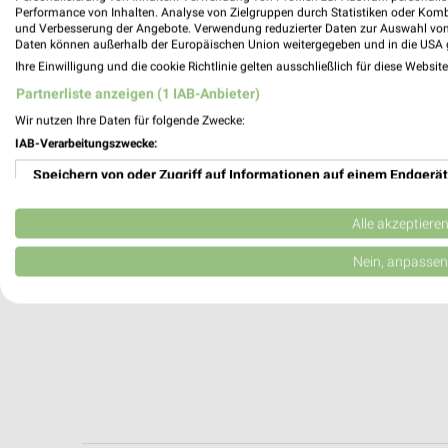
Nordhausen, Deutschland
Performance von Inhalten. Analyse von Zielgruppen durch Statistiken oder Kom
und Verbesserung der Angebote. Verwendung reduzierter Daten zur Auswahl von
Daten können außerhalb der Europäischen Union weitergegeben und in die USA 
212,12 km
Ihre Einwilligung und die cookie Richtlinie gelten ausschließlich für diese Websit
Partnerliste anzeigen (1 IAB-Anbieter)
Wir nutzen Ihre Daten für folgende Zwecke:
IAB-Verarbeitungszwecke:
Speichern von oder Zugriff auf Informationen auf einem Endgerät
Verwendung reduzierter Daten zur Auswahl von Werbeanzeigen
Alle akzeptiere
Erstellung von Profilen für personalisierte Werbung
Nein, anpassen
Verwendung von Profilen zur Auswahl personalisierter Werbung
Erstellung von Profilen zur Personalisierung von Inhalten
Verwendung von Profilen zur Auswahl personalisierter Inhalte
Messung der Werbeleistung