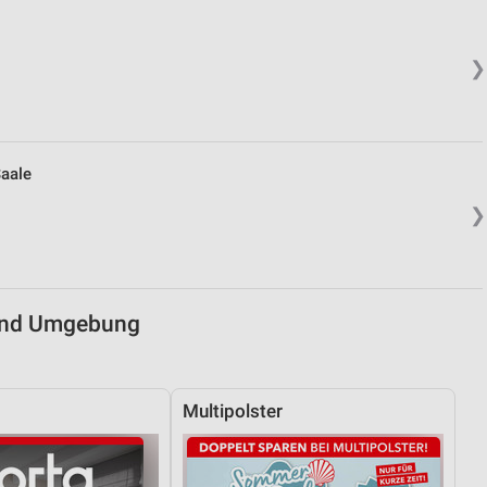
von Daten aus verschiedenen
❯
Saale
❯
ren
und Umgebung
Multipolster