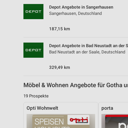
Messung der Performance von Inhalten
Depot Angebote in Sangerhausen
Sangerhausen, Deutschland
Analyse von Zielgruppen durch Statistiken oder Kombinationen 
Quellen
187,15 km
Entwicklung und Verbesserung der Angebote
Verwendung reduzierter Daten zur Auswahl von Inhalten
Depot Angebote in Bad Neustadt an der 
Bad Neustadt an der Saale, Deutschland
IAB-Besonderheiten:
Verwendung genauer Standortdaten
329,49 km
Geräte anhand von aktiv angeforderten Informationen identifizie
Nicht-IAB-Verarbeitungszwecke:
Möbel & Wohnen Angebote für Gotha 
Notwendig
19 Prospekte
Performance
Opti Wohnwelt
porta
Funktional
Werbung