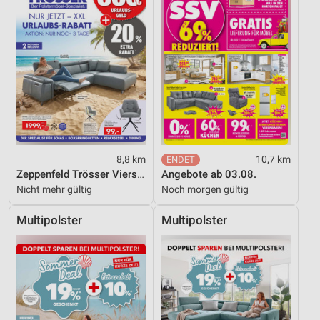
Entwicklung und Verbesserung der Angebote
Verwendung reduzierter Daten zur Auswahl von
Inhalten
IAB-Besonderheiten:
Verwendung genauer Standortdaten
Geräte anhand von aktiv angeforderten
Informationen identifizieren
8,8 km
10,7 km
Nicht-IAB-Verarbeitungszwecke:
Zeppenfeld Trösser Viersen
Angebote ab 03.08.
Nicht mehr gültig
Noch morgen gültig
Notwendig
Multipolster
Multipolster
Performance
Funktional
Werbung