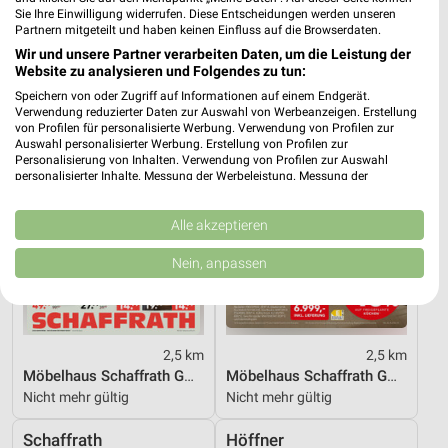
Sie Ihre Einwilligung widerrufen. Diese Entscheidungen werden unseren
Gültig bis Sa. 15.08.
Gültig bis Sa. 26.09.
Partnern mitgeteilt und haben keinen Einfluss auf die Browserdaten.
Wir und unsere Partner verarbeiten Daten, um die Leistung der
Schaffrath
Schaffrath
Website zu analysieren und Folgendes zu tun:
Speichern von oder Zugriff auf Informationen auf einem Endgerät.
Verwendung reduzierter Daten zur Auswahl von Werbeanzeigen. Erstellung
von Profilen für personalisierte Werbung. Verwendung von Profilen zur
Auswahl personalisierter Werbung. Erstellung von Profilen zur
Personalisierung von Inhalten. Verwendung von Profilen zur Auswahl
personalisierter Inhalte. Messung der Werbeleistung. Messung der
Performance von Inhalten. Analyse von Zielgruppen durch Statistiken oder
Kombinationen von Daten aus verschiedenen Quellen. Entwicklung und
Verbesserung der Angebote. Verwendung reduzierter Daten zur Auswahl
Alle akzeptieren
von Inhalten.
Daten können außerhalb der Europäischen Union weitergegeben und in die
Nein, anpassen
USA gesendet werden.
Ihre Einwilligung und die cookie Richtlinie gelten ausschließlich für diese
Website/App.
Partnerliste anzeigen (1 IAB-Anbieter)
2,5 km
2,5 km
Wir nutzen Ihre Daten für folgende Zwecke:
Möbelhaus Schaffrath GmbH & Co. KG
Möbelhaus Schaffrath GmbH & Co. KG
IAB-Verarbeitungszwecke:
Nicht mehr gültig
Nicht mehr gültig
Speichern von oder Zugriff auf Informationen
auf einem Endgerät
Schaffrath
Höffner