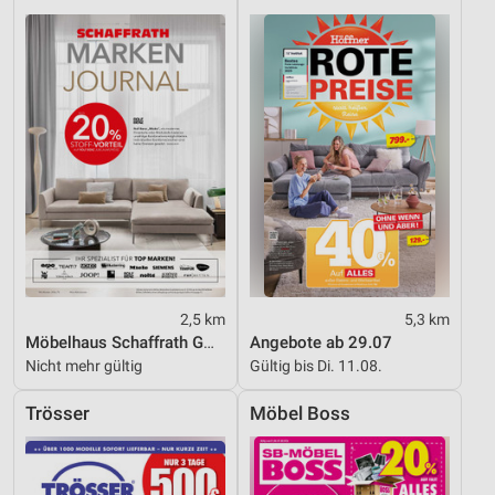
Verwendung reduzierter Daten zur Auswahl von
Werbeanzeigen
Erstellung von Profilen für personalisierte
Werbung
Verwendung von Profilen zur Auswahl
personalisierter Werbung
Erstellung von Profilen zur Personalisierung
von Inhalten
Verwendung von Profilen zur Auswahl
personalisierter Inhalte
2,5 km
5,3 km
Möbelhaus Schaffrath GmbH & Co. KG
Angebote ab 29.07
Messung der Werbeleistung
Nicht mehr gültig
Gültig bis Di. 11.08.
Messung der Performance von Inhalten
Trösser
Möbel Boss
Analyse von Zielgruppen durch Statistiken oder
Kombinationen von Daten aus verschiedenen
Quellen