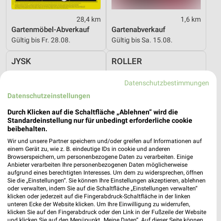
28,4 km
1,6 km
Gartenmöbel-Abverkauf
Gartenabverkauf
Gültig bis Fr. 28.08.
Gültig bis Sa. 15.08.
JYSK
ROLLER
Datenschutzbestimmungen
Datenschutzeinstellungen
Durch Klicken auf die Schaltfläche „Ablehnen“ wird die
Standardeinstellung nur für unbedingt erforderliche cookie
beibehalten.
Wir und unsere Partner speichern und/oder greifen auf Informationen auf
einem Gerät zu, wie z. B. eindeutige IDs in cookie und anderen
Browserspeichern, um personenbezogene Daten zu verarbeiten. Einige
Anbieter verarbeiten Ihre personenbezogenen Daten möglicherweise
aufgrund eines berechtigten Interesses. Um dem zu widersprechen, öffnen
Sie die „Einstellungen“. Sie können Ihre Einstellungen akzeptieren, ablehnen
oder verwalten, indem Sie auf die Schaltfläche „Einstellungen verwalten“
klicken oder jederzeit auf die Fingerabdruck-Schaltfläche in der linken
unteren Ecke der Website klicken. Um Ihre Einwilligung zu widerrufen,
1,6 km
1,9 km
klicken Sie auf den Fingerabdruck oder den Link in der Fußzeile der Website
Spare bis zu 70%
Gartenliebe
und klicken Sie auf den Menüpunkt „Meine Daten“. Auf dieser Seite können