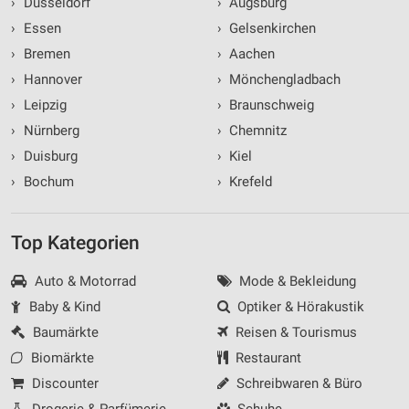
›
Düsseldorf
›
Augsburg
›
Essen
›
Gelsenkirchen
›
Bremen
›
Aachen
›
Hannover
›
Mönchengladbach
›
Leipzig
›
Braunschweig
›
Nürnberg
›
Chemnitz
›
Duisburg
›
Kiel
›
Bochum
›
Krefeld
Top Kategorien
Auto & Motorrad
Mode & Bekleidung
Baby & Kind
Optiker & Hörakustik
Baumärkte
Reisen & Tourismus
Biomärkte
Restaurant
Discounter
Schreibwaren & Büro