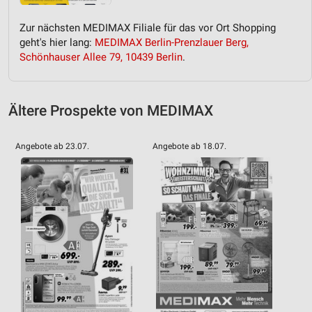
Geräte anhand von aktiv angeforderten
Informationen identifizieren
Zur nächsten MEDIMAX Filiale für das vor Ort Shopping
Nicht-IAB-Verarbeitungszwecke:
geht's hier lang:
MEDIMAX Berlin-Prenzlauer Berg,
Schönhauser Allee 79, 10439 Berlin
.
Notwendig
Performance
Ältere Prospekte von MEDIMAX
Funktional
Werbung
Angebote ab 23.07.
Angebote ab 18.07.