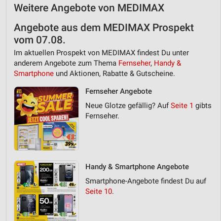
Weitere Angebote von MEDIMAX
Erstellung von Profilen zur Personalisierung
von Inhalten
Angebote aus dem MEDIMAX Prospekt
Verwendung von Profilen zur Auswahl
vom 07.08.
personalisierter Inhalte
Im aktuellen Prospekt von MEDIMAX findest Du unter
anderem Angebote zum Thema
Fernseher
,
Handy &
Messung der Werbeleistung
Smartphone
und Aktionen, Rabatte & Gutscheine.
Messung der Performance von Inhalten
Fernseher Angebote
Neue Glotze gefällig? Auf
Seite 1
gibts
Analyse von Zielgruppen durch Statistiken oder
Kombinationen von Daten aus verschiedenen
Fernseher.
Quellen
Entwicklung und Verbesserung der Angebote
Verwendung reduzierter Daten zur Auswahl von
Handy & Smartphone Angebote
Inhalten
Smartphone-Angebote findest Du auf
IAB-Besonderheiten:
Seite 10
.
Verwendung genauer Standortdaten