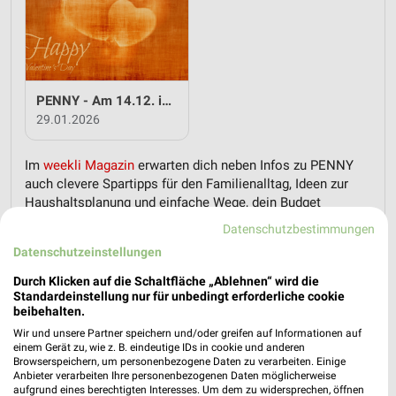
PENNY - Am 14.12. ist Valentinstag
29.01.2026
Im
weekli Magazin
erwarten dich neben Infos zu PENNY
auch clevere Spartipps für den Familienalltag, Ideen zur
Haushaltsplanung und einfache Wege, dein Budget
nachhaltig zu entlasten.
Datenschutzbestimmungen
Datenschutzeinstellungen
Durch Klicken auf die Schaltfläche „Ablehnen“ wird die
Standardeinstellung nur für unbedingt erforderliche cookie
beibehalten.
Wir und unsere Partner speichern und/oder greifen auf Informationen auf
weekli - Prospekte & Angebote App
einem Gerät zu, wie z. B. eindeutige IDs in cookie und anderen
Browserspeichern, um personenbezogene Daten zu verarbeiten. Einige
Alle PENNY Angebote immer griffbereit – mit der kostenlosen
Anbieter verarbeiten Ihre personenbezogenen Daten möglicherweise
aufgrund eines berechtigten Interesses. Um dem zu widersprechen, öffnen
weekli App für iOS & Android.