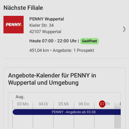
Nächste Filiale
PENNY Wuppertal
Kieler Str. 34
❯
42107 Wuppertal
Heute 07:00 - 22:00 Uhr |
Geöffnet
451,04 km • Angebote: 1 Prospekt
Angebote-Kalender für PENNY in
Wuppertal und Umgebung
Aug.
03
Mo
04
Di
05
Mi
06
Do
07
Fr
08
S
PENNY - Angebote ab 03.08.