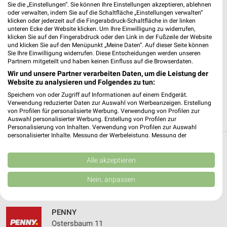
Sie die „Einstellungen“. Sie können Ihre Einstellungen akzeptieren, ablehnen
oder verwalten, indem Sie auf die Schaltfläche „Einstellungen verwalten“
✔
Standortgenaue Angebote
klicken oder jederzeit auf die Fingerabdruck-Schaltfläche in der linken
unteren Ecke der Website klicken. Um Ihre Einwilligung zu widerrufen,
✔
Folge deinem Lieblingshändler
klicken Sie auf den Fingerabdruck oder den Link in der Fußzeile der Website
✔
Push-Benachrichtigungen bei neuen Prospekten
und klicken Sie auf den Menüpunkt „Meine Daten“. Auf dieser Seite können
✔
Einkaufsliste - Einkauf stressfrei planen
Sie Ihre Einwilligung widerrufen. Diese Entscheidungen werden unseren
Partnern mitgeteilt und haben keinen Einfluss auf die Browserdaten.
Wir und unsere Partner verarbeiten Daten, um die Leistung der
JETZT LADEN UND SPAREN!
Website zu analysieren und Folgendes zu tun:
Speichern von oder Zugriff auf Informationen auf einem Endgerät.
Verwendung reduzierter Daten zur Auswahl von Werbeanzeigen. Erstellung
von Profilen für personalisierte Werbung. Verwendung von Profilen zur
Auswahl personalisierter Werbung. Erstellung von Profilen zur
Personalisierung von Inhalten. Verwendung von Profilen zur Auswahl
personalisierter Inhalte. Messung der Werbeleistung. Messung der
Performance von Inhalten. Analyse von Zielgruppen durch Statistiken oder
Weitere PENNY Geschäfte mit Angeboten in
Kombinationen von Daten aus verschiedenen Quellen. Entwicklung und
Verbesserung der Angebote. Verwendung reduzierter Daten zur Auswahl
Alle akzeptieren
und um Wuppertal
von Inhalten.
Daten können außerhalb der Europäischen Union weitergegeben und in die
Nein, anpassen
USA gesendet werden.
5 Geschäfte und Orte
Ihre Einwilligung und die cookie Richtlinie gelten ausschließlich für diese
Website/App.
PENNY
Partnerliste anzeigen (1 IAB-Anbieter)
Ostersbaum 11