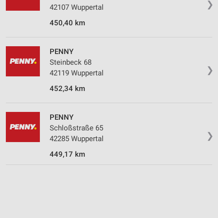
❯
Wir nutzen Ihre Daten für folgende Zwecke:
42107 Wuppertal
IAB-Verarbeitungszwecke:
450,40 km
Speichern von oder Zugriff auf Informationen
auf einem Endgerät
PENNY
Verwendung reduzierter Daten zur Auswahl von
Steinbeck 68
Werbeanzeigen
❯
42119 Wuppertal
Erstellung von Profilen für personalisierte
452,34 km
Werbung
Verwendung von Profilen zur Auswahl
PENNY
personalisierter Werbung
Schloßstraße 65
❯
42285 Wuppertal
Erstellung von Profilen zur Personalisierung
von Inhalten
449,17 km
Verwendung von Profilen zur Auswahl
personalisierter Inhalte
Messung der Werbeleistung