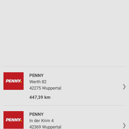
Messung der Performance von Inhalten
Analyse von Zielgruppen durch Statistiken oder
Kombinationen von Daten aus verschiedenen
Quellen
Entwicklung und Verbesserung der Angebote
Verwendung reduzierter Daten zur Auswahl von
Inhalten
IAB-Besonderheiten:
Verwendung genauer Standortdaten
PENNY
Geräte anhand von aktiv angeforderten
Werth 82
❯
Informationen identifizieren
42275 Wuppertal
Nicht-IAB-Verarbeitungszwecke:
447,39 km
Notwendig
PENNY
Performance
In der Krim 4
❯
42369 Wuppertal
Funktional