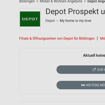
Böblingen
Möbel & Wohnen Angebote
Depot Ang
Depot Prospekt u
Depot
› My home is my love
Filiale & Öffnungszeiten von Depot für Böblingen
Mö
Aktuell kein
ZUR 
WEITERE M