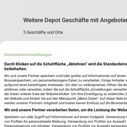
Weitere Depot Geschäfte mit Angebote
5 Geschäfte und Orte
Depot Angebote in Sindelfingen
Sindelfingen, Deutschland
Datenschutzeinstellungen
Durch Klicken auf die Schaltfläche „Ablehnen“ wird die Standardeins
524,50 km
beibehalten.
Wir und unsere Partner speichern und/oder greifen auf Informationen auf einem G
Browserspeichern, um personenbezogene Daten zu verarbeiten. Einige Anbieter 
Depot Angebote in Leinfelden-Echterding
aufgrund eines berechtigten Interesses. Um dem zu widersprechen, öffnen Sie die 
ablehnen oder verwalten, indem Sie auf die Schaltfläche „Einstellungen verwalten“
Leinfelden-Echterdingen, Deutschland
der linken unteren Ecke der Website klicken. Um Ihre Einwilligung zu widerrufen, 
der Website und klicken Sie auf den Menüpunkt „Meine Daten“. Auf dieser Seite k
werden unseren Partnern mitgeteilt und haben keinen Einfluss auf die Browserda
519,92 km
Wir und unsere Partner verarbeiten Daten, um die Leistung der Webs
Speichern von oder Zugriff auf Informationen auf einem Endgerät. Verwendung 
von Profilen für personalisierte Werbung. Verwendung von Profilen zur Auswahl p
Depot Angebote in Herrenberg
Personalisierung von Inhalten. Verwendung von Profilen zur Auswahl personalis