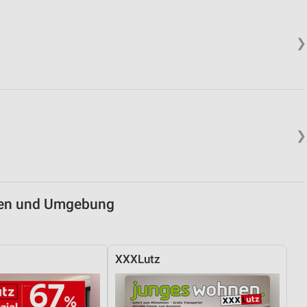
von Daten aus verschiedenen
❯
❯
ren
gen und Umgebung
XXXLutz