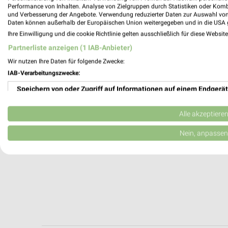
Herrenberg, Deutschland
Performance von Inhalten. Analyse von Zielgruppen durch Statistiken oder Kom
und Verbesserung der Angebote. Verwendung reduzierter Daten zur Auswahl von
Daten können außerhalb der Europäischen Union weitergegeben und in die USA 
540,83 km
Ihre Einwilligung und die cookie Richtlinie gelten ausschließlich für diese Websit
Partnerliste anzeigen (1 IAB-Anbieter)
Wir nutzen Ihre Daten für folgende Zwecke:
IAB-Verarbeitungszwecke:
Speichern von oder Zugriff auf Informationen auf einem Endgerät
Verwendung reduzierter Daten zur Auswahl von Werbeanzeigen
Alle akzeptiere
Erstellung von Profilen für personalisierte Werbung
Nein, anpassen
Verwendung von Profilen zur Auswahl personalisierter Werbung
Erstellung von Profilen zur Personalisierung von Inhalten
Verwendung von Profilen zur Auswahl personalisierter Inhalte
Messung der Werbeleistung