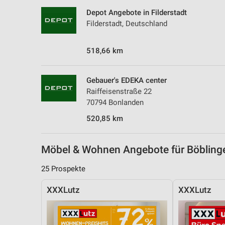
Messung der Performance von Inhalten
Depot Angebote in Filderstadt
Filderstadt, Deutschland
Analyse von Zielgruppen durch Statistiken oder Kombinationen 
Quellen
518,66 km
Entwicklung und Verbesserung der Angebote
Verwendung reduzierter Daten zur Auswahl von Inhalten
Gebauer's EDEKA center
Raiffeisenstraße 22
IAB-Besonderheiten:
70794 Bonlanden
Verwendung genauer Standortdaten
520,85 km
Geräte anhand von aktiv angeforderten Informationen identifizie
Nicht-IAB-Verarbeitungszwecke:
Möbel & Wohnen Angebote für Böblin
Notwendig
25 Prospekte
Performance
XXXLutz
XXXLutz
Funktional
Werbung