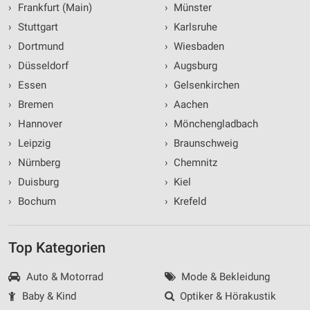
Verwendung von Profilen zur Auswahl
›
Frankfurt (Main)
›
Münster
personalisierter Werbung
›
Stuttgart
›
Karlsruhe
Erstellung von Profilen zur Personalisierung
›
Dortmund
›
Wiesbaden
von Inhalten
›
Düsseldorf
›
Augsburg
Verwendung von Profilen zur Auswahl
›
Essen
›
Gelsenkirchen
personalisierter Inhalte
›
Bremen
›
Aachen
›
Hannover
›
Mönchengladbach
Messung der Werbeleistung
›
Leipzig
›
Braunschweig
Messung der Performance von Inhalten
›
Nürnberg
›
Chemnitz
Analyse von Zielgruppen durch Statistiken oder
›
Duisburg
›
Kiel
Kombinationen von Daten aus verschiedenen
›
Bochum
›
Krefeld
Quellen
Entwicklung und Verbesserung der Angebote
Top Kategorien
Verwendung reduzierter Daten zur Auswahl von
Inhalten
Auto & Motorrad
Mode & Bekleidung
Baby & Kind
Optiker & Hörakustik
IAB-Besonderheiten: