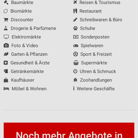
Baumärkte
Reisen & Tourismus
Verwendung genauer Standortdaten
Biomärkte
Restaurant
Geräte anhand von aktiv angeforderten
Discounter
Schreibwaren & Büro
Informationen identifizieren
Drogerie & Parfümerie
Schuhe
Nicht-IAB-Verarbeitungszwecke:
Elektromärkte
Sonderposten
Notwendig
Foto & Video
Spielwaren
Performance
Garten & Pflanzen
Sport & Freizeit
Gesundheit & Ärzte
Supermärkte
Funktional
Getränkemärkte
Uhren & Schmuck
Werbung
Kaufhäuser
Zoohandlungen
Möbel & Wohnen
Weitere Geschäfte
Noch mehr Angebote in