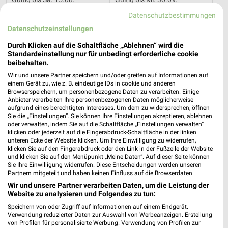
Datenschutzbestimmungen
OBI
Sonderpreis Baumarkt
Datenschutzeinstellungen
Durch Klicken auf die Schaltfläche „Ablehnen“ wird die
Standardeinstellung nur für unbedingt erforderliche cookie
beibehalten.
Wir und unsere Partner speichern und/oder greifen auf Informationen auf
einem Gerät zu, wie z. B. eindeutige IDs in cookie und anderen
Browserspeichern, um personenbezogene Daten zu verarbeiten. Einige
Anbieter verarbeiten Ihre personenbezogenen Daten möglicherweise
aufgrund eines berechtigten Interesses. Um dem zu widersprechen, öffnen
Sie die „Einstellungen“. Sie können Ihre Einstellungen akzeptieren, ablehnen
oder verwalten, indem Sie auf die Schaltfläche „Einstellungen verwalten“
klicken oder jederzeit auf die Fingerabdruck-Schaltfläche in der linken
unteren Ecke der Website klicken. Um Ihre Einwilligung zu widerrufen,
klicken Sie auf den Fingerabdruck oder den Link in der Fußzeile der Website
und klicken Sie auf den Menüpunkt „Meine Daten“. Auf dieser Seite können
Sie Ihre Einwilligung widerrufen. Diese Entscheidungen werden unseren
2,5 km
13,5 km
Partnern mitgeteilt und haben keinen Einfluss auf die Browserdaten.
August 2026
Unsere Wochen-Knaller!
Wir und unsere Partner verarbeiten Daten, um die Leistung der
Website zu analysieren und Folgendes zu tun:
Gültig bis Mo. 31.08.
Gültig bis Fr. 14.08.
Speichern von oder Zugriff auf Informationen auf einem Endgerät.
Verwendung reduzierter Daten zur Auswahl von Werbeanzeigen. Erstellung
ALLE PROSPEKTE
von Profilen für personalisierte Werbung. Verwendung von Profilen zur