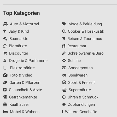
Messung der Werbeleistung
Top Kategorien
Messung der Performance von Inhalten
Auto & Motorrad
Mode & Bekleidung
Analyse von Zielgruppen durch Statistiken oder
Baby & Kind
Optiker & Hörakustik
Kombinationen von Daten aus verschiedenen
Quellen
Baumärkte
Reisen & Tourismus
Biomärkte
Restaurant
Entwicklung und Verbesserung der Angebote
Discounter
Schreibwaren & Büro
Verwendung reduzierter Daten zur Auswahl von
Drogerie & Parfümerie
Schuhe
Inhalten
Elektromärkte
Sonderposten
IAB-Besonderheiten:
Foto & Video
Spielwaren
Verwendung genauer Standortdaten
Garten & Pflanzen
Sport & Freizeit
Gesundheit & Ärzte
Supermärkte
Geräte anhand von aktiv angeforderten
Informationen identifizieren
Getränkemärkte
Uhren & Schmuck
Nicht-IAB-Verarbeitungszwecke:
Kaufhäuser
Zoohandlungen
Notwendig
Möbel & Wohnen
Weitere Geschäfte