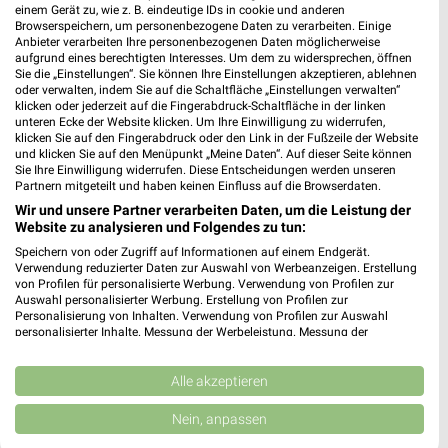
einem Gerät zu, wie z. B. eindeutige IDs in cookie und anderen
Browserspeichern, um personenbezogene Daten zu verarbeiten. Einige
Anbieter verarbeiten Ihre personenbezogenen Daten möglicherweise
aufgrund eines berechtigten Interesses. Um dem zu widersprechen, öffnen
7 km
Sie die „Einstellungen“. Sie können Ihre Einstellungen akzeptieren, ablehnen
Premio Tuning Autozubehörkatalog 2026
oder verwalten, indem Sie auf die Schaltfläche „Einstellungen verwalten“
Gültig 2026
klicken oder jederzeit auf die Fingerabdruck-Schaltfläche in der linken
unteren Ecke der Website klicken. Um Ihre Einwilligung zu widerrufen,
klicken Sie auf den Fingerabdruck oder den Link in der Fußzeile der Website
ALLE PROSPEKTE
und klicken Sie auf den Menüpunkt „Meine Daten“. Auf dieser Seite können
Sie Ihre Einwilligung widerrufen. Diese Entscheidungen werden unseren
Partnern mitgeteilt und haben keinen Einfluss auf die Browserdaten.
Wir und unsere Partner verarbeiten Daten, um die Leistung der
Website zu analysieren und Folgendes zu tun:
Prospekte und Angebote von Autoplus
Speichern von oder Zugriff auf Informationen auf einem Endgerät.
Verwendung reduzierter Daten zur Auswahl von Werbeanzeigen. Erstellung
Hier findest Du das aktuelle Prospekt sowie Angebote und
von Profilen für personalisierte Werbung. Verwendung von Profilen zur
weitere Prospekte von Autoplus. Autoplus bietet Dir unter
Auswahl personalisierter Werbung. Erstellung von Profilen zur
anderem Prospekte rund um das Thema Auto & Motorrad. Mit
Personalisierung von Inhalten. Verwendung von Profilen zur Auswahl
personalisierter Inhalte. Messung der Werbeleistung. Messung der
weekli hast Du alle Angebote und Schnäppchen von Autoplus
Performance von Inhalten. Analyse von Zielgruppen durch Statistiken oder
im Blick. Immer aktuelle Prospekte und Angebote.
Kombinationen von Daten aus verschiedenen Quellen. Entwicklung und
Schnäppchen finden und Geld sparen.
Verbesserung der Angebote. Verwendung reduzierter Daten zur Auswahl
Alle akzeptieren
von Inhalten.
Daten können außerhalb der Europäischen Union weitergegeben und in die
Nein, anpassen
USA gesendet werden.
Top Städte