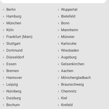
Ihre Einwilligung und die cookie Richtlinie gelten ausschließlich für diese
Website/App.
›
Berlin
›
Wuppertal
Partnerliste anzeigen (1 IAB-Anbieter)
›
Hamburg
›
Bielefeld
Wir nutzen Ihre Daten für folgende Zwecke:
›
München
›
Bonn
IAB-Verarbeitungszwecke:
›
Köln
›
Mannheim
Speichern von oder Zugriff auf Informationen
auf einem Endgerät
›
Frankfurt (Main)
›
Münster
›
Stuttgart
›
Karlsruhe
Verwendung reduzierter Daten zur Auswahl von
Werbeanzeigen
›
Dortmund
›
Wiesbaden
›
Düsseldorf
›
Augsburg
Erstellung von Profilen für personalisierte
Werbung
›
Essen
›
Gelsenkirchen
›
Bremen
›
Aachen
Verwendung von Profilen zur Auswahl
personalisierter Werbung
›
Hannover
›
Mönchengladbach
›
Leipzig
›
Braunschweig
Erstellung von Profilen zur Personalisierung
von Inhalten
›
Nürnberg
›
Chemnitz
›
Duisburg
›
Kiel
Verwendung von Profilen zur Auswahl
›
Bochum
›
Krefeld
personalisierter Inhalte