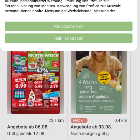
1,1 km
3 km
Auswahl personalisierter Werbung. Erstellung von Profilen zur
Personalisierung von Inhalten. Verwendung von Profilen zur Auswahl
Angebote ab 03.08.
Angebote ab 01.08.
personalisierter Inhalte. Messung der Werbeleistung. Messung der
Noch morgen gültig
Noch heute gültig
Performance von Inhalten. Analyse von Zielgruppen durch Statistiken oder
Kombinationen von Daten aus verschiedenen Quellen. Entwicklung und
Verbesserung der Angebote. Verwendung reduzierter Daten zur Auswahl
Alle akzeptieren
Kaufland
REWE
von Inhalten.
Daten können außerhalb der Europäischen Union weitergegeben und in die
Nein, anpassen
USA gesendet werden.
Ihre Einwilligung und die cookie Richtlinie gelten ausschließlich für diese
Website/App.
Partnerliste anzeigen (1 IAB-Anbieter)
Wir nutzen Ihre Daten für folgende Zwecke:
IAB-Verarbeitungszwecke:
Speichern von oder Zugriff auf Informationen
auf einem Endgerät
Verwendung reduzierter Daten zur Auswahl von
Werbeanzeigen
22,1 km
0,4 km
Erstellung von Profilen für personalisierte
Angebote ab 06.08.
Angebote ab 03.08.
Werbung
Gültig bis Mi. 12.08.
Noch morgen gültig