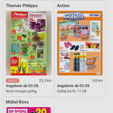
Verwendung von Profilen zur Auswahl
personalisierter Werbung
Thomas Philipps
Action
Erstellung von Profilen zur Personalisierung
von Inhalten
Verwendung von Profilen zur Auswahl
personalisierter Inhalte
Messung der Werbeleistung
Messung der Performance von Inhalten
Analyse von Zielgruppen durch Statistiken oder
Kombinationen von Daten aus verschiedenen
Quellen
23,3 km
5,8 km
Entwicklung und Verbesserung der Angebote
Angebote ab 03.08.
Angebote ab 05.08.
Noch morgen gültig
Gültig bis Di. 11.08.
Verwendung reduzierter Daten zur Auswahl von
Inhalten
Möbel Boss
IAB-Besonderheiten: