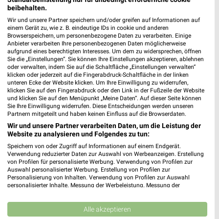
beibehalten.
Wir und unsere Partner speichern und/oder greifen auf Informationen auf
einem Gerät zu, wie z. B. eindeutige IDs in cookie und anderen
Browserspeichern, um personenbezogene Daten zu verarbeiten. Einige
Anbieter verarbeiten Ihre personenbezogenen Daten möglicherweise
aufgrund eines berechtigten Interesses. Um dem zu widersprechen, öffnen
Sie die „Einstellungen“. Sie können Ihre Einstellungen akzeptieren, ablehnen
oder verwalten, indem Sie auf die Schaltfläche „Einstellungen verwalten“
klicken oder jederzeit auf die Fingerabdruck-Schaltfläche in der linken
unteren Ecke der Website klicken. Um Ihre Einwilligung zu widerrufen,
klicken Sie auf den Fingerabdruck oder den Link in der Fußzeile der Website
und klicken Sie auf den Menüpunkt „Meine Daten“. Auf dieser Seite können
18,4 km
18,4 km
Sie Ihre Einwilligung widerrufen. Diese Entscheidungen werden unseren
Partnern mitgeteilt und haben keinen Einfluss auf die Browserdaten.
Wohnen Spezial
Junges Wohnen
Wir und unsere Partner verarbeiten Daten, um die Leistung der
Gültig bis Fr. 14.08.
Gültig bis Fr. 14.08.
Website zu analysieren und Folgendes zu tun:
Speichern von oder Zugriff auf Informationen auf einem Endgerät.
XXXLutz
XXXLutz
Verwendung reduzierter Daten zur Auswahl von Werbeanzeigen. Erstellung
von Profilen für personalisierte Werbung. Verwendung von Profilen zur
Auswahl personalisierter Werbung. Erstellung von Profilen zur
Personalisierung von Inhalten. Verwendung von Profilen zur Auswahl
personalisierter Inhalte. Messung der Werbeleistung. Messung der
Performance von Inhalten. Analyse von Zielgruppen durch Statistiken oder
Kombinationen von Daten aus verschiedenen Quellen. Entwicklung und
Verbesserung der Angebote. Verwendung reduzierter Daten zur Auswahl
Alle akzeptieren
von Inhalten.