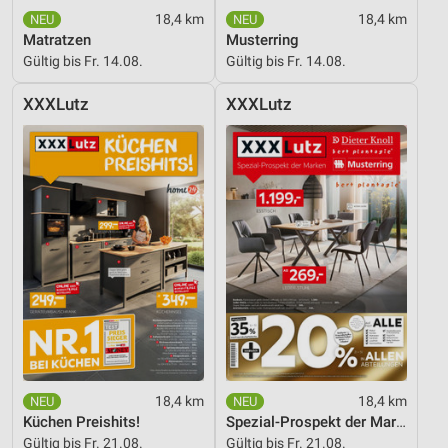
18,4 km
18,4 km
Notwendig
Matratzen
Musterring
Gültig bis Fr. 14.08.
Gültig bis Fr. 14.08.
Performance
XXXLutz
XXXLutz
Funktional
Werbung
18,4 km
18,4 km
Küchen Preishits!
Spezial-Prospekt der Marken
Gültig bis Fr. 21.08.
Gültig bis Fr. 21.08.