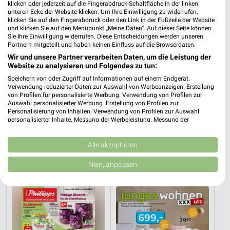
klicken oder jederzeit auf die Fingerabdruck-Schaltfläche in der linken
unteren Ecke der Website klicken. Um Ihre Einwilligung zu widerrufen,
klicken Sie auf den Fingerabdruck oder den Link in der Fußzeile der Website
und klicken Sie auf den Menüpunkt „Meine Daten“. Auf dieser Seite können
Sie Ihre Einwilligung widerrufen. Diese Entscheidungen werden unseren
Partnern mitgeteilt und haben keinen Einfluss auf die Browserdaten.
Wir und unsere Partner verarbeiten Daten, um die Leistung der
Website zu analysieren und Folgendes zu tun:
Speichern von oder Zugriff auf Informationen auf einem Endgerät.
Verwendung reduzierter Daten zur Auswahl von Werbeanzeigen. Erstellung
von Profilen für personalisierte Werbung. Verwendung von Profilen zur
Auswahl personalisierter Werbung. Erstellung von Profilen zur
Personalisierung von Inhalten. Verwendung von Profilen zur Auswahl
personalisierter Inhalte. Messung der Werbeleistung. Messung der
Performance von Inhalten. Analyse von Zielgruppen durch Statistiken oder
25,2 km
25,2 km
Kombinationen von Daten aus verschiedenen Quellen. Entwicklung und
Wohnideen so individuell wie du!
Angebote ab 08.08.
Verbesserung der Angebote. Verwendung reduzierter Daten zur Auswahl
Alle akzeptieren
von Inhalten.
Gültig bis Fr. 14.08.
Gültig bis Fr. 21.08.
Daten können außerhalb der Europäischen Union weitergegeben und in die
Nein, anpassen
USA gesendet werden.
Thomas Philipps
XXXLutz
Ihre Einwilligung und die cookie Richtlinie gelten ausschließlich für diese
Website/App.
Partnerliste anzeigen (1 IAB-Anbieter)
Wir nutzen Ihre Daten für folgende Zwecke:
IAB-Verarbeitungszwecke: