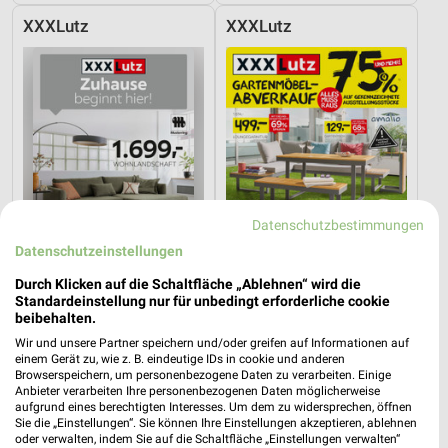
XXXLutz
XXXLutz
Datenschutzbestimmungen
Datenschutzeinstellungen
Durch Klicken auf die Schaltfläche „Ablehnen“ wird die
Standardeinstellung nur für unbedingt erforderliche cookie
beibehalten.
25,2 km
25,2 km
Musterring
Gartenmöbel-Abverkauf
Wir und unsere Partner speichern und/oder greifen auf Informationen auf
einem Gerät zu, wie z. B. eindeutige IDs in cookie und anderen
Gültig bis Fr. 14.08.
Gültig bis Fr. 28.08.
Browserspeichern, um personenbezogene Daten zu verarbeiten. Einige
Anbieter verarbeiten Ihre personenbezogenen Daten möglicherweise
XXXLutz
XXXLutz
aufgrund eines berechtigten Interesses. Um dem zu widersprechen, öffnen
Sie die „Einstellungen“. Sie können Ihre Einstellungen akzeptieren, ablehnen
oder verwalten, indem Sie auf die Schaltfläche „Einstellungen verwalten“