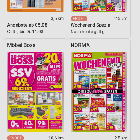
Werbung
3,6 km
2,5 km
Angebote ab 05.08.
Wochenend Spezial
Gültig bis Di. 11.08.
Noch heute gültig
Möbel Boss
NORMA
10,6 km
2,5 km