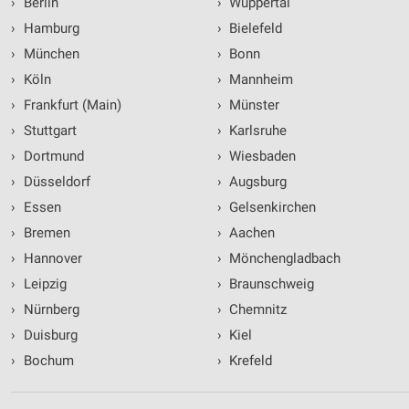
›
Berlin
›
Wuppertal
›
Hamburg
›
Bielefeld
›
München
›
Bonn
›
Köln
›
Mannheim
›
Frankfurt (Main)
›
Münster
›
Stuttgart
›
Karlsruhe
›
Dortmund
›
Wiesbaden
›
Düsseldorf
›
Augsburg
›
Essen
›
Gelsenkirchen
›
Bremen
›
Aachen
›
Hannover
›
Mönchengladbach
›
Leipzig
›
Braunschweig
›
Nürnberg
›
Chemnitz
›
Duisburg
›
Kiel
›
Bochum
›
Krefeld