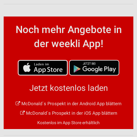
Noch mehr Angebote in
der weekli App!
Jetzt kostenlos laden
McDonald´s Prospekt in der Android App blättern
McDonald´s Prospekt in der iOS App blättern
Kostenlos im App Store erhältlich