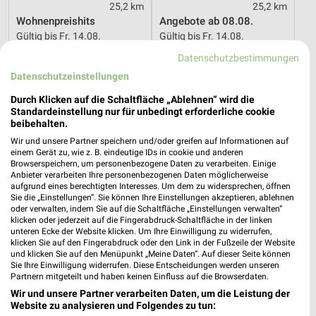
25,2 km
25,2 km
Wohnenpreishits
Angebote ab 08.08.
Gültig bis Fr. 14.08.
Gültig bis Fr. 14.08.
Datenschutzbestimmungen
XXXLutz
XXXLutz
Datenschutzeinstellungen
Durch Klicken auf die Schaltfläche „Ablehnen“ wird die
Standardeinstellung nur für unbedingt erforderliche cookie
beibehalten.
Wir und unsere Partner speichern und/oder greifen auf Informationen auf
einem Gerät zu, wie z. B. eindeutige IDs in cookie und anderen
Browserspeichern, um personenbezogene Daten zu verarbeiten. Einige
Anbieter verarbeiten Ihre personenbezogenen Daten möglicherweise
aufgrund eines berechtigten Interesses. Um dem zu widersprechen, öffnen
Sie die „Einstellungen“. Sie können Ihre Einstellungen akzeptieren, ablehnen
oder verwalten, indem Sie auf die Schaltfläche „Einstellungen verwalten“
klicken oder jederzeit auf die Fingerabdruck-Schaltfläche in der linken
unteren Ecke der Website klicken. Um Ihre Einwilligung zu widerrufen,
klicken Sie auf den Fingerabdruck oder den Link in der Fußzeile der Website
und klicken Sie auf den Menüpunkt „Meine Daten“. Auf dieser Seite können
Sie Ihre Einwilligung widerrufen. Diese Entscheidungen werden unseren
25,2 km
25,2 km
Partnern mitgeteilt und haben keinen Einfluss auf die Browserdaten.
Küchen Preishits!
Gartenmöbel-Abverkauf
Wir und unsere Partner verarbeiten Daten, um die Leistung der
Website zu analysieren und Folgendes zu tun:
Gültig bis Fr. 21.08.
Gültig bis Fr. 28.08.