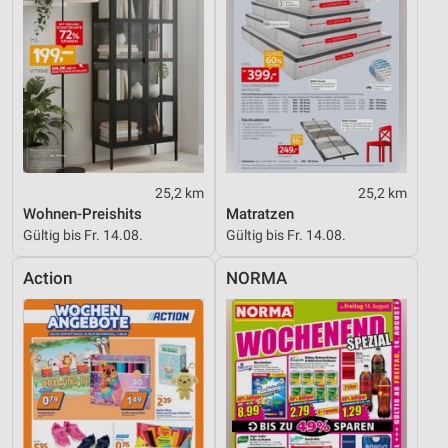
IAB-Besonderheiten:
Verwendung genauer Standortdaten
Geräte anhand von aktiv angeforderten
Informationen identifizieren
Nicht-IAB-Verarbeitungszwecke:
Notwendig
25,2 km
25,2 km
Wohnen-Preishits
Matratzen
Performance
Gültig bis Fr. 14.08.
Gültig bis Fr. 14.08.
Funktional
Action
NORMA
Werbung