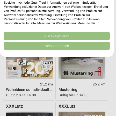
Speichern von oder Zugriff auf Informationen auf einem Endgerät.
Verwendung reduzierter Daten zur Auswahl von Werbeanzeigen. Erstellung
XXXLutz
XXXLutz
von Profilen für personalisierte Werbung. Verwendung von Profilen zur
Auswahl personalisierter Werbung. Erstellung von Profilen zur
Personalisierung von Inhalten. Verwendung von Profilen zur Auswahl
personalisierter Inhalte. Messung der Werbeleistung. Messung der
Performance von Inhalten. Analyse von Zielgruppen durch Statistiken oder
Kombinationen von Daten aus verschiedenen Quellen. Entwicklung und
Verbesserung der Angebote. Verwendung reduzierter Daten zur Auswahl
Alle akzeptieren
von Inhalten.
Daten können außerhalb der Europäischen Union weitergegeben und in die
Nein, anpassen
USA gesendet werden.
Ihre Einwilligung und die cookie Richtlinie gelten ausschließlich für diese
Website/App.
Partnerliste anzeigen (1 IAB-Anbieter)
Wir nutzen Ihre Daten für folgende Zwecke:
IAB-Verarbeitungszwecke:
25,2 km
25,2 km
Speichern von oder Zugriff auf Informationen
Wohnideen so individuell wie du!
Musterring
auf einem Endgerät
Gültig bis Fr. 14.08.
Gültig bis Fr. 14.08.
Verwendung reduzierter Daten zur Auswahl von
Werbeanzeigen
XXXLutz
XXXLutz
Erstellung von Profilen für personalisierte