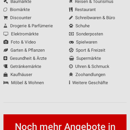
Baumärkte
Reisen & Tourismus
Biomärkte
Restaurant
Analyse von Zielgruppen durch Statistiken oder
Kombinationen von Daten aus verschiedenen
Discounter
Schreibwaren & Büro
Quellen
Drogerie & Parfümerie
Schuhe
Entwicklung und Verbesserung der Angebote
Elektromärkte
Sonderposten
Foto & Video
Spielwaren
Verwendung reduzierter Daten zur Auswahl von
Inhalten
Garten & Pflanzen
Sport & Freizeit
Gesundheit & Ärzte
Supermärkte
IAB-Besonderheiten:
Getränkemärkte
Uhren & Schmuck
Verwendung genauer Standortdaten
Kaufhäuser
Zoohandlungen
Geräte anhand von aktiv angeforderten
Möbel & Wohnen
Weitere Geschäfte
Informationen identifizieren
Nicht-IAB-Verarbeitungszwecke:
Notwendig
Performance
Noch mehr Angebote in
Funktional