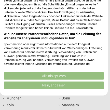
Sie die „Einstellungen“. Sie können Ihre Einstellungen akzeptieren, ablehnen
ALLE PROSPEKTE
oder verwalten, indem Sie auf die Schaltfläche „Einstellungen verwalten“
klicken oder jederzeit auf die Fingerabdruck-Schaltfläche in der linken
unteren Ecke der Website klicken. Um Ihre Einwilligung zu widerrufen,
klicken Sie auf den Fingerabdruck oder den Link in der Fußzeile der Website
und klicken Sie auf den Menüpunkt „Meine Daten“. Auf dieser Seite können
Prospekte und Angebote von BKK 24
Sie Ihre Einwilligung widerrufen. Diese Entscheidungen werden unseren
Partnern mitgeteilt und haben keinen Einfluss auf die Browserdaten.
Das aktuelle Prospekt von BKK 24 sowie aktuelle Angebote und
Wir und unsere Partner verarbeiten Daten, um die Leistung der
weitere Prospekte findest Du auf dieser Seite. Aktuelles rund
Website zu analysieren und Folgendes zu tun:
um das Thema Gesundheit & Ärzte. Mit weekli hast Du alle
Speichern von oder Zugriff auf Informationen auf einem Endgerät.
Angebote und Schnäppchen von BKK 24 im Blick. weekli stellt
Verwendung reduzierter Daten zur Auswahl von Werbeanzeigen. Erstellung
Dir dabei die Online-Prospekte und tolle Angebote von BKK 24
von Profilen für personalisierte Werbung. Verwendung von Profilen zur
Auswahl personalisierter Werbung. Erstellung von Profilen zur
immer aktuell zur Verfügung.
Personalisierung von Inhalten. Verwendung von Profilen zur Auswahl
personalisierter Inhalte. Messung der Werbeleistung. Messung der
Performance von Inhalten. Analyse von Zielgruppen durch Statistiken oder
Top Städte
Kombinationen von Daten aus verschiedenen Quellen. Entwicklung und
Verbesserung der Angebote. Verwendung reduzierter Daten zur Auswahl
Alle akzeptieren
von Inhalten.
Daten können außerhalb der Europäischen Union weitergegeben und in die
›
Berlin
›
Wuppertal
Nein, anpassen
USA gesendet werden.
›
Hamburg
›
Bielefeld
Ihre Einwilligung und die cookie Richtlinie gelten ausschließlich für diese
Website/App.
›
München
›
Bonn
Partnerliste anzeigen (1 IAB-Anbieter)
›
Köln
›
Mannheim
Wir nutzen Ihre Daten für folgende Zwecke: