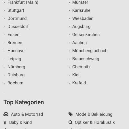
›
Frankfurt (Main)
›
Münster
IAB-Verarbeitungszwecke:
›
Stuttgart
›
Karlsruhe
Speichern von oder Zugriff auf Informationen
›
Dortmund
›
Wiesbaden
auf einem Endgerät
›
Düsseldorf
›
Augsburg
Verwendung reduzierter Daten zur Auswahl von
›
Essen
›
Gelsenkirchen
Werbeanzeigen
›
Bremen
›
Aachen
Erstellung von Profilen für personalisierte
›
Hannover
›
Mönchengladbach
Werbung
›
Leipzig
›
Braunschweig
Verwendung von Profilen zur Auswahl
›
Nürnberg
›
Chemnitz
personalisierter Werbung
›
Duisburg
›
Kiel
Erstellung von Profilen zur Personalisierung
›
Bochum
›
Krefeld
von Inhalten
Verwendung von Profilen zur Auswahl
Top Kategorien
personalisierter Inhalte
Auto & Motorrad
Mode & Bekleidung
Messung der Werbeleistung
Baby & Kind
Optiker & Hörakustik
Messung der Performance von Inhalten