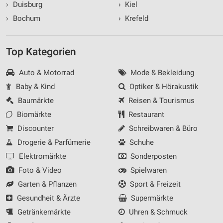
Werbeanzeigen
›
Duisburg
›
Kiel
›
Bochum
›
Krefeld
Erstellung von Profilen für personalisierte
Werbung
Top Kategorien
Verwendung von Profilen zur Auswahl
personalisierter Werbung
Auto & Motorrad
Mode & Bekleidung
Erstellung von Profilen zur Personalisierung
Baby & Kind
Optiker & Hörakustik
von Inhalten
Baumärkte
Reisen & Tourismus
Verwendung von Profilen zur Auswahl
Biomärkte
Restaurant
personalisierter Inhalte
Discounter
Schreibwaren & Büro
Messung der Werbeleistung
Drogerie & Parfümerie
Schuhe
Elektromärkte
Sonderposten
Messung der Performance von Inhalten
Foto & Video
Spielwaren
Analyse von Zielgruppen durch Statistiken oder
Garten & Pflanzen
Sport & Freizeit
Kombinationen von Daten aus verschiedenen
Quellen
Gesundheit & Ärzte
Supermärkte
Getränkemärkte
Uhren & Schmuck
Entwicklung und Verbesserung der Angebote