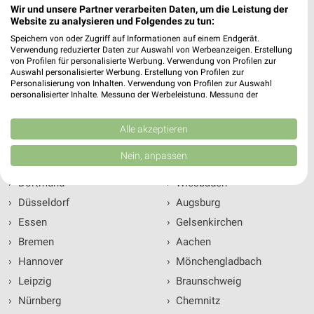
Wir und unsere Partner verarbeiten Daten, um die Leistung der
Website zu analysieren und Folgendes zu tun:
Top Städte
Speichern von oder Zugriff auf Informationen auf einem Endgerät.
Verwendung reduzierter Daten zur Auswahl von Werbeanzeigen. Erstellung
von Profilen für personalisierte Werbung. Verwendung von Profilen zur
›
Berlin
›
Wuppertal
Auswahl personalisierter Werbung. Erstellung von Profilen zur
Personalisierung von Inhalten. Verwendung von Profilen zur Auswahl
›
Hamburg
›
Bielefeld
personalisierter Inhalte. Messung der Werbeleistung. Messung der
›
München
›
Bonn
Performance von Inhalten. Analyse von Zielgruppen durch Statistiken oder
Kombinationen von Daten aus verschiedenen Quellen. Entwicklung und
›
Köln
›
Mannheim
Verbesserung der Angebote. Verwendung reduzierter Daten zur Auswahl
Alle akzeptieren
von Inhalten.
›
Frankfurt (Main)
›
Münster
Daten können außerhalb der Europäischen Union weitergegeben und in die
Nein, anpassen
USA gesendet werden.
›
Stuttgart
›
Karlsruhe
Ihre Einwilligung und die cookie Richtlinie gelten ausschließlich für diese
›
Dortmund
›
Wiesbaden
Website/App.
›
Düsseldorf
›
Augsburg
Partnerliste anzeigen (1 IAB-Anbieter)
›
Essen
›
Gelsenkirchen
Wir nutzen Ihre Daten für folgende Zwecke:
›
Bremen
›
Aachen
IAB-Verarbeitungszwecke:
›
Hannover
›
Mönchengladbach
Speichern von oder Zugriff auf Informationen
auf einem Endgerät
›
Leipzig
›
Braunschweig
›
Nürnberg
›
Chemnitz
Verwendung reduzierter Daten zur Auswahl von