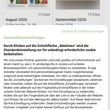
17,5 km
17,5 km
August 2026
Gartenmöbel 2026
Gültig bis Mo. 31.08.
Gültig 2026
Datenschutzbestimmungen
ALLE PROSPEKTE
Datenschutzeinstellungen
Durch Klicken auf die Schaltfläche „Ablehnen“ wird die
Standardeinstellung nur für unbedingt erforderliche cookie
beibehalten.
Prospekte und Angebote von Blumen-
Wir und unsere Partner speichern und/oder greifen auf Informationen auf
Hoeren
einem Gerät zu, wie z. B. eindeutige IDs in cookie und anderen
Browserspeichern, um personenbezogene Daten zu verarbeiten. Einige
Anbieter verarbeiten Ihre personenbezogenen Daten möglicherweise
Das aktuelle Prospekt von Blumen-Hoeren sowie aktuelle
aufgrund eines berechtigten Interesses. Um dem zu widersprechen, öffnen
Angebote und weitere Prospekte findest Du auf dieser Seite.
Sie die „Einstellungen“. Sie können Ihre Einstellungen akzeptieren, ablehnen
Aktuelles rund um das Thema Garten & Pflanzen. Mit weekli
oder verwalten, indem Sie auf die Schaltfläche „Einstellungen verwalten“
klicken oder jederzeit auf die Fingerabdruck-Schaltfläche in der linken
hast Du alle Angebote und Schnäppchen von Blumen-Hoeren im
unteren Ecke der Website klicken. Um Ihre Einwilligung zu widerrufen,
Blick. weekli stellt Dir dabei die Online-Prospekte und tolle
klicken Sie auf den Fingerabdruck oder den Link in der Fußzeile der Website
Angebote von Blumen-Hoeren immer aktuell zur Verfügung.
und klicken Sie auf den Menüpunkt „Meine Daten“. Auf dieser Seite können
Sie Ihre Einwilligung widerrufen. Diese Entscheidungen werden unseren
Prospekte bei Blumen-Hoeren
Partnern mitgeteilt und haben keinen Einfluss auf die Browserdaten.