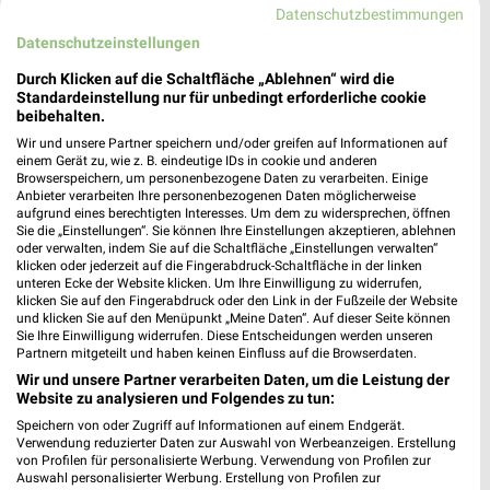
Datenschutzbestimmungen
Schwandorf
Datenschutzeinstellungen
Durch Klicken auf die Schaltfläche „Ablehnen“ wird die
Standardeinstellung nur für unbedingt erforderliche cookie
Globus Prospekt der Woche für Neutraubling
beibehalten.
Wir und unsere Partner speichern und/oder greifen auf Informationen auf
einem Gerät zu, wie z. B. eindeutige IDs in cookie und anderen
Browserspeichern, um personenbezogene Daten zu verarbeiten. Einige
Anbieter verarbeiten Ihre personenbezogenen Daten möglicherweise
aufgrund eines berechtigten Interesses. Um dem zu widersprechen, öffnen
Globus Baumarkt Prospekte & Angebote für
Sie die „Einstellungen“. Sie können Ihre Einstellungen akzeptieren, ablehnen
Regensburg
oder verwalten, indem Sie auf die Schaltfläche „Einstellungen verwalten“
klicken oder jederzeit auf die Fingerabdruck-Schaltfläche in der linken
unteren Ecke der Website klicken. Um Ihre Einwilligung zu widerrufen,
klicken Sie auf den Fingerabdruck oder den Link in der Fußzeile der Website
und klicken Sie auf den Menüpunkt „Meine Daten“. Auf dieser Seite können
Sie Ihre Einwilligung widerrufen. Diese Entscheidungen werden unseren
Partnern mitgeteilt und haben keinen Einfluss auf die Browserdaten.
Wir und unsere Partner verarbeiten Daten, um die Leistung der
Website zu analysieren und Folgendes zu tun:
Speichern von oder Zugriff auf Informationen auf einem Endgerät.
Noch mehr Angebote in
Verwendung reduzierter Daten zur Auswahl von Werbeanzeigen. Erstellung
von Profilen für personalisierte Werbung. Verwendung von Profilen zur
Auswahl personalisierter Werbung. Erstellung von Profilen zur