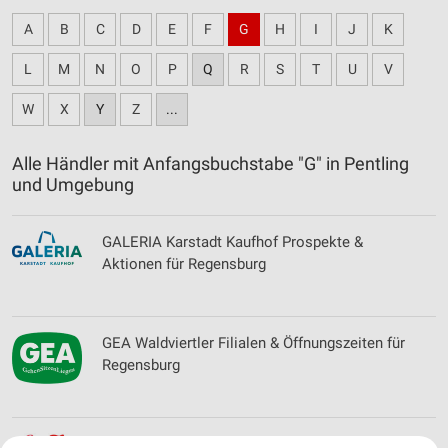
A
B
C
D
E
F
G
H
I
J
K
L
M
N
O
P
Q
R
S
T
U
V
W
X
Y
Z
...
Alle Händler mit Anfangsbuchstabe "G" in Pentling
und Umgebung
GALERIA Karstadt Kaufhof Prospekte &
Aktionen für Regensburg
GEA Waldviertler Filialen & Öffnungszeiten für
Regensburg
Getränke HOFFMANN Online Prospekt für