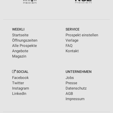
personalisierter Werbung
Erstellung von Profilen zur Personalisierung
von Inhalten
Verwendung von Profilen zur Auswahl
WEEKLI
SERVICE
personalisierter Inhalte
Startseite
Prospekt einstellen
Öffnungszeiten
Verlage
Messung der Werbeleistung
Alle Prospekte
FAQ
Angebote
Kontakt
Messung der Performance von Inhalten
Magazin
Analyse von Zielgruppen durch Statistiken oder
Kombinationen von Daten aus verschiedenen
Quellen
SOCIAL
UNTERNEHMEN
Facebook
Jobs
Entwicklung und Verbesserung der Angebote
Twitter
Presse
Instagram
Datenschutz
Verwendung reduzierter Daten zur Auswahl von
LinkedIn
AGB
Inhalten
Impressum
IAB-Besonderheiten:
Verwendung genauer Standortdaten