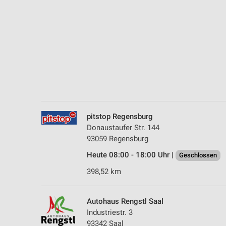
Messung der Performance von Inhalten
Analyse von Zielgruppen durch Statistiken oder Kombinationen 
Quellen
Entwicklung und Verbesserung der Angebote
Verwendung reduzierter Daten zur Auswahl von Inhalten
IAB-Besonderheiten:
Verwendung genauer Standortdaten
pitstop Regensburg
Donaustaufer Str. 144
Geräte anhand von aktiv angeforderten Informationen identifizie
93059 Regensburg
Nicht-IAB-Verarbeitungszwecke:
Heute 08:00 - 18:00 Uhr |
Geschlossen
Notwendig
398,52 km
Performance
Autohaus Rengstl Saal
Funktional
Industriestr. 3
93342 Saal
Werbung