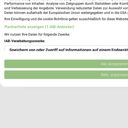
Louis MEGAShop Regensburg
Performance von Inhalten. Analyse von Zielgruppen durch Statistiken oder Kom
und Verbesserung der Angebote. Verwendung reduzierter Daten zur Auswahl von
Frankenstraße / Steinweg 19
Daten können außerhalb der Europäischen Union weitergegeben und in die USA 
93059 Regensburg
Ihre Einwilligung und die cookie Richtlinie gelten ausschließlich für diese Websit
Heute 09:00 - 20:00 Uhr |
Geschlossen
Partnerliste anzeigen (1 IAB-Anbieter)
399,04 km
Wir nutzen Ihre Daten für folgende Zwecke:
IAB-Verarbeitungszwecke:
Speichern von oder Zugriff auf Informationen auf einem Endgerät
A.T.U Regensburg - Nord
Donaustaufer Straße 128
Verwendung reduzierter Daten zur Auswahl von Werbeanzeigen
93059 Regensburg
Alle akzeptiere
Heute 07:30 - 19:00 Uhr |
Geschlossen
Erstellung von Profilen für personalisierte Werbung
Nein, anpassen
398,62 km
Verwendung von Profilen zur Auswahl personalisierter Werbung
Erstellung von Profilen zur Personalisierung von Inhalten
Verwendung von Profilen zur Auswahl personalisierter Inhalte
Messung der Werbeleistung