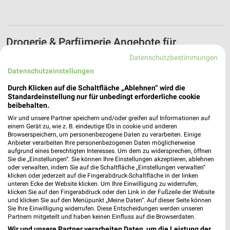
Drogerie & Parfümerie Angebote für
Regensburg und Umgebung
Datenschutzbestimmungen
Datenschutzeinstellungen
6 Prospekte
Durch Klicken auf die Schaltfläche „Ablehnen“ wird die
Müller
Müller
Standardeinstellung nur für unbedingt erforderliche cookie
beibehalten.
Wir und unsere Partner speichern und/oder greifen auf Informationen auf
einem Gerät zu, wie z. B. eindeutige IDs in cookie und anderen
Browserspeichern, um personenbezogene Daten zu verarbeiten. Einige
Anbieter verarbeiten Ihre personenbezogenen Daten möglicherweise
aufgrund eines berechtigten Interesses. Um dem zu widersprechen, öffnen
Sie die „Einstellungen“. Sie können Ihre Einstellungen akzeptieren, ablehnen
oder verwalten, indem Sie auf die Schaltfläche „Einstellungen verwalten“
klicken oder jederzeit auf die Fingerabdruck-Schaltfläche in der linken
unteren Ecke der Website klicken. Um Ihre Einwilligung zu widerrufen,
klicken Sie auf den Fingerabdruck oder den Link in der Fußzeile der Website
und klicken Sie auf den Menüpunkt „Meine Daten“. Auf dieser Seite können
Sie Ihre Einwilligung widerrufen. Diese Entscheidungen werden unseren
Partnern mitgeteilt und haben keinen Einfluss auf die Browserdaten.
Wir und unsere Partner verarbeiten Daten, um die Leistung der