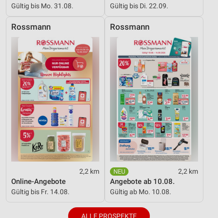
Gültig bis Mo. 31.08.
Gültig bis Di. 22.09.
Erstellung von Profilen für personalisierte
Werbung
Rossmann
Rossmann
Verwendung von Profilen zur Auswahl
personalisierter Werbung
Erstellung von Profilen zur Personalisierung
von Inhalten
Verwendung von Profilen zur Auswahl
personalisierter Inhalte
Messung der Werbeleistung
Messung der Performance von Inhalten
Analyse von Zielgruppen durch Statistiken oder
2,2 km
2,2 km
Kombinationen von Daten aus verschiedenen
Online-Angebote
Angebote ab 10.08.
Quellen
Gültig bis Fr. 14.08.
Gültig ab Mo. 10.08.
Entwicklung und Verbesserung der Angebote
ALLE PROSPEKTE