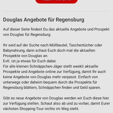
Verwendung reduzierter Daten zur Auswahl von
Inhalten
IAB-Besonderheiten:
Douglas Angebote für Regensburg
Verwendung genauer Standortdaten
Auf dieser Seite findest Du das aktuelle Angebote und Prospekt
Geräte anhand von aktiv angeforderten
von Douglas für Regensburg.
Informationen identifizieren
Ihr seid auf der Suche nach Müllbeutel, Taschentücher oder
Nicht-IAB-Verarbeitungszwecke:
Babynahrung, dann schaut Euch doch mal die aktuellen
Notwendig
Prospekte von Douglas an.
Evtl. ist ja etwas für Euch dabei.
Performance
Für alle kleinen Schnäppchen-Jäger stellt weekli aktuelle
Prospekte und Angebote online zur Verfügung, damit Ihr auch
Funktional
keine Angebote von Douglas mehr verpasst. Einfach von
unterwegs oder daheim bequem durch die Prospekte für
Werbung
Regensburg blättern, Schnäppchen finden und Geld sparen.
Gibt es neue Angebote von Douglas werden wir Euch diese hier
zur Verfügung stellen. Schaut also ab und zu vorbei, damit Eurer
nächsten Shopping-Tour nichts im Weg steht.