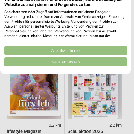
Website zu analysieren und Folgendes zu tun:
0,2 km
0,2 km
Speichern von oder Zugriff auf Informationen auf einem Endgerät.
Parfümerie Highlights
Taschenbücher
Verwendung reduzierter Daten zur Auswahl von Werbeanzeigen. Erstellung
von Profilen für personalisierte Werbung. Verwendung von Profilen zur
Gültig bis Sa. 15.08.
Gültig bis Mi. 30.09.
Auswahl personalisierter Werbung. Erstellung von Profilen zur
Personalisierung von Inhalten. Verwendung von Profilen zur Auswahl
Müller
Rossmann
personalisierter Inhalte. Messung der Werbeleistung. Messung der
Performance von Inhalten. Analyse von Zielgruppen durch Statistiken oder
Kombinationen von Daten aus verschiedenen Quellen. Entwicklung und
Verbesserung der Angebote. Verwendung reduzierter Daten zur Auswahl
Alle akzeptieren
von Inhalten.
Daten können außerhalb der Europäischen Union weitergegeben und in die
Nein, anpassen
USA gesendet werden.
Ihre Einwilligung und die cookie Richtlinie gelten ausschließlich für diese
Website/App.
Partnerliste anzeigen (1 IAB-Anbieter)
Wir nutzen Ihre Daten für folgende Zwecke:
IAB-Verarbeitungszwecke:
Speichern von oder Zugriff auf Informationen
auf einem Endgerät
0,2 km
2,2 km
Verwendung reduzierter Daten zur Auswahl von
Werbeanzeigen
lifestyle Magazin
Schulaktion 2026