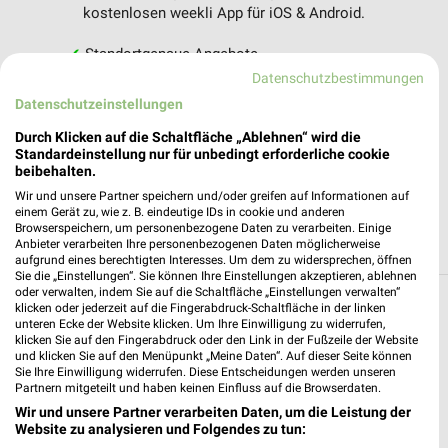
kostenlosen weekli App für iOS & Android.
✔
Standortgenaue Angebote
✔
Folge deinem Lieblingshändler
Datenschutzbestimmungen
✔
Push-Benachrichtigungen bei neuen Prospekten
Datenschutzeinstellungen
✔
Einkaufsliste - Einkauf stressfrei planen
Durch Klicken auf die Schaltfläche „Ablehnen“ wird die
Standardeinstellung nur für unbedingt erforderliche cookie
JETZT LADEN UND SPAREN!
beibehalten.
Wir und unsere Partner speichern und/oder greifen auf Informationen auf
einem Gerät zu, wie z. B. eindeutige IDs in cookie und anderen
Browserspeichern, um personenbezogene Daten zu verarbeiten. Einige
Anbieter verarbeiten Ihre personenbezogenen Daten möglicherweise
aufgrund eines berechtigten Interesses. Um dem zu widersprechen, öffnen
Sie die „Einstellungen“. Sie können Ihre Einstellungen akzeptieren, ablehnen
oder verwalten, indem Sie auf die Schaltfläche „Einstellungen verwalten“
klicken oder jederzeit auf die Fingerabdruck-Schaltfläche in der linken
Weitere ZOO & Co. Geschäfte mit
unteren Ecke der Website klicken. Um Ihre Einwilligung zu widerrufen,
Angeboten in und um Regensburg
klicken Sie auf den Fingerabdruck oder den Link in der Fußzeile der Website
und klicken Sie auf den Menüpunkt „Meine Daten“. Auf dieser Seite können
Sie Ihre Einwilligung widerrufen. Diese Entscheidungen werden unseren
1 Ergebnisse Ort mit Angeboten
Partnern mitgeteilt und haben keinen Einfluss auf die Browserdaten.
Wir und unsere Partner verarbeiten Daten, um die Leistung der
Website zu analysieren und Folgendes zu tun:
ZOO & Co. Angebote in Ingolstadt