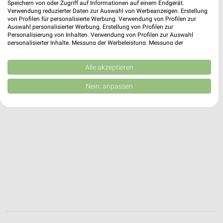
Speichern von oder Zugriff auf Informationen auf einem Endgerät.
Ingolstadt, Deutschland
❯
Verwendung reduzierter Daten zur Auswahl von Werbeanzeigen. Erstellung
von Profilen für personalisierte Werbung. Verwendung von Profilen zur
Auswahl personalisierter Werbung. Erstellung von Profilen zur
441,87 km
Personalisierung von Inhalten. Verwendung von Profilen zur Auswahl
personalisierter Inhalte. Messung der Werbeleistung. Messung der
Performance von Inhalten. Analyse von Zielgruppen durch Statistiken oder
Kombinationen von Daten aus verschiedenen Quellen. Entwicklung und
Verbesserung der Angebote. Verwendung reduzierter Daten zur Auswahl
Alle akzeptieren
von Inhalten.
Daten können außerhalb der Europäischen Union weitergegeben und in die
Nein, anpassen
USA gesendet werden.
Ihre Einwilligung und die cookie Richtlinie gelten ausschließlich für diese
Website/App.
Partnerliste anzeigen (1 IAB-Anbieter)
Wir nutzen Ihre Daten für folgende Zwecke:
IAB-Verarbeitungszwecke:
Speichern von oder Zugriff auf Informationen
auf einem Endgerät
Verwendung reduzierter Daten zur Auswahl von
Werbeanzeigen
Erstellung von Profilen für personalisierte