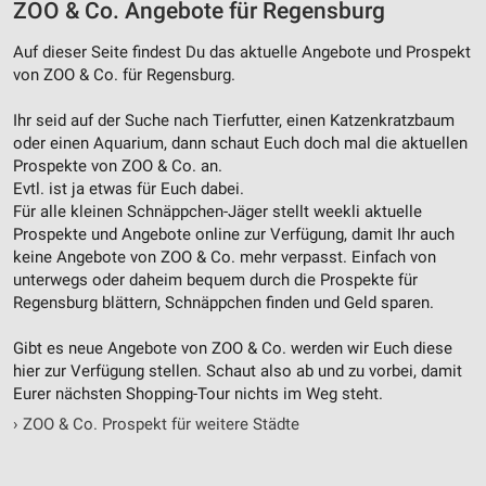
ZOO & Co. Angebote für Regensburg
Werbung
Auf dieser Seite findest Du das aktuelle Angebote und Prospekt
Verwendung von Profilen zur Auswahl
von ZOO & Co. für Regensburg.
personalisierter Werbung
Ihr seid auf der Suche nach Tierfutter, einen Katzenkratzbaum
Erstellung von Profilen zur Personalisierung
von Inhalten
oder einen Aquarium, dann schaut Euch doch mal die aktuellen
Prospekte von ZOO & Co. an.
Verwendung von Profilen zur Auswahl
Evtl. ist ja etwas für Euch dabei.
personalisierter Inhalte
Für alle kleinen Schnäppchen-Jäger stellt weekli aktuelle
Prospekte und Angebote online zur Verfügung, damit Ihr auch
Messung der Werbeleistung
keine Angebote von ZOO & Co. mehr verpasst. Einfach von
unterwegs oder daheim bequem durch die Prospekte für
Messung der Performance von Inhalten
Regensburg blättern, Schnäppchen finden und Geld sparen.
Analyse von Zielgruppen durch Statistiken oder
Gibt es neue Angebote von ZOO & Co. werden wir Euch diese
Kombinationen von Daten aus verschiedenen
hier zur Verfügung stellen. Schaut also ab und zu vorbei, damit
Quellen
Eurer nächsten Shopping-Tour nichts im Weg steht.
Entwicklung und Verbesserung der Angebote
›
ZOO & Co. Prospekt für weitere Städte
Verwendung reduzierter Daten zur Auswahl von
Inhalten