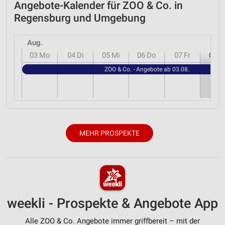
Angebote-Kalender für ZOO & Co. in
Regensburg und Umgebung
Aug.
03
Mo
04
Di
05
Mi
06
Do
07
Fr
08
S
ZOO & Co. - Angebote ab 03.08.
MEHR PROSPEKTE
weekli - Prospekte & Angebote App
Alle ZOO & Co. Angebote immer griffbereit – mit der