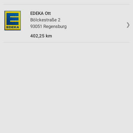
Geräte anhand von aktiv angeforderten
EDEKA Ott
Informationen identifizieren
Bölckestraße 2
Nicht-IAB-Verarbeitungszwecke:
❯
93051 Regensburg
Notwendig
402,25 km
Performance
Funktional
Werbung