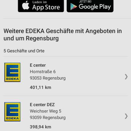
Erstellung von Profilen zur Personalisierung
von Inhalten
Verwendung von Profilen zur Auswahl
Weitere EDEKA Geschäfte mit Angeboten in
personalisierter Inhalte
und um Regensburg
Messung der Werbeleistung
5 Geschäfte und Orte
Messung der Performance von Inhalten
E center
Analyse von Zielgruppen durch Statistiken oder
Hornstraße 6
Kombinationen von Daten aus verschiedenen
❯
93053 Regensburg
Quellen
401,11 km
Entwicklung und Verbesserung der Angebote
Verwendung reduzierter Daten zur Auswahl von
E center DEZ
Inhalten
Weichser Weg 5
❯
93059 Regensburg
IAB-Besonderheiten:
398,94 km
Verwendung genauer Standortdaten