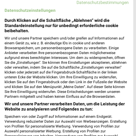
Datenschutzbestimmungen
Nächste Filiale
Datenschutzeinstellungen
E center Regensburg
Durch Klicken auf die Schaltfläche „Ablehnen“ wird die
Hornstraße 6
❯
Standardeinstellung nur für unbedingt erforderliche cookie
93053 Regensburg
beibehalten.
Wir und unsere Partner speichern und/oder greifen auf Informationen auf
Heute 08:00 - 20:00 Uhr |
Geschlossen
einem Gerät zu, wie z. B. eindeutige IDs in cookie und anderen
Browserspeichern, um personenbezogene Daten zu verarbeiten. Einige
401,11 km • Angebote: 1 Prospekt
Anbieter verarbeiten Ihre personenbezogenen Daten möglicherweise
aufgrund eines berechtigten Interesses. Um dem zu widersprechen, öffnen
Sie die „Einstellungen“. Sie können Ihre Einstellungen akzeptieren, ablehnen
oder verwalten, indem Sie auf die Schaltfläche „Einstellungen verwalten“
klicken oder jederzeit auf die Fingerabdruck-Schaltfläche in der linken
Angebote-Kalender für EDEKA in
unteren Ecke der Website klicken. Um Ihre Einwilligung zu widerrufen,
Regensburg und Umgebung
klicken Sie auf den Fingerabdruck oder den Link in der Fußzeile der Website
und klicken Sie auf den Menüpunkt „Meine Daten“. Auf dieser Seite können
Sie Ihre Einwilligung widerrufen. Diese Entscheidungen werden unseren
Partnern mitgeteilt und haben keinen Einfluss auf die Browserdaten.
Aug.
Wir und unsere Partner verarbeiten Daten, um die Leistung der
03
Mo
04
Di
05
Mi
06
Do
07
Fr
08
S
Website zu analysieren und Folgendes zu tun:
EDEKA - Angebote ab 03.08.
Speichern von oder Zugriff auf Informationen auf einem Endgerät.
Verwendung reduzierter Daten zur Auswahl von Werbeanzeigen. Erstellung
EDEKA - Angebote ab 03.08.
von Profilen für personalisierte Werbung. Verwendung von Profilen zur
Auswahl personalisierter Werbung. Erstellung von Profilen zur
Personalisierung von Inhalten. Verwendung von Profilen zur Auswahl