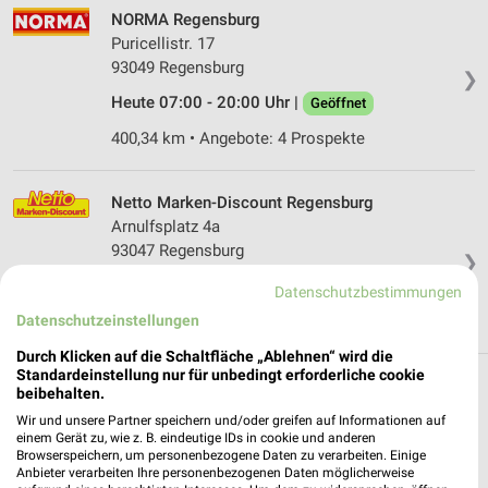
NORMA Regensburg
Puricellistr. 17
93049 Regensburg
❯
Heute 07:00 - 20:00 Uhr |
Geöffnet
400,34 km • Angebote: 4 Prospekte
Netto Marken-Discount Regensburg
Arnulfsplatz 4a
93047 Regensburg
❯
Heute 06:30 - 20:00 Uhr |
Geöffnet
Datenschutzbestimmungen
Datenschutzeinstellungen
400,04 km • Angebote: 4 Prospekte
Durch Klicken auf die Schaltfläche „Ablehnen“ wird die
Standardeinstellung nur für unbedingt erforderliche cookie
beibehalten.
Discounter Angebote und Prospekte für
Wir und unsere Partner speichern und/oder greifen auf Informationen auf
Pentling
einem Gerät zu, wie z. B. eindeutige IDs in cookie und anderen
Browserspeichern, um personenbezogene Daten zu verarbeiten. Einige
17 Prospekte
Anbieter verarbeiten Ihre personenbezogenen Daten möglicherweise