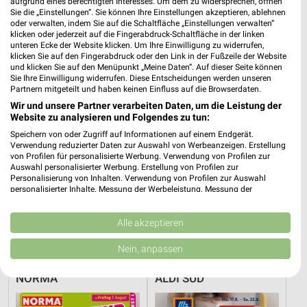
aufgrund eines berechtigten Interesses. Um dem zu widersprechen, öffnen
Sie die „Einstellungen“. Sie können Ihre Einstellungen akzeptieren, ablehnen
Lidl
Lidl
oder verwalten, indem Sie auf die Schaltfläche „Einstellungen verwalten“
klicken oder jederzeit auf die Fingerabdruck-Schaltfläche in der linken
unteren Ecke der Website klicken. Um Ihre Einwilligung zu widerrufen,
klicken Sie auf den Fingerabdruck oder den Link in der Fußzeile der Website
und klicken Sie auf den Menüpunkt „Meine Daten“. Auf dieser Seite können
Sie Ihre Einwilligung widerrufen. Diese Entscheidungen werden unseren
Partnern mitgeteilt und haben keinen Einfluss auf die Browserdaten.
Wir und unsere Partner verarbeiten Daten, um die Leistung der
Website zu analysieren und Folgendes zu tun:
Speichern von oder Zugriff auf Informationen auf einem Endgerät.
Verwendung reduzierter Daten zur Auswahl von Werbeanzeigen. Erstellung
von Profilen für personalisierte Werbung. Verwendung von Profilen zur
Auswahl personalisierter Werbung. Erstellung von Profilen zur
Personalisierung von Inhalten. Verwendung von Profilen zur Auswahl
personalisierter Inhalte. Messung der Werbeleistung. Messung der
Performance von Inhalten. Analyse von Zielgruppen durch Statistiken oder
Kombinationen von Daten aus verschiedenen Quellen. Entwicklung und
0,4 km
0,4 km
Verbesserung der Angebote. Verwendung reduzierter Daten zur Auswahl
Alle akzeptieren
Angebote ab 10.08.
Angebote ab 03.08.
von Inhalten.
Daten können außerhalb der Europäischen Union weitergegeben und in die
Gültig ab Mo. 10.08.
Noch heute gültig
Nein, anpassen
USA gesendet werden.
Ihre Einwilligung und die cookie Richtlinie gelten ausschließlich für diese
NORMA
ALDI SÜD
Website/App.
Partnerliste anzeigen (1 IAB-Anbieter)