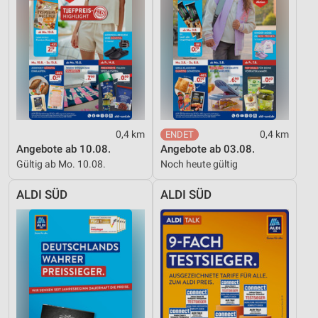
Messung der Performance von Inhalten
Analyse von Zielgruppen durch Statistiken oder
Kombinationen von Daten aus verschiedenen
Quellen
Entwicklung und Verbesserung der Angebote
Verwendung reduzierter Daten zur Auswahl von
Inhalten
0,4 km
0,4 km
Angebote ab 10.08.
Angebote ab 03.08.
IAB-Besonderheiten:
Gültig ab Mo. 10.08.
Noch heute gültig
Verwendung genauer Standortdaten
ALDI SÜD
ALDI SÜD
Geräte anhand von aktiv angeforderten
Informationen identifizieren
Nicht-IAB-Verarbeitungszwecke:
Notwendig
Performance