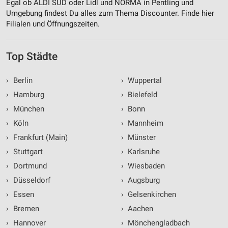
Egal ob ALDI SÜD oder Lidl und NORMA in Pentling und
Umgebung findest Du alles zum Thema Discounter. Finde hier
Filialen und Öffnungszeiten.
Top Städte
›
Berlin
›
Wuppertal
›
Hamburg
›
Bielefeld
›
München
›
Bonn
›
Köln
›
Mannheim
›
Frankfurt (Main)
›
Münster
›
Stuttgart
›
Karlsruhe
›
Dortmund
›
Wiesbaden
›
Düsseldorf
›
Augsburg
›
Essen
›
Gelsenkirchen
›
Bremen
›
Aachen
›
Hannover
›
Mönchengladbach