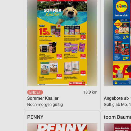
Messung der Performance von Inhalten
Analyse von Zielgruppen durch Statistiken oder Kombinationen 
Quellen
Entwicklung und Verbesserung der Angebote
Verwendung reduzierter Daten zur Auswahl von Inhalten
IAB-Besonderheiten:
Verwendung genauer Standortdaten
Geräte anhand von aktiv angeforderten Informationen identifizie
Nicht-IAB-Verarbeitungszwecke:
18,8 km
Notwendig
Sommer Knaller
Angebote ab 
Noch morgen gültig
Gültig ab Mo. 
Performance
PENNY
toom Bauma
Funktional
Werbung