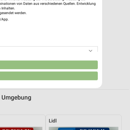
binationen von Daten aus verschiedenen Quellen. Entwicklung
 Inhalten.
gesendet werden.
e/App.
n
nd Umgebung
Lidl