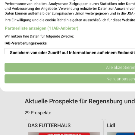
Performance von Inhalten. Analyse von Zielgruppen durch Statistiken oder Kom
und Verbesserung der Angebote. Verwendung reduzierter Daten zur Auswahl von
Daten können außerhalb der Europäischen Union weitergegeben und in die USA 
Ihre Einwilligung und die cookie Richtlinie gelten ausschließlich für diese Websit
Partnerliste anzeigen (1 IAB-Anbieter)
Wir nutzen Ihre Daten für folgende Zwecke:
IAB-Verarbeitungszwecke:
Speichern von oder Zugriff auf Informationen auf einem Endgerät
Verwendung reduzierter Daten zur Auswahl von Werbeanzeigen
Alle akzeptiere
Erstellung von Profilen für personalisierte Werbung
Nein, anpassen
Verwendung von Profilen zur Auswahl personalisierter Werbung
Aktuelle Prospekte für Regensburg u
Erstellung von Profilen zur Personalisierung von Inhalten
29 Prospekte
Verwendung von Profilen zur Auswahl personalisierter Inhalte
DAS FUTTERHAUS
Lidl
Messung der Werbeleistung