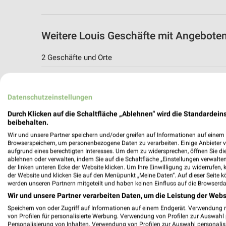
Weitere Louis Geschäfte mit Angebote
2 Geschäfte und Orte
Louis Angebote in Landshut
Landshut, Deutschland
Datenschutzeinstellungen
Durch Klicken auf die Schaltfläche „Ablehnen“ wird die Standardeins
448,89 km
beibehalten.
Wir und unsere Partner speichern und/oder greifen auf Informationen auf einem G
Browserspeichern, um personenbezogene Daten zu verarbeiten. Einige Anbieter 
Louis Angebote in Ingolstadt
aufgrund eines berechtigten Interesses. Um dem zu widersprechen, öffnen Sie die 
ablehnen oder verwalten, indem Sie auf die Schaltfläche „Einstellungen verwalten“
Ingolstadt, Deutschland
der linken unteren Ecke der Website klicken. Um Ihre Einwilligung zu widerrufen, 
der Website und klicken Sie auf den Menüpunkt „Meine Daten“. Auf dieser Seite k
werden unseren Partnern mitgeteilt und haben keinen Einfluss auf die Browserda
438,81 km
Wir und unsere Partner verarbeiten Daten, um die Leistung der Webs
Speichern von oder Zugriff auf Informationen auf einem Endgerät. Verwendung 
von Profilen für personalisierte Werbung. Verwendung von Profilen zur Auswahl p
Personalisierung von Inhalten. Verwendung von Profilen zur Auswahl personalis