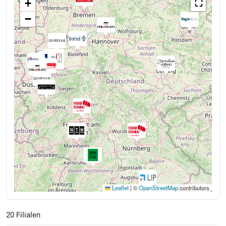
+
⛶
−
Leaflet
|
©
OpenStreetMap
contributors
20 Filialen