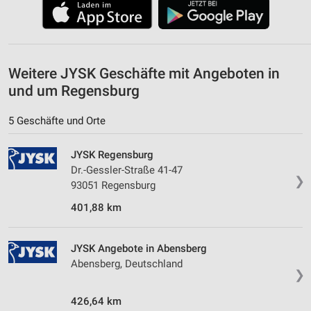
Messung der Werbeleistung
Messung der Performance von Inhalten
Weitere JYSK Geschäfte mit Angeboten in
Analyse von Zielgruppen durch Statistiken oder
und um Regensburg
Kombinationen von Daten aus verschiedenen
Quellen
5 Geschäfte und Orte
Entwicklung und Verbesserung der Angebote
JYSK Regensburg
Verwendung reduzierter Daten zur Auswahl von
Dr.-Gessler-Straße 41-47
Inhalten
❯
93051 Regensburg
IAB-Besonderheiten:
401,88 km
Verwendung genauer Standortdaten
JYSK Angebote in Abensberg
Geräte anhand von aktiv angeforderten
Informationen identifizieren
Abensberg, Deutschland
❯
Nicht-IAB-Verarbeitungszwecke:
426,64 km
Notwendig