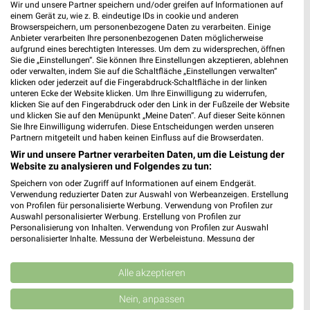
Wir und unsere Partner speichern und/oder greifen auf Informationen auf
Nächste Filiale
einem Gerät zu, wie z. B. eindeutige IDs in cookie und anderen
Browserspeichern, um personenbezogene Daten zu verarbeiten. Einige
JYSK Regensburg
Anbieter verarbeiten Ihre personenbezogenen Daten möglicherweise
aufgrund eines berechtigten Interesses. Um dem zu widersprechen, öffnen
Vilsstraße 26
❯
Sie die „Einstellungen“. Sie können Ihre Einstellungen akzeptieren, ablehnen
93059 Regensburg
oder verwalten, indem Sie auf die Schaltfläche „Einstellungen verwalten“
klicken oder jederzeit auf die Fingerabdruck-Schaltfläche in der linken
Heute
geschlossen
unteren Ecke der Website klicken. Um Ihre Einwilligung zu widerrufen,
klicken Sie auf den Fingerabdruck oder den Link in der Fußzeile der Website
398,75 km • Angebote: 2 Prospekte
und klicken Sie auf den Menüpunkt „Meine Daten“. Auf dieser Seite können
Sie Ihre Einwilligung widerrufen. Diese Entscheidungen werden unseren
Partnern mitgeteilt und haben keinen Einfluss auf die Browserdaten.
Wir und unsere Partner verarbeiten Daten, um die Leistung der
Website zu analysieren und Folgendes zu tun:
Angebote-Kalender für JYSK in
Speichern von oder Zugriff auf Informationen auf einem Endgerät.
Regensburg und Umgebung
Verwendung reduzierter Daten zur Auswahl von Werbeanzeigen. Erstellung
von Profilen für personalisierte Werbung. Verwendung von Profilen zur
Auswahl personalisierter Werbung. Erstellung von Profilen zur
Aug.
Personalisierung von Inhalten. Verwendung von Profilen zur Auswahl
personalisierter Inhalte. Messung der Werbeleistung. Messung der
03
Mo
04
Di
05
Mi
06
Do
07
Fr
08
S
Performance von Inhalten. Analyse von Zielgruppen durch Statistiken oder
J
Kombinationen von Daten aus verschiedenen Quellen. Entwicklung und
Verbesserung der Angebote. Verwendung reduzierter Daten zur Auswahl
Alle akzeptieren
J
von Inhalten.
Daten können außerhalb der Europäischen Union weitergegeben und in die
Nein, anpassen
USA gesendet werden.