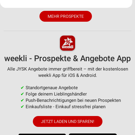
Ihre Einwilligung und die cookie Richtlinie gelten ausschließlich für diese
Website/App.
MEHR PROSPEKTE
Partnerliste anzeigen (1 IAB-Anbieter)
Wir nutzen Ihre Daten für folgende Zwecke:
IAB-Verarbeitungszwecke:
Speichern von oder Zugriff auf Informationen
auf einem Endgerät
weekli - Prospekte & Angebote App
Verwendung reduzierter Daten zur Auswahl von
Werbeanzeigen
Alle JYSK Angebote immer griffbereit – mit der kostenlosen
weekli App für iOS & Android.
Erstellung von Profilen für personalisierte
Werbung
✔
Standortgenaue Angebote
✔
Folge deinem Lieblingshändler
Verwendung von Profilen zur Auswahl
personalisierter Werbung
✔
Push-Benachrichtigungen bei neuen Prospekten
✔
Einkaufsliste - Einkauf stressfrei planen
Erstellung von Profilen zur Personalisierung
von Inhalten
JETZT LADEN UND SPAREN!
Verwendung von Profilen zur Auswahl
personalisierter Inhalte