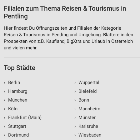
Messung der Werbeleistung
Filialen zum Thema Reisen & Tourismus in
Pentling
Messung der Performance von Inhalten
Hier findest Du Öffnungszeiten und Filialen der Kategorie
Analyse von Zielgruppen durch Statistiken oder
Reisen & Tourismus in Pentling und Umgebung. Blättere in den
Kombinationen von Daten aus verschiedenen
Prospekten von z.B. Kaufland, BigXtra und Urlaub in Österreich
Quellen
und vielen mehr.
Entwicklung und Verbesserung der Angebote
Top Städte
Verwendung reduzierter Daten zur Auswahl von
Inhalten
›
Berlin
›
Wuppertal
IAB-Besonderheiten:
›
Hamburg
›
Bielefeld
Verwendung genauer Standortdaten
›
München
›
Bonn
Geräte anhand von aktiv angeforderten
›
Köln
›
Mannheim
Informationen identifizieren
›
Frankfurt (Main)
›
Münster
Nicht-IAB-Verarbeitungszwecke:
›
Stuttgart
›
Karlsruhe
Notwendig
›
Dortmund
›
Wiesbaden