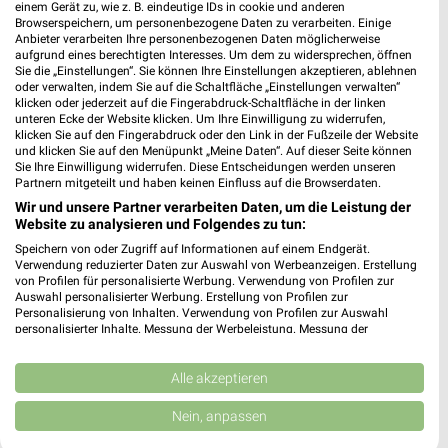
einem Gerät zu, wie z. B. eindeutige IDs in cookie und anderen
Browserspeichern, um personenbezogene Daten zu verarbeiten. Einige
3 Prospekte
Anbieter verarbeiten Ihre personenbezogenen Daten möglicherweise
aufgrund eines berechtigten Interesses. Um dem zu widersprechen, öffnen
Kaufland
ALDI SÜD
Sie die „Einstellungen“. Sie können Ihre Einstellungen akzeptieren, ablehnen
oder verwalten, indem Sie auf die Schaltfläche „Einstellungen verwalten“
klicken oder jederzeit auf die Fingerabdruck-Schaltfläche in der linken
unteren Ecke der Website klicken. Um Ihre Einwilligung zu widerrufen,
klicken Sie auf den Fingerabdruck oder den Link in der Fußzeile der Website
und klicken Sie auf den Menüpunkt „Meine Daten“. Auf dieser Seite können
Sie Ihre Einwilligung widerrufen. Diese Entscheidungen werden unseren
Partnern mitgeteilt und haben keinen Einfluss auf die Browserdaten.
Wir und unsere Partner verarbeiten Daten, um die Leistung der
Website zu analysieren und Folgendes zu tun:
Speichern von oder Zugriff auf Informationen auf einem Endgerät.
Verwendung reduzierter Daten zur Auswahl von Werbeanzeigen. Erstellung
von Profilen für personalisierte Werbung. Verwendung von Profilen zur
Auswahl personalisierter Werbung. Erstellung von Profilen zur
Personalisierung von Inhalten. Verwendung von Profilen zur Auswahl
personalisierter Inhalte. Messung der Werbeleistung. Messung der
Performance von Inhalten. Analyse von Zielgruppen durch Statistiken oder
Kombinationen von Daten aus verschiedenen Quellen. Entwicklung und
4,4 km
0,4 km
Verbesserung der Angebote. Verwendung reduzierter Daten zur Auswahl
Alle akzeptieren
Angebote ab 06.08.
Reisemagazin August 2026
von Inhalten.
Gültig bis Mi. 12.08.
Gültig bis Mo. 31.08.
Daten können außerhalb der Europäischen Union weitergegeben und in die
Nein, anpassen
USA gesendet werden.
Ihre Einwilligung und die cookie Richtlinie gelten ausschließlich für diese