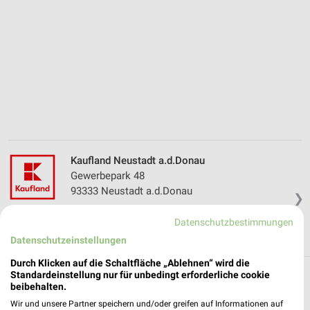
Kaufland Neustadt a.d.Donau
Gewerbepark 48
93333 Neustadt a.d.Donau
❯
Heute
geschlossen
Datenschutzbestimmungen
429,73 km • Angebote: 2 Prospekte
Datenschutzeinstellungen
Durch Klicken auf die Schaltfläche „Ablehnen“ wird die
Standardeinstellung nur für unbedingt erforderliche cookie
Reisen & Tourismus Angebote und Prospekte
beibehalten.
für Pentling
Wir und unsere Partner speichern und/oder greifen auf Informationen auf