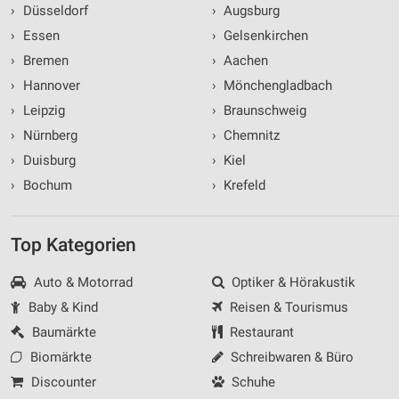
›
Düsseldorf
›
Augsburg
Performance
›
Essen
›
Gelsenkirchen
Funktional
›
Bremen
›
Aachen
›
Hannover
›
Mönchengladbach
Werbung
›
Leipzig
›
Braunschweig
›
Nürnberg
›
Chemnitz
›
Duisburg
›
Kiel
›
Bochum
›
Krefeld
Top Kategorien
Auto & Motorrad
Optiker & Hörakustik
Baby & Kind
Reisen & Tourismus
Baumärkte
Restaurant
Biomärkte
Schreibwaren & Büro
Discounter
Schuhe