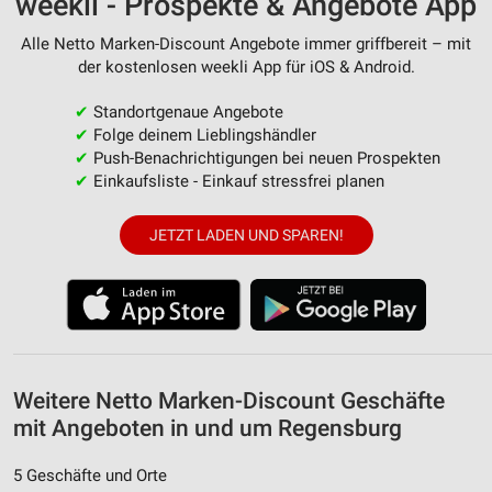
weekli - Prospekte & Angebote App
Kombinationen von Daten aus verschiedenen
Quellen
Alle Netto Marken-Discount Angebote immer griffbereit – mit
Entwicklung und Verbesserung der Angebote
der kostenlosen weekli App für iOS & Android.
Verwendung reduzierter Daten zur Auswahl von
✔
Standortgenaue Angebote
Inhalten
✔
Folge deinem Lieblingshändler
✔
Push-Benachrichtigungen bei neuen Prospekten
IAB-Besonderheiten:
✔
Einkaufsliste - Einkauf stressfrei planen
Verwendung genauer Standortdaten
JETZT LADEN UND SPAREN!
Geräte anhand von aktiv angeforderten
Informationen identifizieren
Nicht-IAB-Verarbeitungszwecke:
Notwendig
Performance
Weitere Netto Marken-Discount Geschäfte
mit Angeboten in und um Regensburg
Funktional
Werbung
5 Geschäfte und Orte