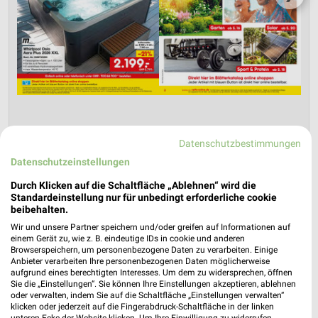
Datenschutzbestimmungen
Netto Marken-Discount Prospekt für
Datenschutzeinstellungen
Regensburg ab Do. den 30.07.
Durch Klicken auf die Schaltfläche „Ablehnen“ wird die
Online-Angebote August 2026
Standardeinstellung nur für unbedingt erforderliche cookie
beibehalten.
Gültig von 30. Jul. bis 31. Aug.
Wir und unsere Partner speichern und/oder greifen auf Informationen auf
📅
Kalendereintrag erstellen
einem Gerät zu, wie z. B. eindeutige IDs in cookie und anderen
Browserspeichern, um personenbezogene Daten zu verarbeiten. Einige
Anbieter verarbeiten Ihre personenbezogenen Daten möglicherweise
aufgrund eines berechtigten Interesses. Um dem zu widersprechen, öffnen
PROSPEKT BLÄTTERN
Sie die „Einstellungen“. Sie können Ihre Einstellungen akzeptieren, ablehnen
oder verwalten, indem Sie auf die Schaltfläche „Einstellungen verwalten“
klicken oder jederzeit auf die Fingerabdruck-Schaltfläche in der linken