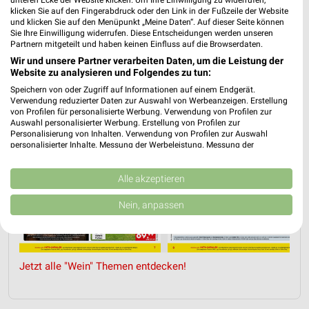
unteren Ecke der Website klicken. Um Ihre Einwilligung zu widerrufen,
klicken Sie auf den Fingerabdruck oder den Link in der Fußzeile der Website
und klicken Sie auf den Menüpunkt „Meine Daten“. Auf dieser Seite können
WEIN
SPIRITUOSEN
GETRÄNKE
GRILLEN
AKTIONE
Sie Ihre Einwilligung widerrufen. Diese Entscheidungen werden unseren
Partnern mitgeteilt und haben keinen Einfluss auf die Browserdaten.
Wir und unsere Partner verarbeiten Daten, um die Leistung der
Website zu analysieren und Folgendes zu tun:
Speichern von oder Zugriff auf Informationen auf einem Endgerät.
Verwendung reduzierter Daten zur Auswahl von Werbeanzeigen. Erstellung
von Profilen für personalisierte Werbung. Verwendung von Profilen zur
Auswahl personalisierter Werbung. Erstellung von Profilen zur
Personalisierung von Inhalten. Verwendung von Profilen zur Auswahl
personalisierter Inhalte. Messung der Werbeleistung. Messung der
Performance von Inhalten. Analyse von Zielgruppen durch Statistiken oder
Kombinationen von Daten aus verschiedenen Quellen. Entwicklung und
Verbesserung der Angebote. Verwendung reduzierter Daten zur Auswahl
Alle akzeptieren
von Inhalten.
Daten können außerhalb der Europäischen Union weitergegeben und in die
Nein, anpassen
USA gesendet werden.
Ihre Einwilligung und die cookie Richtlinie gelten ausschließlich für diese
Website/App.
Partnerliste anzeigen (1 IAB-Anbieter)
Jetzt alle "Wein" Themen entdecken!
Wir nutzen Ihre Daten für folgende Zwecke:
IAB-Verarbeitungszwecke: