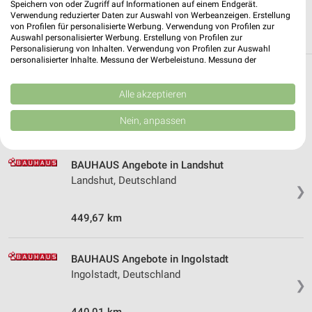
Speichern von oder Zugriff auf Informationen auf einem Endgerät.
Verwendung reduzierter Daten zur Auswahl von Werbeanzeigen. Erstellung
von Profilen für personalisierte Werbung. Verwendung von Profilen zur
Auswahl personalisierter Werbung. Erstellung von Profilen zur
Personalisierung von Inhalten. Verwendung von Profilen zur Auswahl
personalisierter Inhalte. Messung der Werbeleistung. Messung der
Performance von Inhalten. Analyse von Zielgruppen durch Statistiken oder
Weitere BAUHAUS Geschäfte mit
Kombinationen von Daten aus verschiedenen Quellen. Entwicklung und
Verbesserung der Angebote. Verwendung reduzierter Daten zur Auswahl
Alle akzeptieren
Angeboten in und um Regensburg
von Inhalten.
Daten können außerhalb der Europäischen Union weitergegeben und in die
Nein, anpassen
USA gesendet werden.
2 Geschäfte und Orte
Ihre Einwilligung und die cookie Richtlinie gelten ausschließlich für diese
Website/App.
BAUHAUS Angebote in Landshut
Partnerliste anzeigen (1 IAB-Anbieter)
Landshut, Deutschland
❯
Wir nutzen Ihre Daten für folgende Zwecke:
IAB-Verarbeitungszwecke:
449,67 km
Speichern von oder Zugriff auf Informationen
auf einem Endgerät
BAUHAUS Angebote in Ingolstadt
Verwendung reduzierter Daten zur Auswahl von
Ingolstadt, Deutschland
Werbeanzeigen
❯
Erstellung von Profilen für personalisierte
440,01 km