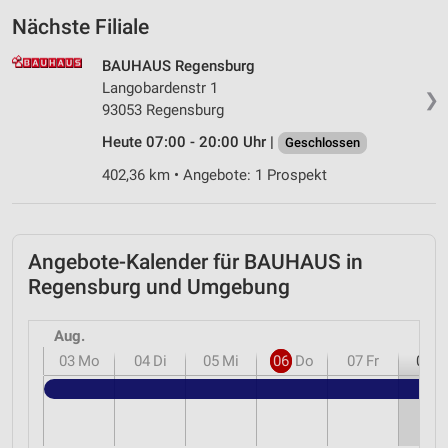
Nächste Filiale
BAUHAUS Regensburg
Langobardenstr 1
❯
93053 Regensburg
Heute 07:00 - 20:00 Uhr |
Geschlossen
402,36 km • Angebote: 1 Prospekt
Angebote-Kalender für BAUHAUS in
Regensburg und Umgebung
Aug.
03
Mo
04
Di
05
Mi
06
Do
07
Fr
08
S
B