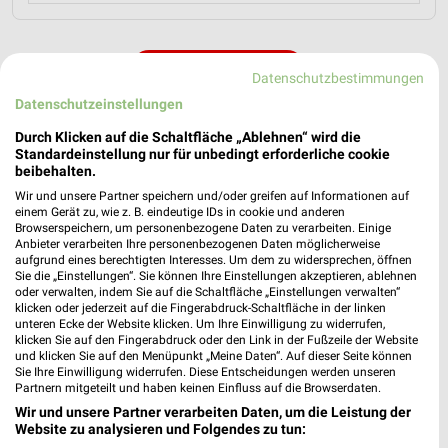
MEHR PROSPEKTE
Datenschutzbestimmungen
Datenschutzeinstellungen
Durch Klicken auf die Schaltfläche „Ablehnen“ wird die
Standardeinstellung nur für unbedingt erforderliche cookie
beibehalten.
Wir und unsere Partner speichern und/oder greifen auf Informationen auf
weekli - Prospekte & Angebote App
einem Gerät zu, wie z. B. eindeutige IDs in cookie und anderen
Browserspeichern, um personenbezogene Daten zu verarbeiten. Einige
Alle BAUHAUS Angebote immer griffbereit – mit der
Anbieter verarbeiten Ihre personenbezogenen Daten möglicherweise
aufgrund eines berechtigten Interesses. Um dem zu widersprechen, öffnen
kostenlosen weekli App für iOS & Android.
Sie die „Einstellungen“. Sie können Ihre Einstellungen akzeptieren, ablehnen
oder verwalten, indem Sie auf die Schaltfläche „Einstellungen verwalten“
✔
Standortgenaue Angebote
klicken oder jederzeit auf die Fingerabdruck-Schaltfläche in der linken
unteren Ecke der Website klicken. Um Ihre Einwilligung zu widerrufen,
✔
Folge deinem Lieblingshändler
klicken Sie auf den Fingerabdruck oder den Link in der Fußzeile der Website
✔
Push-Benachrichtigungen bei neuen Prospekten
und klicken Sie auf den Menüpunkt „Meine Daten“. Auf dieser Seite können
✔
Einkaufsliste - Einkauf stressfrei planen
Sie Ihre Einwilligung widerrufen. Diese Entscheidungen werden unseren
Partnern mitgeteilt und haben keinen Einfluss auf die Browserdaten.
Wir und unsere Partner verarbeiten Daten, um die Leistung der
JETZT LADEN UND SPAREN!
Website zu analysieren und Folgendes zu tun: