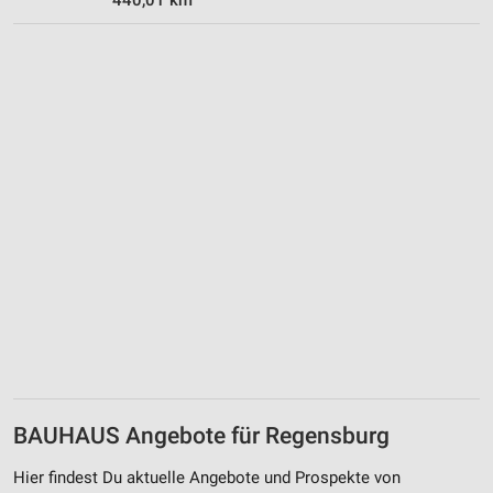
Werbung
Verwendung von Profilen zur Auswahl
personalisierter Werbung
Erstellung von Profilen zur Personalisierung
von Inhalten
Verwendung von Profilen zur Auswahl
personalisierter Inhalte
Messung der Werbeleistung
Messung der Performance von Inhalten
Analyse von Zielgruppen durch Statistiken oder
Kombinationen von Daten aus verschiedenen
Quellen
Entwicklung und Verbesserung der Angebote
BAUHAUS Angebote für Regensburg
Verwendung reduzierter Daten zur Auswahl von
Hier findest Du aktuelle Angebote und Prospekte von
Inhalten