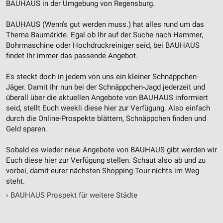
BAUHAUS in der Umgebung von Regensburg.
IAB-Besonderheiten:
BAUHAUS (Wenn's gut werden muss.) hat alles rund um das
Verwendung genauer Standortdaten
Thema Baumärkte. Egal ob Ihr auf der Suche nach Hammer,
Bohrmaschine oder Hochdruckreiniger seid, bei BAUHAUS
Geräte anhand von aktiv angeforderten
findet Ihr immer das passende Angebot.
Informationen identifizieren
Nicht-IAB-Verarbeitungszwecke:
Es steckt doch in jedem von uns ein kleiner Schnäppchen-
Jäger. Damit Ihr nun bei der Schnäppchen-Jagd jederzeit und
Notwendig
überall über die aktuellen Angebote von BAUHAUS informiert
seid, stellt Euch weekli diese hier zur Verfügung. Also einfach
Performance
durch die Online-Prospekte blättern, Schnäppchen finden und
Geld sparen.
Funktional
Sobald es wieder neue Angebote von BAUHAUS gibt werden wir
Werbung
Euch diese hier zur Verfügung stellen. Schaut also ab und zu
vorbei, damit eurer nächsten Shopping-Tour nichts im Weg
steht.
›
BAUHAUS Prospekt für weitere Städte