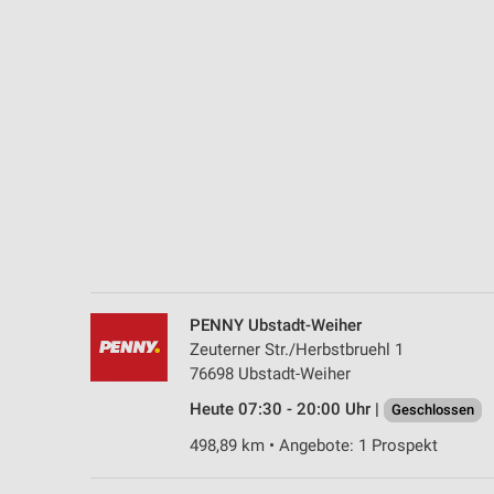
Messung der Performance von Inhalten
Analyse von Zielgruppen durch Statistiken oder Kombinationen 
Quellen
Entwicklung und Verbesserung der Angebote
Verwendung reduzierter Daten zur Auswahl von Inhalten
IAB-Besonderheiten:
Verwendung genauer Standortdaten
Geräte anhand von aktiv angeforderten Informationen identifizie
Nicht-IAB-Verarbeitungszwecke:
PENNY Ubstadt-Weiher
Zeuterner Str./Herbstbruehl 1
Notwendig
76698 Ubstadt-Weiher
Performance
Heute 07:30 - 20:00 Uhr |
Geschlossen
498,89 km • Angebote: 1 Prospekt
Funktional
Werbung