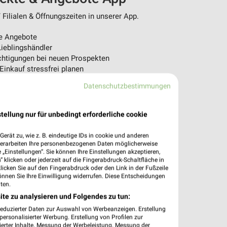
ilialen & Öffnungszeiten in unserer App.
e Angebote
ieblingshändler
htigungen bei neuen Prospekten
 Einkauf stressfrei planen
Datenschutzbestimmungen
 App jetzt laden oder QR-Code scannen.
tellung nur für unbedingt erforderliche cookie
erät zu, wie z. B. eindeutige IDs in cookie und anderen
verarbeiten Ihre personenbezogenen Daten möglicherweise
„Einstellungen“. Sie können Ihre Einstellungen akzeptieren,
 klicken oder jederzeit auf die Fingerabdruck-Schaltfläche in
klicken Sie auf den Fingerabdruck oder den Link in der Fußzeile
önnen Sie Ihre Einwilligung widerrufen. Diese Entscheidungen
ten.
ite zu analysieren und Folgendes zu tun:
reduzierter Daten zur Auswahl von Werbeanzeigen. Erstellung
ersonalisierter Werbung. Erstellung von Profilen zur
ierter Inhalte. Messung der Werbeleistung. Messung der