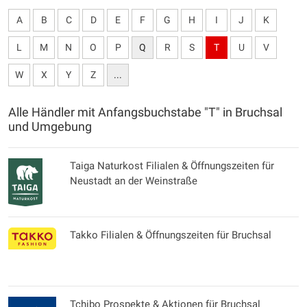
A
B
C
D
E
F
G
H
I
J
K
L
M
N
O
P
Q
R
S
T
U
V
W
X
Y
Z
...
Alle Händler mit Anfangsbuchstabe "T" in Bruchsal
und Umgebung
Taiga Naturkost Filialen & Öffnungszeiten für
Neustadt an der Weinstraße
Takko Filialen & Öffnungszeiten für Bruchsal
Tchibo Prospekte & Aktionen für Bruchsal