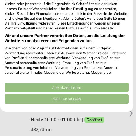
Gleisstrasse 1
klicken oder jederzeit auf die Fingerabdruck-Schaltfläche in der linken
68766 Hockenheim
unteren Ecke der Website klicken. Um Ihre Einwilligung zu widerrufen,
❯
klicken Sie auf den Fingerabdruck oder den Link in der Fußzeile der Website
Heute 09:00 - 23:00 Uhr |
Geöffnet
und klicken Sie auf den Menüpunkt „Meine Daten“. Auf dieser Seite können
Sie Ihre Einwilligung widerrufen. Diese Entscheidungen werden unseren
491,75 km
Partnern mitgeteilt und haben keinen Einfluss auf die Browserdaten.
Wir und unsere Partner verarbeiten Daten, um die Leistung der
Website zu analysieren und Folgendes zu tun:
Subway Pforzheim
Speichern von oder Zugriff auf Informationen auf einem Endgerät.
Karlsruher Str. 34
Verwendung reduzierter Daten zur Auswahl von Werbeanzeigen. Erstellung
von Profilen für personalisierte Werbung. Verwendung von Profilen zur
75179 Pforzheim
❯
Auswahl personalisierter Werbung. Erstellung von Profilen zur
Personalisierung von Inhalten. Verwendung von Profilen zur Auswahl
Heute 09:00 - 23:00 Uhr |
Geöffnet
personalisierter Inhalte. Messung der Werbeleistung. Messung der
Performance von Inhalten. Analyse von Zielgruppen durch Statistiken oder
522,67 km
Kombinationen von Daten aus verschiedenen Quellen. Entwicklung und
Verbesserung der Angebote. Verwendung reduzierter Daten zur Auswahl
Alle akzeptieren
von Inhalten.
Subway Sinsheim
Daten können außerhalb der Europäischen Union weitergegeben und in die
Nein, anpassen
USA gesendet werden.
Neulandstrasse 24
Ihre Einwilligung und die cookie Richtlinie gelten ausschließlich für diese
74889 Sinsheim
❯
Website/App.
Heute 10:00 - 01:00 Uhr |
Geöffnet
Partnerliste anzeigen (1 IAB-Anbieter)
482,74 km
Wir nutzen Ihre Daten für folgende Zwecke: