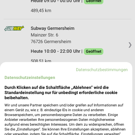
Heute 09:00 - 00:00 Uhr |
Geöffnet
489,45 km
Subway Germersheim
Mainzer Str. 6
76726 Germersheim
❯
Heute 10:00 - 22:00 Uhr |
Geöffnet
508,51 km
Datenschutzbestimmungen
Datenschutzeinstellungen
Subway Woerth am Rhein
Maximilianstr. 1
Durch Klicken auf die Schaltfläche „Ablehnen“ wird die
76744 Woerth am Rhein
Standardeinstellung nur für unbedingt erforderliche cookie
❯
beibehalten.
Heute 10:00 - 22:00 Uhr |
Geöffnet
Wir und unsere Partner speichern und/oder greifen auf Informationen auf
einem Gerät zu, wie z. B. eindeutige IDs in cookie und anderen
527,71 km
Browserspeichern, um personenbezogene Daten zu verarbeiten. Einige
Anbieter verarbeiten Ihre personenbezogenen Daten möglicherweise
aufgrund eines berechtigten Interesses. Um dem zu widersprechen, öffnen
Subway Hockenheim
Sie die „Einstellungen“. Sie können Ihre Einstellungen akzeptieren, ablehnen
oder verwalten, indem Sie auf die Schaltfläche „Einstellungen verwalten“