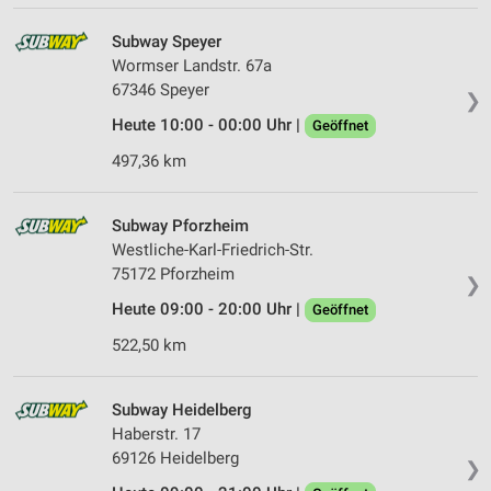
IAB-Verarbeitungszwecke:
Speichern von oder Zugriff auf Informationen
Subway Speyer
auf einem Endgerät
Wormser Landstr. 67a
67346 Speyer
❯
Verwendung reduzierter Daten zur Auswahl von
Werbeanzeigen
Heute 10:00 - 00:00 Uhr |
Geöffnet
497,36 km
Erstellung von Profilen für personalisierte
Werbung
Subway Pforzheim
Verwendung von Profilen zur Auswahl
personalisierter Werbung
Westliche-Karl-Friedrich-Str.
75172 Pforzheim
❯
Erstellung von Profilen zur Personalisierung
von Inhalten
Heute 09:00 - 20:00 Uhr |
Geöffnet
522,50 km
Verwendung von Profilen zur Auswahl
personalisierter Inhalte
Subway Heidelberg
Messung der Werbeleistung
Haberstr. 17
69126 Heidelberg
Messung der Performance von Inhalten
❯