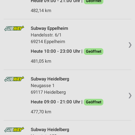
Heute 09:00 - 21:00 Uhr |
Geöffnet
Analyse von Zielgruppen durch Statistiken oder
Kombinationen von Daten aus verschiedenen
482,14 km
Quellen
Entwicklung und Verbesserung der Angebote
Subway Eppelheim
Handelsstr. 6/1
Verwendung reduzierter Daten zur Auswahl von
69214 Eppelheim
❯
Inhalten
Heute 10:00 - 23:00 Uhr |
Geöffnet
IAB-Besonderheiten:
481,05 km
Verwendung genauer Standortdaten
Geräte anhand von aktiv angeforderten
Subway Heidelberg
Informationen identifizieren
Neugasse 1
Nicht-IAB-Verarbeitungszwecke:
69117 Heidelberg
❯
Notwendig
Heute 09:00 - 21:00 Uhr |
Geöffnet
477,70 km
Performance
Funktional
Subway Heidelberg