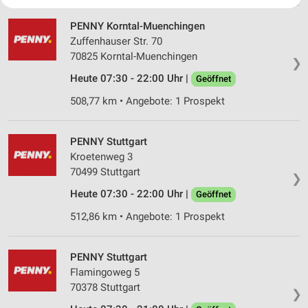
Ihre Einwilligung und die cookie Richtlinie gelten ausschließlich für diese
Website/App.
PENNY Korntal-Muenchingen
Partnerliste anzeigen (1 IAB-Anbieter)
Zuffenhauser Str. 70
Wir nutzen Ihre Daten für folgende Zwecke:
70825 Korntal-Muenchingen
❯
IAB-Verarbeitungszwecke:
Heute 07:30 - 22:00 Uhr |
Geöffnet
Speichern von oder Zugriff auf Informationen
auf einem Endgerät
508,77 km • Angebote: 1 Prospekt
Verwendung reduzierter Daten zur Auswahl von
Werbeanzeigen
PENNY Stuttgart
Kroetenweg 3
Erstellung von Profilen für personalisierte
70499 Stuttgart
Werbung
❯
Heute 07:30 - 22:00 Uhr |
Geöffnet
Verwendung von Profilen zur Auswahl
512,86 km • Angebote: 1 Prospekt
personalisierter Werbung
Erstellung von Profilen zur Personalisierung
von Inhalten
PENNY Stuttgart
Flamingoweg 5
Verwendung von Profilen zur Auswahl
70378 Stuttgart
❯
personalisierter Inhalte