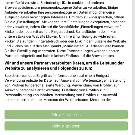
Haldenrainstr. 77
einem Gerät zu, wie z. B. eindeutige IDs in cookie und anderen
70437 Stuttgart-Rot
Browserspeichern, um personenbezogene Daten zu verarbeiten. Einige
❯
Anbieter verarbeiten Ihre personenbezogenen Daten möglicherweise
Heute 07:30 - 21:00 Uhr |
aufgrund eines berechtigten Interesses. Um dem zu widersprechen, öffnen
Geöffnet
Sie die „Einstellungen“. Sie können Ihre Einstellungen akzeptieren, ablehnen
oder verwalten, indem Sie auf die Schaltfläche „Einstellungen verwalten“
506,38 km • Angebote: 1 Prospekt
klicken oder jederzeit auf die Fingerabdruck-Schaltfläche in der linken
unteren Ecke der Website klicken. Um Ihre Einwilligung zu widerrufen,
klicken Sie auf den Fingerabdruck oder den Link in der Fußzeile der Website
PENNY Stuttgart
und klicken Sie auf den Menüpunkt „Meine Daten“. Auf dieser Seite können
Sie Ihre Einwilligung widerrufen. Diese Entscheidungen werden unseren
Rohrackerstrasse 7
Partnern mitgeteilt und haben keinen Einfluss auf die Browserdaten.
70329 Stuttgart
❯
Wir und unsere Partner verarbeiten Daten, um die Leistung der
Heute 07:30 - 21:00 Uhr |
Website zu analysieren und Folgendes zu tun:
Geöffnet
Speichern von oder Zugriff auf Informationen auf einem Endgerät.
510,30 km • Angebote: 1 Prospekt
Verwendung reduzierter Daten zur Auswahl von Werbeanzeigen. Erstellung
von Profilen für personalisierte Werbung. Verwendung von Profilen zur
Auswahl personalisierter Werbung. Erstellung von Profilen zur
Personalisierung von Inhalten. Verwendung von Profilen zur Auswahl
PENNY Stuttgart
personalisierter Inhalte. Messung der Werbeleistung. Messung der
Birkheckenstr. 4
Performance von Inhalten. Analyse von Zielgruppen durch Statistiken oder
70599 Stuttgart
Kombinationen von Daten aus verschiedenen Quellen. Entwicklung und
❯
Verbesserung der Angebote. Verwendung reduzierter Daten zur Auswahl
Alle akzeptieren
Heute 07:30 - 22:00 Uhr |
Geöffnet
von Inhalten.
Daten können außerhalb der Europäischen Union weitergegeben und in die
Nein, anpassen
515,49 km • Angebote: 1 Prospekt
USA gesendet werden.