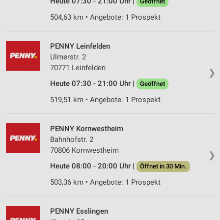
Heute 07:30 - 21:00 Uhr |
Geöffnet
Messung der Werbeleistung
504,63 km • Angebote: 1 Prospekt
Messung der Performance von Inhalten
PENNY Leinfelden
Analyse von Zielgruppen durch Statistiken oder
Ulmerstr. 2
Kombinationen von Daten aus verschiedenen
70771 Leinfelden
Quellen
❯
Heute 07:30 - 21:00 Uhr |
Geöffnet
Entwicklung und Verbesserung der Angebote
519,51 km • Angebote: 1 Prospekt
Verwendung reduzierter Daten zur Auswahl von
Inhalten
PENNY Kornwestheim
IAB-Besonderheiten:
Bahnhofstr. 2
Verwendung genauer Standortdaten
70806 Kornwestheim
❯
Heute 08:00 - 20:00 Uhr |
Öffnet in 30 Min.
Geräte anhand von aktiv angeforderten
Informationen identifizieren
503,36 km • Angebote: 1 Prospekt
Nicht-IAB-Verarbeitungszwecke:
Notwendig
PENNY Esslingen