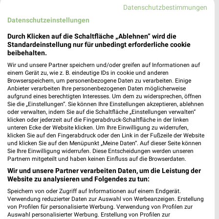
XXXLutz
XXXLutz
Datenschutzbestimmungen
Datenschutzeinstellungen
Durch Klicken auf die Schaltfläche „Ablehnen“ wird die
Standardeinstellung nur für unbedingt erforderliche cookie
beibehalten.
Wir und unsere Partner speichern und/oder greifen auf Informationen auf
einem Gerät zu, wie z. B. eindeutige IDs in cookie und anderen
Browserspeichern, um personenbezogene Daten zu verarbeiten. Einige
Anbieter verarbeiten Ihre personenbezogenen Daten möglicherweise
aufgrund eines berechtigten Interesses. Um dem zu widersprechen, öffnen
Sie die „Einstellungen“. Sie können Ihre Einstellungen akzeptieren, ablehnen
oder verwalten, indem Sie auf die Schaltfläche „Einstellungen verwalten“
klicken oder jederzeit auf die Fingerabdruck-Schaltfläche in der linken
unteren Ecke der Website klicken. Um Ihre Einwilligung zu widerrufen,
klicken Sie auf den Fingerabdruck oder den Link in der Fußzeile der Website
und klicken Sie auf den Menüpunkt „Meine Daten“. Auf dieser Seite können
16,7 km
16,7 km
Sie Ihre Einwilligung widerrufen. Diese Entscheidungen werden unseren
Angebote ab 08.08.
Küchen Preishits!
Partnern mitgeteilt und haben keinen Einfluss auf die Browserdaten.
Gültig bis Fr. 14.08.
Gültig bis Fr. 21.08.
Wir und unsere Partner verarbeiten Daten, um die Leistung der
Website zu analysieren und Folgendes zu tun:
XXXLutz
XXXLutz
Speichern von oder Zugriff auf Informationen auf einem Endgerät.
Verwendung reduzierter Daten zur Auswahl von Werbeanzeigen. Erstellung
von Profilen für personalisierte Werbung. Verwendung von Profilen zur
Auswahl personalisierter Werbung. Erstellung von Profilen zur