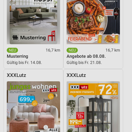
personalisierter Werbung
Erstellung von Profilen zur Personalisierung
von Inhalten
Verwendung von Profilen zur Auswahl
personalisierter Inhalte
Messung der Werbeleistung
16,7 km
16,7 km
Musterring
Angebote ab 08.08.
Messung der Performance von Inhalten
Gültig bis Fr. 14.08.
Gültig bis Fr. 21.08.
Analyse von Zielgruppen durch Statistiken oder
XXXLutz
XXXLutz
Kombinationen von Daten aus verschiedenen
Quellen
Entwicklung und Verbesserung der Angebote
Verwendung reduzierter Daten zur Auswahl von
Inhalten
IAB-Besonderheiten:
Verwendung genauer Standortdaten