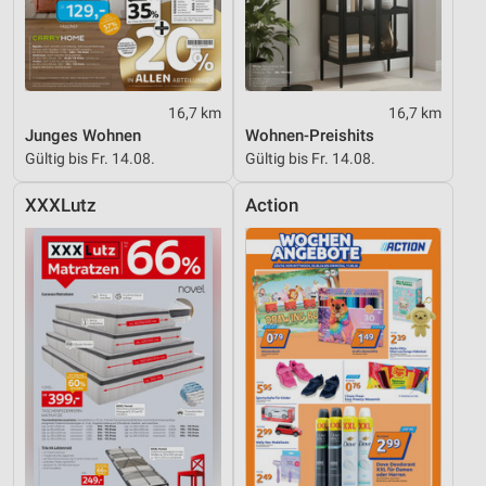
Geräte anhand von aktiv angeforderten
Informationen identifizieren
Nicht-IAB-Verarbeitungszwecke:
16,7 km
16,7 km
Notwendig
Junges Wohnen
Wohnen-Preishits
Gültig bis Fr. 14.08.
Gültig bis Fr. 14.08.
Performance
XXXLutz
Action
Funktional
Werbung