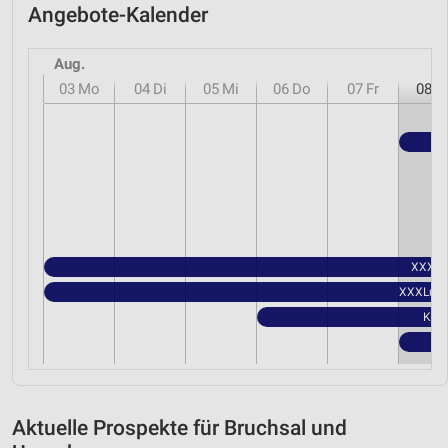
Angebote-Kalender
Aug.
03
Mo
04
Di
05
Mi
06
Do
07
Fr
08
S
XXXLut
XXXLutz 
Kauf
Aktuelle Prospekte für Bruchsal und