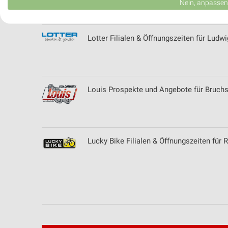
Nein, anpassen
Verwendung von Profilen zur Auswahl personalisierter Werbung
Lotter Filialen & Öffnungszeiten für Ludw
Erstellung von Profilen zur Personalisierung von Inhalten
Verwendung von Profilen zur Auswahl personalisierter Inhalte
Messung der Werbeleistung
Louis Prospekte und Angebote für Bruchs
Messung der Performance von Inhalten
Analyse von Zielgruppen durch Statistiken oder Kombinationen 
Quellen
Lucky Bike Filialen & Öffnungszeiten für
Entwicklung und Verbesserung der Angebote
Verwendung reduzierter Daten zur Auswahl von Inhalten
IAB-Besonderheiten:
Verwendung genauer Standortdaten