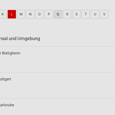
K
L
M
N
O
P
Q
R
S
T
U
V
uchsal und Umgebung
 Bietigheim
uttgart
Karlsruhe