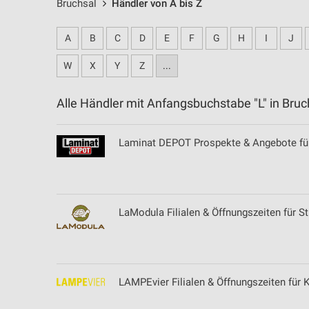
Bruchsal
Händler von A bis Z
A
B
C
D
E
F
G
H
I
J
W
X
Y
Z
...
Alle Händler mit Anfangsbuchstabe "L" in Br
Laminat DEPOT Prospekte & Angebote für
LaModula Filialen & Öffnungszeiten für St
LAMPEvier Filialen & Öffnungszeiten für 