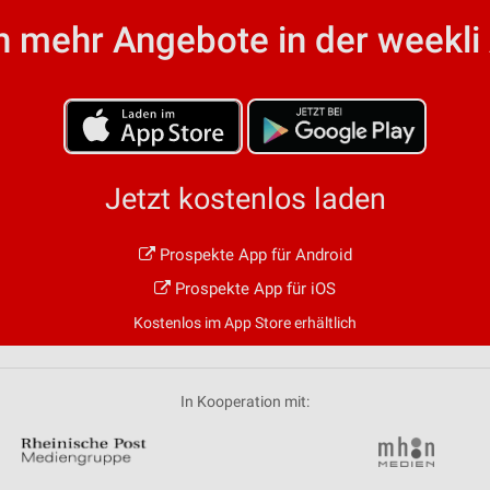
ren
 mehr Angebote in der weekli
Jetzt kostenlos laden
Prospekte App für Android
Prospekte App für iOS
Kostenlos im App Store erhältlich
In Kooperation mit: