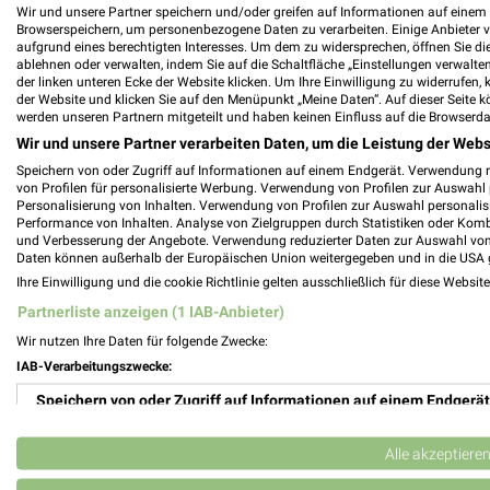
Wir und unsere Partner speichern und/oder greifen auf Informationen auf einem G
Lembergerland Kellerei Filialen & Öffnun
Browserspeichern, um personenbezogene Daten zu verarbeiten. Einige Anbieter 
aufgrund eines berechtigten Interesses. Um dem zu widersprechen, öffnen Sie die 
ablehnen oder verwalten, indem Sie auf die Schaltfläche „Einstellungen verwalten“
der linken unteren Ecke der Website klicken. Um Ihre Einwilligung zu widerrufen, 
der Website und klicken Sie auf den Menüpunkt „Meine Daten“. Auf dieser Seite k
werden unseren Partnern mitgeteilt und haben keinen Einfluss auf die Browserda
LEO-Center Leonberg Filialen & Öffnungsz
Wir und unsere Partner verarbeiten Daten, um die Leistung der Webs
Speichern von oder Zugriff auf Informationen auf einem Endgerät. Verwendung 
von Profilen für personalisierte Werbung. Verwendung von Profilen zur Auswahl p
Personalisierung von Inhalten. Verwendung von Profilen zur Auswahl personalis
Performance von Inhalten. Analyse von Zielgruppen durch Statistiken oder Kom
Lexus Filialen & Öffnungszeiten für Karls
und Verbesserung der Angebote. Verwendung reduzierter Daten zur Auswahl von
Daten können außerhalb der Europäischen Union weitergegeben und in die USA 
Ihre Einwilligung und die cookie Richtlinie gelten ausschließlich für diese Websit
Partnerliste anzeigen (1 IAB-Anbieter)
Wir nutzen Ihre Daten für folgende Zwecke:
Lidl Prospekt und aktuelle Angebote für 
IAB-Verarbeitungszwecke:
Speichern von oder Zugriff auf Informationen auf einem Endgerät
Verwendung reduzierter Daten zur Auswahl von Werbeanzeigen
Alle akzeptiere
Lieblingswelt Prospekte & Aktionen
Erstellung von Profilen für personalisierte Werbung