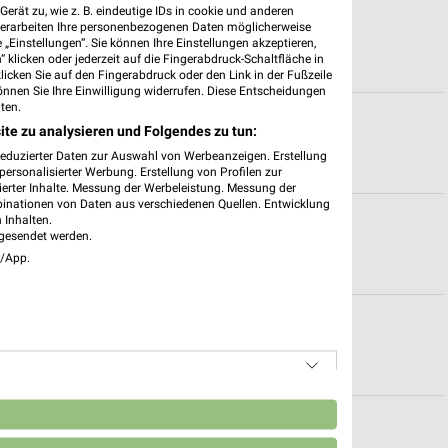
erät zu, wie z. B. eindeutige IDs in cookie und anderen
gszeiten für Vaihingen-Rosswag
verarbeiten Ihre personenbezogenen Daten möglicherweise
„Einstellungen“. Sie können Ihre Einstellungen akzeptieren,
 klicken oder jederzeit auf die Fingerabdruck-Schaltfläche in
klicken Sie auf den Fingerabdruck oder den Link in der Fußzeile
önnen Sie Ihre Einwilligung widerrufen. Diese Entscheidungen
ten.
eiten für Leonberg
ite zu analysieren und Folgendes zu tun:
reduzierter Daten zur Auswahl von Werbeanzeigen. Erstellung
ersonalisierter Werbung. Erstellung von Profilen zur
ierter Inhalte. Messung der Werbeleistung. Messung der
binationen von Daten aus verschiedenen Quellen. Entwicklung
ruhe
 Inhalten.
gesendet werden.
e/App.
Bruchsal
n