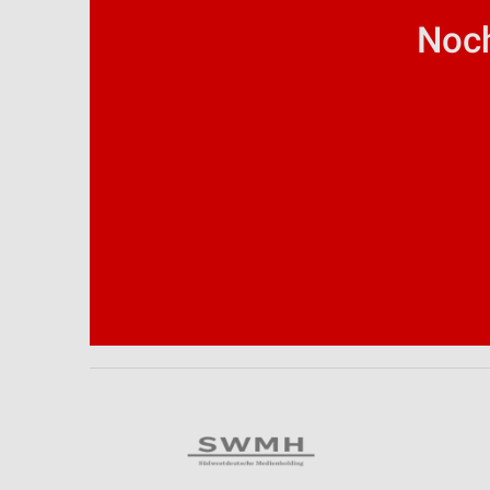
Geräte anhand von aktiv angeforderten Informationen identifizie
Noch
Nicht-IAB-Verarbeitungszwecke:
Notwendig
Performance
Funktional
Werbung