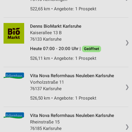
522,65 km • Angebote: 1 Prospekt
Verwendung von Profilen zur Auswahl
personalisierter Inhalte
Denns BioMarkt Karlsruhe
Messung der Werbeleistung
Kaiserallee 13 B
76133 Karlsruhe
Messung der Performance von Inhalten
❯
Heute 07:00 - 20:00 Uhr |
Geöffnet
Analyse von Zielgruppen durch Statistiken oder
Kombinationen von Daten aus verschiedenen
526,11 km • Angebote: 1 Prospekt
Quellen
Entwicklung und Verbesserung der Angebote
Vita Nova Reformhaus Neuleben Karlsruhe
Vorholzstraße 11
❯
Verwendung reduzierter Daten zur Auswahl von
76137 Karlsruhe
Inhalten
526,50 km • Angebote: 1 Prospekt
IAB-Besonderheiten:
Verwendung genauer Standortdaten
Vita Nova Reformhaus Neuleben Karlsruhe
Rheinstraße 15
Geräte anhand von aktiv angeforderten
❯
Informationen identifizieren
76185 Karlsruhe