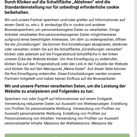
Durch Klicken auf die Schaltfläche „Ablehnen“ wird die
Standardeinstellung nur für unbedingt erforderliche cookie
beibehalten.
Alnatura Karlsruhe
Ludwig-Erhard-Allee 14 (Parkarkaden)
Wir und unsere Partner speichern und/oder greifen auf Informationen auf
einem Gerät zu, wie z. B. eindeutige IDs in cookie und anderen
76131 Karlsruhe
❯
Browserspeichern, um personenbezogene Daten zu verarbeiten. Einige
Anbieter verarbeiten Ihre personenbezogenen Daten möglicherweise
Heute 08:30 - 20:00 Uhr |
Geöffnet
aufgrund eines berechtigten Interesses. Um dem zu widersprechen, öffnen
Sie die „Einstellungen“. Sie können Ihre Einstellungen akzeptieren, ablehnen
525,03 km
oder verwalten, indem Sie auf die Schaltfläche „Einstellungen verwalten“
klicken oder jederzeit auf die Fingerabdruck-Schaltfläche in der linken
unteren Ecke der Website klicken. Um Ihre Einwilligung zu widerrufen,
klicken Sie auf den Fingerabdruck oder den Link in der Fußzeile der Website
Füllhorn Karlsruhe
und klicken Sie auf den Menüpunkt „Meine Daten“. Auf dieser Seite können
Erbprinzenstraße 27
Sie Ihre Einwilligung widerrufen. Diese Entscheidungen werden unseren
76133 Karlsruhe
Partnern mitgeteilt und haben keinen Einfluss auf die Browserdaten.
❯
Wir und unsere Partner verarbeiten Daten, um die Leistung der
Heute 09:00 - 18:00 Uhr |
Geöffnet
Website zu analysieren und Folgendes zu tun:
525,60 km
Speichern von oder Zugriff auf Informationen auf einem Endgerät.
Verwendung reduzierter Daten zur Auswahl von Werbeanzeigen. Erstellung
von Profilen für personalisierte Werbung. Verwendung von Profilen zur
Auswahl personalisierter Werbung. Erstellung von Profilen zur
Füllhorn Karlsruhe
Personalisierung von Inhalten. Verwendung von Profilen zur Auswahl
Erbprinzenstr. 27
personalisierter Inhalte. Messung der Werbeleistung. Messung der
Performance von Inhalten. Analyse von Zielgruppen durch Statistiken oder
76133 Karlsruhe
❯
Kombinationen von Daten aus verschiedenen Quellen. Entwicklung und