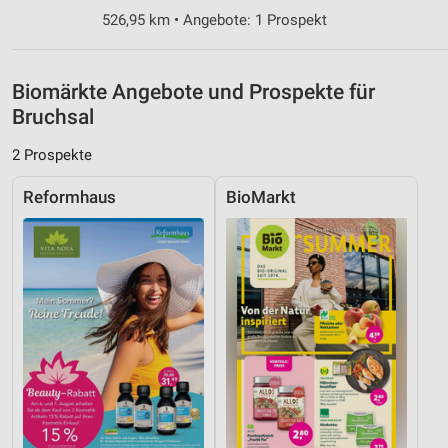
Nicht-IAB-Verarbeitungszwecke:
526,95 km • Angebote: 1 Prospekt
Notwendig
Biomärkte Angebote und Prospekte für
Performance
Bruchsal
Funktional
2 Prospekte
Werbung
Reformhaus
BioMarkt