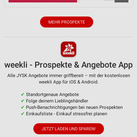
Analyse von Zielgruppen durch Statistiken oder
Kombinationen von Daten aus verschiedenen
Quellen
MEHR PROSPEKTE
Entwicklung und Verbesserung der Angebote
Verwendung reduzierter Daten zur Auswahl von
Inhalten
IAB-Besonderheiten:
Verwendung genauer Standortdaten
weekli - Prospekte & Angebote App
Geräte anhand von aktiv angeforderten
Alle JYSK Angebote immer griffbereit – mit der kostenlosen
Informationen identifizieren
weekli App für iOS & Android.
Nicht-IAB-Verarbeitungszwecke:
✔
Standortgenaue Angebote
Notwendig
✔
Folge deinem Lieblingshändler
✔
Push-Benachrichtigungen bei neuen Prospekten
Performance
✔
Einkaufsliste - Einkauf stressfrei planen
Funktional
JETZT LADEN UND SPAREN!
Werbung