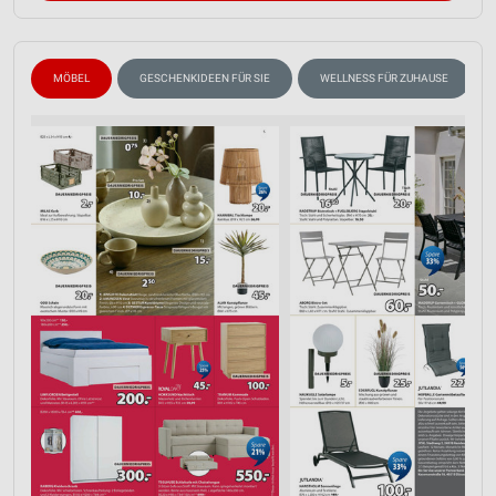
Speichern von oder Zugriff auf Informationen
auf einem Endgerät
MÖBEL
GESCHENKIDEEN FÜR SIE
WELLNESS FÜR ZUHAUSE
Verwendung reduzierter Daten zur Auswahl von
Werbeanzeigen
Erstellung von Profilen für personalisierte
Werbung
Verwendung von Profilen zur Auswahl
personalisierter Werbung
Erstellung von Profilen zur Personalisierung
von Inhalten
Verwendung von Profilen zur Auswahl
personalisierter Inhalte
Messung der Werbeleistung
Messung der Performance von Inhalten