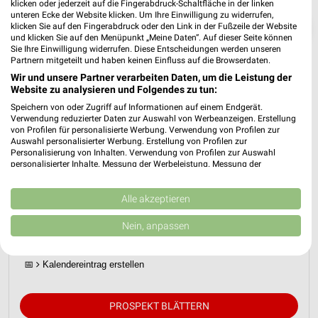
klicken oder jederzeit auf die Fingerabdruck-Schaltfläche in der linken
unteren Ecke der Website klicken. Um Ihre Einwilligung zu widerrufen,
❯
klicken Sie auf den Fingerabdruck oder den Link in der Fußzeile der Website
und klicken Sie auf den Menüpunkt „Meine Daten“. Auf dieser Seite können
Sie Ihre Einwilligung widerrufen. Diese Entscheidungen werden unseren
Partnern mitgeteilt und haben keinen Einfluss auf die Browserdaten.
Wir und unsere Partner verarbeiten Daten, um die Leistung der
Website zu analysieren und Folgendes zu tun:
Speichern von oder Zugriff auf Informationen auf einem Endgerät.
Verwendung reduzierter Daten zur Auswahl von Werbeanzeigen. Erstellung
von Profilen für personalisierte Werbung. Verwendung von Profilen zur
Auswahl personalisierter Werbung. Erstellung von Profilen zur
Personalisierung von Inhalten. Verwendung von Profilen zur Auswahl
personalisierter Inhalte. Messung der Werbeleistung. Messung der
Performance von Inhalten. Analyse von Zielgruppen durch Statistiken oder
JYSK Prospekt für Bruchsal ab So. den
Kombinationen von Daten aus verschiedenen Quellen. Entwicklung und
12.07.
Verbesserung der Angebote. Verwendung reduzierter Daten zur Auswahl
Alle akzeptieren
von Inhalten.
Daten können außerhalb der Europäischen Union weitergegeben und in die
Spare bis zu 70%
Nein, anpassen
USA gesendet werden.
Gültig von 12. Jul. bis 15. Aug.
Ihre Einwilligung und die cookie Richtlinie gelten ausschließlich für diese
Website/App.
📅
Kalendereintrag erstellen
Partnerliste anzeigen (1 IAB-Anbieter)
Wir nutzen Ihre Daten für folgende Zwecke:
PROSPEKT BLÄTTERN
IAB-Verarbeitungszwecke: