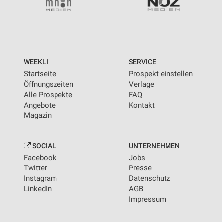
WEEKLI
SERVICE
Startseite
Prospekt einstellen
Öffnungszeiten
Verlage
Alle Prospekte
FAQ
Angebote
Kontakt
Magazin
SOCIAL
UNTERNEHMEN
Facebook
Jobs
Twitter
Presse
Instagram
Datenschutz
LinkedIn
AGB
Impressum