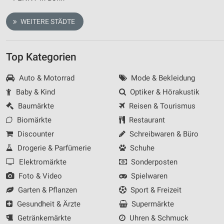
WEITERE STÄDTE
Top Kategorien
Auto & Motorrad
Mode & Bekleidung
Baby & Kind
Optiker & Hörakustik
Baumärkte
Reisen & Tourismus
Biomärkte
Restaurant
Discounter
Schreibwaren & Büro
Drogerie & Parfümerie
Schuhe
Elektromärkte
Sonderposten
Foto & Video
Spielwaren
Garten & Pflanzen
Sport & Freizeit
Gesundheit & Ärzte
Supermärkte
Getränkemärkte
Uhren & Schmuck