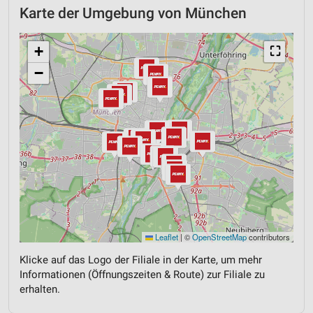
Karte der Umgebung von München
+
⛶
−
Leaflet
|
©
OpenStreetMap
contributors
Klicke auf das Logo der Filiale in der Karte, um mehr
Informationen (Öffnungszeiten & Route) zur Filiale zu
erhalten.