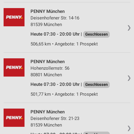
PENNY München
Deisenhofener Str. 14-16
81539 München
❯
Heute 07:30 - 20:00 Uhr |
Geschlossen
506,65 km • Angebote: 1 Prospekt
PENNY München
Hohenzollernstr. 56
80801 München
❯
Heute 07:30 - 20:00 Uhr |
Geschlossen
501,77 km • Angebote: 1 Prospekt
PENNY München
Deisenhofener Str. 21-23
81539 München
❯