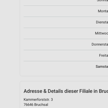
Sonnt
Mont
Dienst
Mittwo
Donnerst
Freit
Samst
Adresse & Details
dieser Filiale in Bru
Kammerforststr. 3
76646 Bruchsal