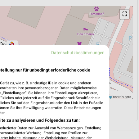
⛶
Datenschutzbestimmungen
tellung nur für unbedingt erforderliche cookie
erät zu, wie z. B. eindeutige IDs in cookie und anderen
verarbeiten Ihre personenbezogenen Daten möglicherweise
„Einstellungen“. Sie können Ihre Einstellungen akzeptieren,
Leaflet
|
©
OpenStreetMap
contributors
 klicken oder jederzeit auf die Fingerabdruck-Schaltfläche in
klicken Sie auf den Fingerabdruck oder den Link in der Fußzeile
önnen Sie Ihre Einwilligung widerrufen. Diese Entscheidungen
N
NAVIGATION MIT GOOGLE/IOS MAPS
ten.
ite zu analysieren und Folgendes zu tun:
reduzierter Daten zur Auswahl von Werbeanzeigen. Erstellung
ersonalisierter Werbung. Erstellung von Profilen zur
ierter Inhalte. Messung der Werbeleistung. Messung der