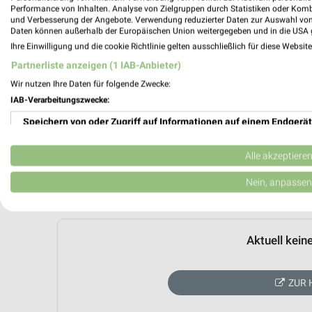
Performance von Inhalten. Analyse von Zielgruppen durch Statistiken oder Kom
und Verbesserung der Angebote. Verwendung reduzierter Daten zur Auswahl von
Daten können außerhalb der Europäischen Union weitergegeben und in die USA 
Ihre Einwilligung und die cookie Richtlinie gelten ausschließlich für diese Websit
Partnerliste anzeigen (1 IAB-Anbieter)
Wir nutzen Ihre Daten für folgende Zwecke:
IAB-Verarbeitungszwecke:
Speichern von oder Zugriff auf Informationen auf einem Endgerät
Verwendung reduzierter Daten zur Auswahl von Werbeanzeigen
Alle akzeptiere
Erstellung von Profilen für personalisierte Werbung
Nein, anpassen
Verwendung von Profilen zur Auswahl personalisierter Werbung
Erstellung von Profilen zur Personalisierung von Inhalten
Aktuell kein
Verwendung von Profilen zur Auswahl personalisierter Inhalte
ZUR 
Messung der Werbeleistung