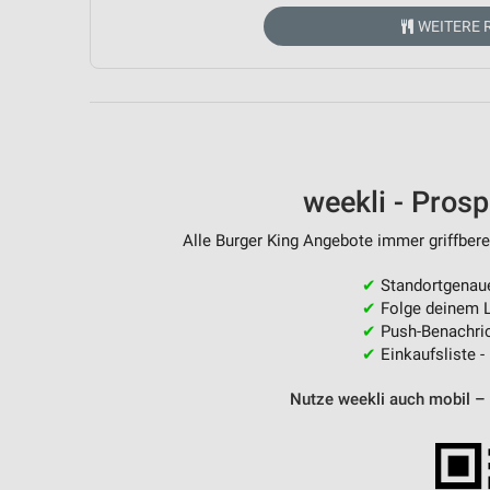
Messung der Performance von Inhalten
WEITERE 
Analyse von Zielgruppen durch Statistiken oder Kombinationen 
Quellen
Entwicklung und Verbesserung der Angebote
Verwendung reduzierter Daten zur Auswahl von Inhalten
weekli - Pros
IAB-Besonderheiten:
Verwendung genauer Standortdaten
Alle Burger King Angebote immer griffbere
Geräte anhand von aktiv angeforderten Informationen identifizie
✔
Standortgenau
✔
Folge deinem L
Nicht-IAB-Verarbeitungszwecke:
✔
Push-Benachric
Notwendig
✔
Einkaufsliste -
Performance
Nutze weekli auch mobil –
Funktional
Werbung