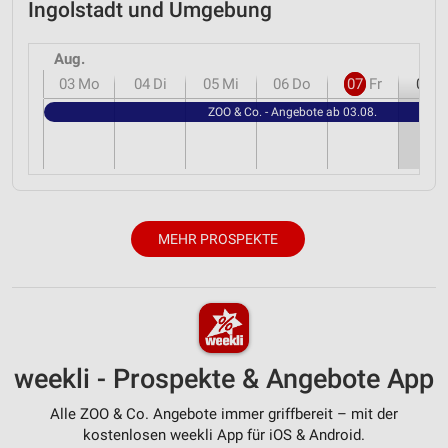
Ingolstadt und Umgebung
Aug.
03
Mo
04
Di
05
Mi
06
Do
07
Fr
08
S
ZOO & Co. - Angebote ab 03.08.
MEHR PROSPEKTE
weekli - Prospekte & Angebote App
Alle ZOO & Co. Angebote immer griffbereit – mit der
kostenlosen weekli App für iOS & Android.