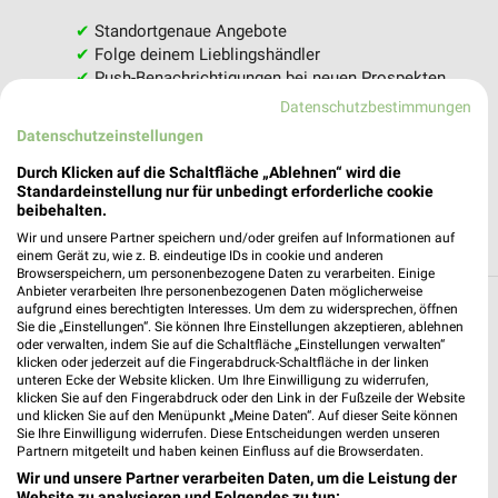
✔
Standortgenaue Angebote
✔
Folge deinem Lieblingshändler
✔
Push-Benachrichtigungen bei neuen Prospekten
✔
Einkaufsliste - Einkauf stressfrei planen
Datenschutzbestimmungen
Datenschutzeinstellungen
JETZT LADEN UND SPAREN!
Durch Klicken auf die Schaltfläche „Ablehnen“ wird die
Standardeinstellung nur für unbedingt erforderliche cookie
beibehalten.
Wir und unsere Partner speichern und/oder greifen auf Informationen auf
einem Gerät zu, wie z. B. eindeutige IDs in cookie und anderen
Browserspeichern, um personenbezogene Daten zu verarbeiten. Einige
Anbieter verarbeiten Ihre personenbezogenen Daten möglicherweise
aufgrund eines berechtigten Interesses. Um dem zu widersprechen, öffnen
Weitere ZOO & Co. Geschäfte mit
Sie die „Einstellungen“. Sie können Ihre Einstellungen akzeptieren, ablehnen
oder verwalten, indem Sie auf die Schaltfläche „Einstellungen verwalten“
Angeboten in und um Ingolstadt
klicken oder jederzeit auf die Fingerabdruck-Schaltfläche in der linken
unteren Ecke der Website klicken. Um Ihre Einwilligung zu widerrufen,
1 Ergebnisse Ort mit Angeboten
klicken Sie auf den Fingerabdruck oder den Link in der Fußzeile der Website
und klicken Sie auf den Menüpunkt „Meine Daten“. Auf dieser Seite können
Sie Ihre Einwilligung widerrufen. Diese Entscheidungen werden unseren
ZOO & Co. Angebote in Regensburg
Partnern mitgeteilt und haben keinen Einfluss auf die Browserdaten.
Regensburg, Deutschland
Wir und unsere Partner verarbeiten Daten, um die Leistung der
❯
Website zu analysieren und Folgendes zu tun: