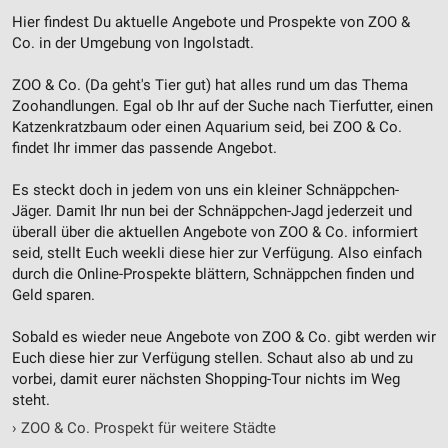
Erstellung von Profilen für personalisierte
Hier findest Du aktuelle Angebote und Prospekte von ZOO &
Werbung
Co. in der Umgebung von Ingolstadt.
Verwendung von Profilen zur Auswahl
ZOO & Co. (Da geht's Tier gut) hat alles rund um das Thema
personalisierter Werbung
Zoohandlungen. Egal ob Ihr auf der Suche nach Tierfutter, einen
Katzenkratzbaum oder einen Aquarium seid, bei ZOO & Co.
Erstellung von Profilen zur Personalisierung
von Inhalten
findet Ihr immer das passende Angebot.
Verwendung von Profilen zur Auswahl
Es steckt doch in jedem von uns ein kleiner Schnäppchen-
personalisierter Inhalte
Jäger. Damit Ihr nun bei der Schnäppchen-Jagd jederzeit und
überall über die aktuellen Angebote von ZOO & Co. informiert
Messung der Werbeleistung
seid, stellt Euch weekli diese hier zur Verfügung. Also einfach
durch die Online-Prospekte blättern, Schnäppchen finden und
Messung der Performance von Inhalten
Geld sparen.
Analyse von Zielgruppen durch Statistiken oder
Sobald es wieder neue Angebote von ZOO & Co. gibt werden wir
Kombinationen von Daten aus verschiedenen
Euch diese hier zur Verfügung stellen. Schaut also ab und zu
Quellen
vorbei, damit eurer nächsten Shopping-Tour nichts im Weg
steht.
Entwicklung und Verbesserung der Angebote
›
ZOO & Co. Prospekt für weitere Städte
Verwendung reduzierter Daten zur Auswahl von