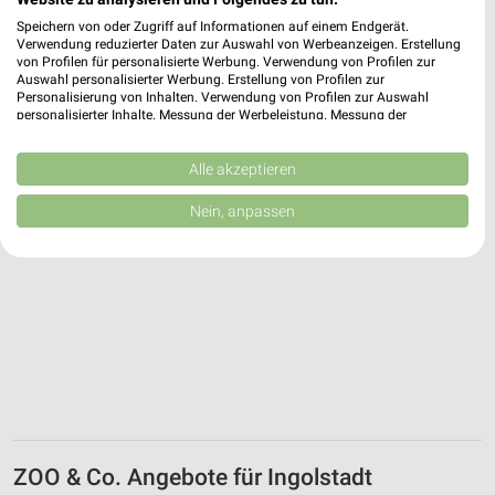
Speichern von oder Zugriff auf Informationen auf einem Endgerät.
402,38 km
Verwendung reduzierter Daten zur Auswahl von Werbeanzeigen. Erstellung
von Profilen für personalisierte Werbung. Verwendung von Profilen zur
Auswahl personalisierter Werbung. Erstellung von Profilen zur
Personalisierung von Inhalten. Verwendung von Profilen zur Auswahl
personalisierter Inhalte. Messung der Werbeleistung. Messung der
Performance von Inhalten. Analyse von Zielgruppen durch Statistiken oder
Kombinationen von Daten aus verschiedenen Quellen. Entwicklung und
Verbesserung der Angebote. Verwendung reduzierter Daten zur Auswahl
Alle akzeptieren
von Inhalten.
Daten können außerhalb der Europäischen Union weitergegeben und in die
Nein, anpassen
USA gesendet werden.
Ihre Einwilligung und die cookie Richtlinie gelten ausschließlich für diese
Website/App.
Partnerliste anzeigen (1 IAB-Anbieter)
Wir nutzen Ihre Daten für folgende Zwecke:
IAB-Verarbeitungszwecke:
Speichern von oder Zugriff auf Informationen
auf einem Endgerät
Verwendung reduzierter Daten zur Auswahl von
Werbeanzeigen
ZOO & Co. Angebote für Ingolstadt