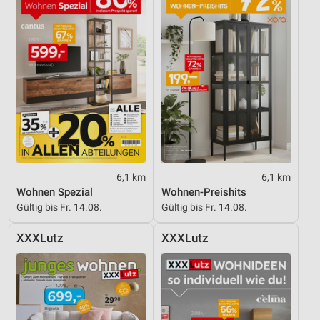
Entwicklung und Verbesserung der Angebote
Verwendung reduzierter Daten zur Auswahl von
Inhalten
IAB-Besonderheiten:
Verwendung genauer Standortdaten
Geräte anhand von aktiv angeforderten
Informationen identifizieren
Nicht-IAB-Verarbeitungszwecke:
6,1 km
6,1 km
Notwendig
Wohnen Spezial
Wohnen-Preishits
Gültig bis Fr. 14.08.
Gültig bis Fr. 14.08.
Performance
XXXLutz
XXXLutz
Funktional
Werbung