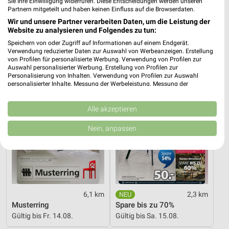
Sie Ihre Einwilligung widerrufen. Diese Entscheidungen werden unseren
Gartenabverkauf
Gartenmöbel-Abverkauf
Partnern mitgeteilt und haben keinen Einfluss auf die Browserdaten.
Gültig bis Sa. 15.08.
Gültig bis Fr. 28.08.
Wir und unsere Partner verarbeiten Daten, um die Leistung der
Website zu analysieren und Folgendes zu tun:
XXXLutz
JYSK
Speichern von oder Zugriff auf Informationen auf einem Endgerät.
Verwendung reduzierter Daten zur Auswahl von Werbeanzeigen. Erstellung
von Profilen für personalisierte Werbung. Verwendung von Profilen zur
Auswahl personalisierter Werbung. Erstellung von Profilen zur
Personalisierung von Inhalten. Verwendung von Profilen zur Auswahl
personalisierter Inhalte. Messung der Werbeleistung. Messung der
Performance von Inhalten. Analyse von Zielgruppen durch Statistiken oder
Kombinationen von Daten aus verschiedenen Quellen. Entwicklung und
Verbesserung der Angebote. Verwendung reduzierter Daten zur Auswahl
Alle akzeptieren
von Inhalten.
Daten können außerhalb der Europäischen Union weitergegeben und in die
Nein, anpassen
USA gesendet werden.
Ihre Einwilligung und die cookie Richtlinie gelten ausschließlich für diese
Website/App.
Partnerliste anzeigen (1 IAB-Anbieter)
Wir nutzen Ihre Daten für folgende Zwecke:
IAB-Verarbeitungszwecke:
6,1 km
2,3 km
Musterring
Spare bis zu 70%
Speichern von oder Zugriff auf Informationen
auf einem Endgerät
Gültig bis Fr. 14.08.
Gültig bis Sa. 15.08.