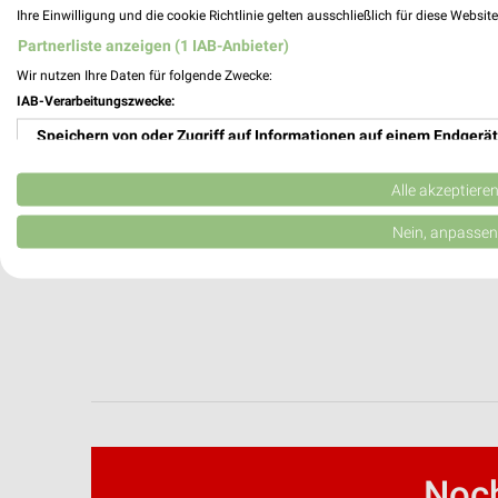
Ihre Einwilligung und die cookie Richtlinie gelten ausschließlich für diese Websit
Partnerliste anzeigen (1 IAB-Anbieter)
Wir nutzen Ihre Daten für folgende Zwecke:
IAB-Verarbeitungszwecke:
Speichern von oder Zugriff auf Informationen auf einem Endgerät
Verwendung reduzierter Daten zur Auswahl von Werbeanzeigen
Alle akzeptiere
Erstellung von Profilen für personalisierte Werbung
Nein, anpassen
Verwendung von Profilen zur Auswahl personalisierter Werbung
Erstellung von Profilen zur Personalisierung von Inhalten
Verwendung von Profilen zur Auswahl personalisierter Inhalte
Messung der Werbeleistung
Messung der Performance von Inhalten
Noch