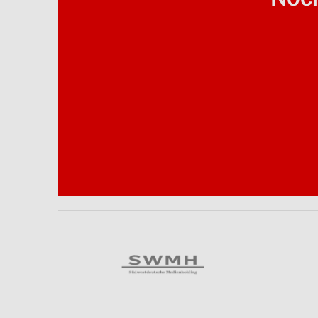
Analyse von Zielgruppen durch Statistiken oder Kombinationen 
Quellen
Entwicklung und Verbesserung der Angebote
Verwendung reduzierter Daten zur Auswahl von Inhalten
IAB-Besonderheiten:
Verwendung genauer Standortdaten
Geräte anhand von aktiv angeforderten Informationen identifizie
Nicht-IAB-Verarbeitungszwecke:
Notwendig
Performance
Funktional
Werbung