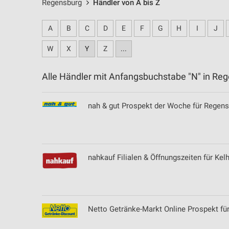
Regensburg
Händler von A bis Z
A
B
C
D
E
F
G
H
I
J
W
X
Y
Z
...
Alle Händler mit Anfangsbuchstabe "N" in R
nah & gut Prospekt der Woche für Regen
nahkauf Filialen & Öffnungszeiten für Kel
Netto Getränke-Markt Online Prospekt fü