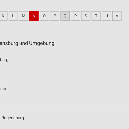
K
L
M
N
O
P
Q
R
S
T
U
V
egensburg und Umgebung
sburg
heim
r Regensburg