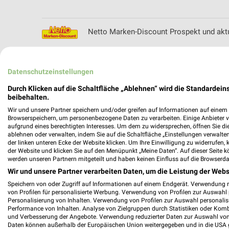
Netto Marken-Discount Prospekt und akt
Datenschutzeinstellungen
NKD Online Prospekt für Regensburg
Durch Klicken auf die Schaltfläche „Ablehnen“ wird die Standardeins
beibehalten.
Wir und unsere Partner speichern und/oder greifen auf Informationen auf einem G
Browserspeichern, um personenbezogene Daten zu verarbeiten. Einige Anbieter 
aufgrund eines berechtigten Interesses. Um dem zu widersprechen, öffnen Sie die 
ablehnen oder verwalten, indem Sie auf die Schaltfläche „Einstellungen verwalten“
Nordsee Prospekte & Aktionen für Regen
der linken unteren Ecke der Website klicken. Um Ihre Einwilligung zu widerrufen, 
der Website und klicken Sie auf den Menüpunkt „Meine Daten“. Auf dieser Seite k
werden unseren Partnern mitgeteilt und haben keinen Einfluss auf die Browserda
Wir und unsere Partner verarbeiten Daten, um die Leistung der Webs
Speichern von oder Zugriff auf Informationen auf einem Endgerät. Verwendung 
NORMA Prospekt und aktuelle Angebote 
von Profilen für personalisierte Werbung. Verwendung von Profilen zur Auswahl p
Personalisierung von Inhalten. Verwendung von Profilen zur Auswahl personalis
Performance von Inhalten. Analyse von Zielgruppen durch Statistiken oder Kom
und Verbesserung der Angebote. Verwendung reduzierter Daten zur Auswahl von
Daten können außerhalb der Europäischen Union weitergegeben und in die USA 