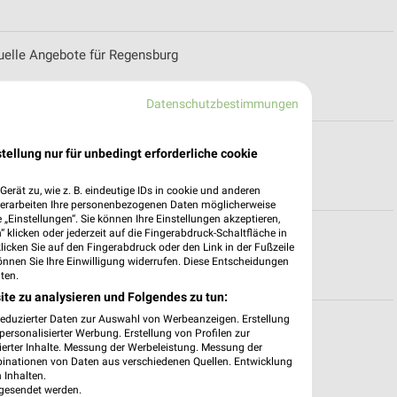
uelle Angebote für Regensburg
Datenschutzbestimmungen
tellung nur für unbedingt erforderliche cookie
erät zu, wie z. B. eindeutige IDs in cookie und anderen
verarbeiten Ihre personenbezogenen Daten möglicherweise
„Einstellungen“. Sie können Ihre Einstellungen akzeptieren,
 klicken oder jederzeit auf die Fingerabdruck-Schaltfläche in
sburg
klicken Sie auf den Fingerabdruck oder den Link in der Fußzeile
önnen Sie Ihre Einwilligung widerrufen. Diese Entscheidungen
ten.
ite zu analysieren und Folgendes zu tun:
reduzierter Daten zur Auswahl von Werbeanzeigen. Erstellung
für Regensburg
ersonalisierter Werbung. Erstellung von Profilen zur
ierter Inhalte. Messung der Werbeleistung. Messung der
binationen von Daten aus verschiedenen Quellen. Entwicklung
 Inhalten.
gesendet werden.