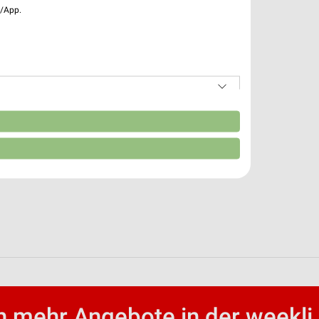
e/App.
n
 mehr Angebote in der weekli