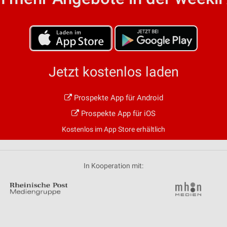
von Daten aus verschiedenen
Jetzt kostenlos laden
Prospekte App für Android
ren
Prospekte App für iOS
Kostenlos im App Store erhältlich
In Kooperation mit: