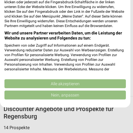
klicken oder jederzeit auf die Fingerabdruck-Schaltfläche in der linken
Netto Marken-Discount Regensburg
unteren Ecke der Website klicken. Um Ihre Einwilligung zu widerrufen,
Agnesstr. 24
klicken Sie auf den Fingerabdruck oder den Link in der Fußzeile der Website
und klicken Sie auf den Menüpunkt „Meine Daten“. Auf dieser Seite können
93049 Regensburg
❯
Sie Ihre Einwilligung widerrufen. Diese Entscheidungen werden unseren
Partnern mitgeteilt und haben keinen Einfluss auf die Browserdaten.
Heute 07:00 - 20:00 Uhr |
Geöffnet
Wir und unsere Partner verarbeiten Daten, um die Leistung der
399,96 km • Angebote: 3 Prospekte
Website zu analysieren und Folgendes zu tun:
Speichern von oder Zugriff auf Informationen auf einem Endgerät.
Verwendung reduzierter Daten zur Auswahl von Werbeanzeigen. Erstellung
Netto Marken-Discount Regensburg
von Profilen für personalisierte Werbung. Verwendung von Profilen zur
Auswahl personalisierter Werbung. Erstellung von Profilen zur
Karl-Stieler-Str. 70
Personalisierung von Inhalten. Verwendung von Profilen zur Auswahl
93051 Regensburg
personalisierter Inhalte. Messung der Werbeleistung. Messung der
❯
Performance von Inhalten. Analyse von Zielgruppen durch Statistiken oder
Heute 07:00 - 20:00 Uhr |
Geöffnet
Kombinationen von Daten aus verschiedenen Quellen. Entwicklung und
Verbesserung der Angebote. Verwendung reduzierter Daten zur Auswahl
Alle akzeptieren
402,88 km • Angebote: 3 Prospekte
von Inhalten.
Daten können außerhalb der Europäischen Union weitergegeben und in die
Nein, anpassen
USA gesendet werden.
Ihre Einwilligung und die cookie Richtlinie gelten ausschließlich für diese
Discounter Angebote und Prospekte für
Website/App.
Regensburg
Partnerliste anzeigen (1 IAB-Anbieter)
Wir nutzen Ihre Daten für folgende Zwecke:
14 Prospekte
IAB-Verarbeitungszwecke: