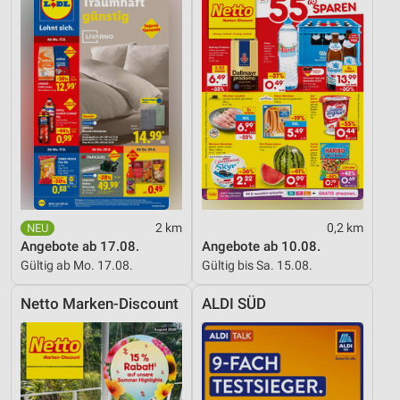
Analyse von Zielgruppen durch Statistiken oder
Kombinationen von Daten aus verschiedenen
Quellen
Entwicklung und Verbesserung der Angebote
Verwendung reduzierter Daten zur Auswahl von
Inhalten
IAB-Besonderheiten:
Verwendung genauer Standortdaten
Geräte anhand von aktiv angeforderten
2 km
0,2 km
Informationen identifizieren
Angebote ab 17.08.
Angebote ab 10.08.
Gültig ab Mo. 17.08.
Gültig bis Sa. 15.08.
Nicht-IAB-Verarbeitungszwecke:
Notwendig
Netto Marken-Discount
ALDI SÜD
Performance
Funktional