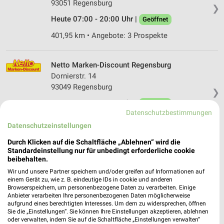
93051 Regensburg
❯
Heute 07:00 - 20:00 Uhr |
Geöffnet
401,95 km • Angebote: 3 Prospekte
Netto Marken-Discount Regensburg
Dornierstr. 14
93049 Regensburg
❯
Heute 07:00 - 20:00 Uhr |
Geöffnet
Datenschutzbestimmungen
400,25 km • Angebote: 3 Prospekte
Datenschutzeinstellungen
Durch Klicken auf die Schaltfläche „Ablehnen“ wird die
Netto Marken-Discount Regensburg
Standardeinstellung nur für unbedingt erforderliche cookie
beibehalten.
Im Gewerbepark C 06
93059 Regensburg
Wir und unsere Partner speichern und/oder greifen auf Informationen auf
❯
einem Gerät zu, wie z. B. eindeutige IDs in cookie und anderen
Heute 07:00 - 20:00 Uhr |
Geöffnet
Browserspeichern, um personenbezogene Daten zu verarbeiten. Einige
Anbieter verarbeiten Ihre personenbezogenen Daten möglicherweise
398,35 km • Angebote: 3 Prospekte
aufgrund eines berechtigten Interesses. Um dem zu widersprechen, öffnen
Sie die „Einstellungen“. Sie können Ihre Einstellungen akzeptieren, ablehnen
oder verwalten, indem Sie auf die Schaltfläche „Einstellungen verwalten“