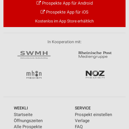
Verwendung von Profilen zur Auswahl
Prospekte App für Android
personalisierter Inhalte
Prospekte App für iOS
Messung der Werbeleistung
Kostenlos im App Store erhältlich
Messung der Performance von Inhalten
In Kooperation mit:
Analyse von Zielgruppen durch Statistiken oder
Kombinationen von Daten aus verschiedenen
Quellen
Entwicklung und Verbesserung der Angebote
Verwendung reduzierter Daten zur Auswahl von
Inhalten
IAB-Besonderheiten:
Verwendung genauer Standortdaten
WEEKLI
SERVICE
Geräte anhand von aktiv angeforderten
Startseite
Prospekt einstellen
Informationen identifizieren
Öffnungszeiten
Verlage
Nicht-IAB-Verarbeitungszwecke:
Alle Prospekte
FAQ