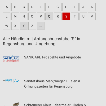
A
B
C
D
E
F
G
H
I
J
K
L
M
N
O
P
Q
R
S
T
U
V
W
X
Y
Z
...
Alle Händler mit Anfangsbuchstabe "S" in
Regensburg und Umgebung
SANICARE Prospekte und Angebote
Sanitätshaus Marx/Rieger Filialen &
Öffnungszeiten für Regensburg
Schreinerei Klaus Faltermeier Filialen &