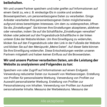
beibehalten.
Wir und unsere Partner speichern und/oder greifen auf Informationen auf
Skywalker Sports GmbH Filialen &
einem Gerät zu, wie z. B. eindeutige IDs in cookie und anderen
Browserspeichern, um personenbezogene Daten zu verarbeiten. Einige
Öffnungszeiten
Anbieter verarbeiten Ihre personenbezogenen Daten möglicherweise
aufgrund eines berechtigten Interesses. Um dem zu widersprechen, öffnen
Sie die „Einstellungen“. Sie können Ihre Einstellungen akzeptieren, ablehnen
oder verwalten, indem Sie auf die Schaltfläche „Einstellungen verwalten“
klicken oder jederzeit auf die Fingerabdruck-Schaltfläche in der linken
Sonderpreis Baumarkt Prospekte & Angebote für
unteren Ecke der Website klicken. Um Ihre Einwilligung zu widerrufen,
Regensburg
klicken Sie auf den Fingerabdruck oder den Link in der Fußzeile der Website
und klicken Sie auf den Menüpunkt „Meine Daten“. Auf dieser Seite können
Sie Ihre Einwilligung widerrufen. Diese Entscheidungen werden unseren
Partnern mitgeteilt und haben keinen Einfluss auf die Browserdaten.
Wir und unsere Partner verarbeiten Daten, um die Leistung der
Sport 2000 Prospekte, Angebote & Aktionen für
Website zu analysieren und Folgendes zu tun:
Regensburg
Speichern von oder Zugriff auf Informationen auf einem Endgerät.
Verwendung reduzierter Daten zur Auswahl von Werbeanzeigen. Erstellung
von Profilen für personalisierte Werbung. Verwendung von Profilen zur
Auswahl personalisierter Werbung. Erstellung von Profilen zur
Subway Prospekte & Aktionen für Regensburg
Personalisierung von Inhalten. Verwendung von Profilen zur Auswahl
personalisierter Inhalte. Messung der Werbeleistung. Messung der
Performance von Inhalten. Analyse von Zielgruppen durch Statistiken oder
Kombinationen von Daten aus verschiedenen Quellen. Entwicklung und
Verbesserung der Angebote. Verwendung reduzierter Daten zur Auswahl
Alle akzeptieren
von Inhalten.