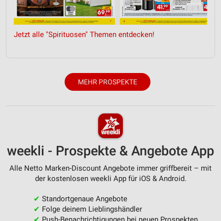
Verwendung genauer Standortdaten
Geräte anhand von aktiv angeforderten
Jetzt alle "Spirituosen" Themen entdecken!
Informationen identifizieren
Nicht-IAB-Verarbeitungszwecke:
Notwendig
MEHR PROSPEKTE
Performance
Funktional
Werbung
weekli - Prospekte & Angebote App
Alle Netto Marken-Discount Angebote immer griffbereit – mit
der kostenlosen weekli App für iOS & Android.
✔
Standortgenaue Angebote
✔
Folge deinem Lieblingshändler
✔
Push-Benachrichtigungen bei neuen Prospekten