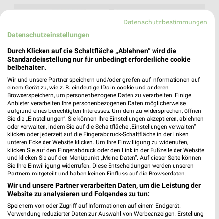
Datenschutzbestimmungen
Datenschutzeinstellungen
Durch Klicken auf die Schaltfläche „Ablehnen“ wird die
Standardeinstellung nur für unbedingt erforderliche cookie
beibehalten.
Wir und unsere Partner speichern und/oder greifen auf Informationen auf
einem Gerät zu, wie z. B. eindeutige IDs in cookie und anderen
Browserspeichern, um personenbezogene Daten zu verarbeiten. Einige
Anbieter verarbeiten Ihre personenbezogenen Daten möglicherweise
aufgrund eines berechtigten Interesses. Um dem zu widersprechen, öffnen
Sie die „Einstellungen“. Sie können Ihre Einstellungen akzeptieren, ablehnen
oder verwalten, indem Sie auf die Schaltfläche „Einstellungen verwalten“
klicken oder jederzeit auf die Fingerabdruck-Schaltfläche in der linken
unteren Ecke der Website klicken. Um Ihre Einwilligung zu widerrufen,
klicken Sie auf den Fingerabdruck oder den Link in der Fußzeile der Website
und klicken Sie auf den Menüpunkt „Meine Daten“. Auf dieser Seite können
Jetzt alle "Urlaub & Reisen" Themen entdecken!
Sie Ihre Einwilligung widerrufen. Diese Entscheidungen werden unseren
Partnern mitgeteilt und haben keinen Einfluss auf die Browserdaten.
Wir und unsere Partner verarbeiten Daten, um die Leistung der
Website zu analysieren und Folgendes zu tun:
Speichern von oder Zugriff auf Informationen auf einem Endgerät.
Verwendung reduzierter Daten zur Auswahl von Werbeanzeigen. Erstellung