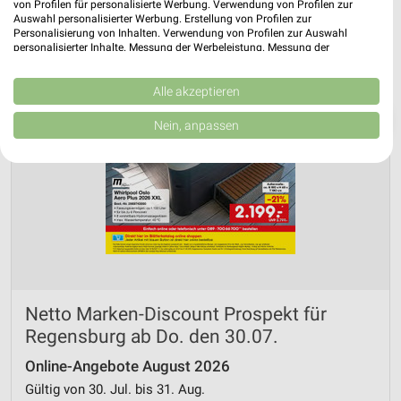
von Profilen für personalisierte Werbung. Verwendung von Profilen zur
Auswahl personalisierter Werbung. Erstellung von Profilen zur
Personalisierung von Inhalten. Verwendung von Profilen zur Auswahl
personalisierter Inhalte. Messung der Werbeleistung. Messung der
Performance von Inhalten. Analyse von Zielgruppen durch Statistiken oder
Kombinationen von Daten aus verschiedenen Quellen. Entwicklung und
Verbesserung der Angebote. Verwendung reduzierter Daten zur Auswahl
Alle akzeptieren
von Inhalten.
❯
Daten können außerhalb der Europäischen Union weitergegeben und in die
Nein, anpassen
USA gesendet werden.
Ihre Einwilligung und die cookie Richtlinie gelten ausschließlich für diese
Website/App.
Partnerliste anzeigen (1 IAB-Anbieter)
Wir nutzen Ihre Daten für folgende Zwecke:
IAB-Verarbeitungszwecke:
Speichern von oder Zugriff auf Informationen
auf einem Endgerät
Netto Marken-Discount Prospekt für
Verwendung reduzierter Daten zur Auswahl von
Werbeanzeigen
Regensburg ab Do. den 30.07.
Online-Angebote August 2026
Erstellung von Profilen für personalisierte
Werbung
Gültig von 30. Jul. bis 31. Aug.